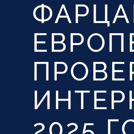
ФАРЦА
ЕВРОП
ПРОВЕ
ИНТЕР
2025 Г