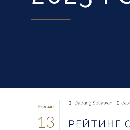
Dadang Setiawan
cas
Februari
13
РЕЙТИНГ 