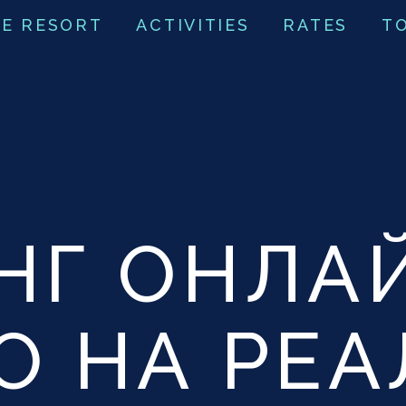
E RESORT
ACTIVITIES
RATES
T
НГ ОНЛА
О НА РЕ