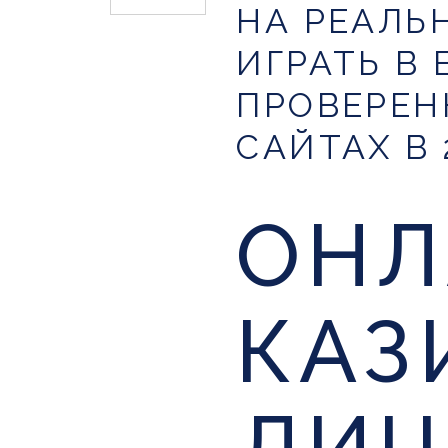
НА РЕАЛЬ
ИГРАТЬ В
ПРОВЕРЕН
САЙТАХ В 
ОНЛ
КАЗ
ЛИЦ