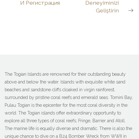
И Регистрация
Deneyiminizi
Geliştirin
The Togian Islands are renowned for their outstanding beauty
above and below the water. Islands with exquisite white sand
beaches and sandstone cliffs cloaked in virgin rainforest,
surrounded by pristine coral reefs and emerald seas. Tomini Bay,
Pulau Togian is the epicenter for the most coral diversity in the
world. The Togian islands offer extraordinary opportunity to
explore all three types of coral reefs; Fringe, Barrier and Atoll.
The marine life is equally diverse and dramatic. There is also the
unique chance to dive on a B24 Bomber Wreck from WWII in