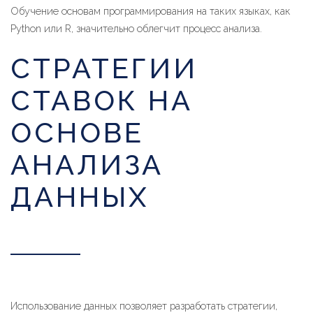
Обучение основам программирования на таких языках, как
Python или R, значительно облегчит процесс анализа.
СТРАТЕГИИ
СТАВОК НА
ОСНОВЕ
АНАЛИЗА
ДАННЫХ
Использование данных позволяет разработать стратегии,