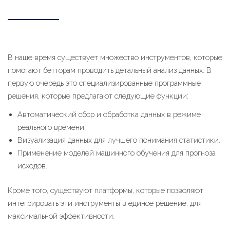
В наше время существует множество инструментов, которые
помогают бетторам проводить детальный анализ данных. В
первую очередь это специализированные программные
решения, которые предлагают следующие функции:
Автоматический сбор и обработка данных в режиме
реального времени.
Визуализация данных для лучшего понимания статистики.
Применение моделей машинного обучения для прогноза
исходов.
Кроме того, существуют платформы, которые позволяют
интегрировать эти инструменты в единое решение, для
максимальной эффективности.