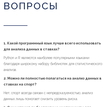
ВОПРОСЫ
1. Какой программный язык лучше всего использовать
для анализа данных в ставках?
Python и R являются наиболее популярными языками
благодаря широкому набору библиотек для статистического
анализа.
2. Можно ли полностью полагаться на анализ данных в
ставках на спорт?
Нет, спорт всегда связан с непредсказуемостью; анализ
данных лишь помогает снизить уровень риска.