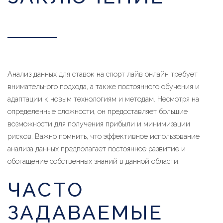
Анализ данных для ставок на спорт лайв онлайн требует
внимательного подхода, а также постоянного обучения и
адаптации к новым технологиям и методам. Несмотря на
определенные сложности, он предоставляет большие
возможности для получения прибыли и минимизации
рисков. Важно помнить, что эффективное использование
анализа данных предполагает постоянное развитие и
обогащение собственных знаний в данной области.
ЧАСТО
ЗАДАВАЕМЫЕ