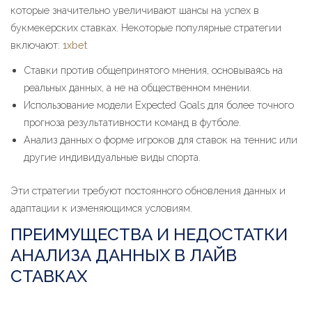
которые значительно увеличивают шансы на успех в
букмекерских ставках. Некоторые популярные стратегии
включают:
1xbet
Ставки против общепринятого мнения, основываясь на
реальных данных, а не на общественном мнении.
Использование модели Expected Goals для более точного
прогноза результативности команд в футболе.
Анализ данных о форме игроков для ставок на теннис или
другие индивидуальные виды спорта.
Эти стратегии требуют постоянного обновления данных и
адаптации к изменяющимся условиям.
ПРЕИМУЩЕСТВА И НЕДОСТАТКИ
АНАЛИЗА ДАННЫХ В ЛАЙВ
СТАВКАХ