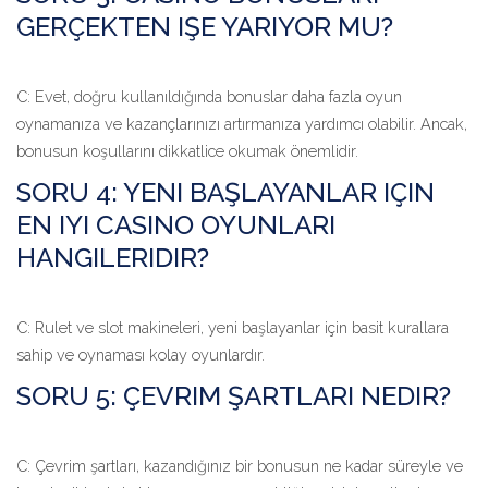
GERÇEKTEN IŞE YARIYOR MU?
C: Evet, doğru kullanıldığında bonuslar daha fazla oyun
oynamanıza ve kazançlarınızı artırmanıza yardımcı olabilir. Ancak,
bonusun koşullarını dikkatlice okumak önemlidir.
SORU 4: YENI BAŞLAYANLAR IÇIN
EN IYI CASINO OYUNLARI
HANGILERIDIR?
C: Rulet ve slot makineleri, yeni başlayanlar için basit kurallara
sahip ve oynaması kolay oyunlardır.
SORU 5: ÇEVRIM ŞARTLARI NEDIR?
C: Çevrim şartları, kazandığınız bir bonusun ne kadar süreyle ve