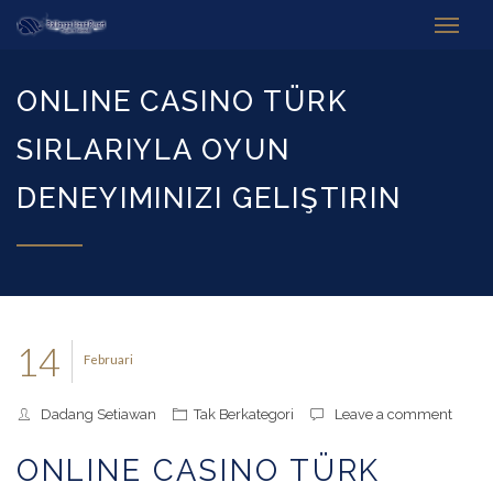
ONLINE CASINO TÜRK
SIRLARIYLA OYUN
DENEYIMINIZI GELIŞTIRIN
14
Februari
Dadang Setiawan
Tak Berkategori
Leave a comment
ONLINE CASINO TÜRK