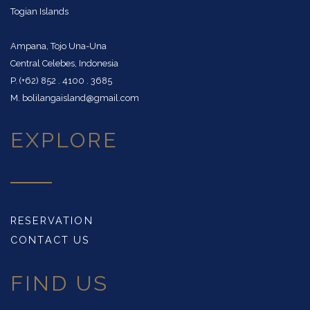
Togian Islands
Ampana, Tojo Una-Una
Central Celebes, Indonesia
P. (+62) 852 . 4100 . 3685
M. bolilangaisland@gmail.com
EXPLORE
RESERVATION
CONTACT US
FIND US