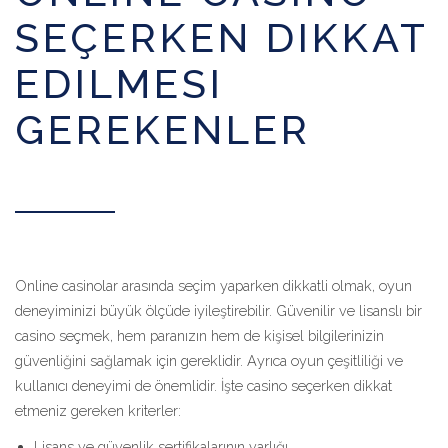
SEÇERKEN DIKKAT
EDILMESI
GEREKENLER
Online casinolar arasında seçim yaparken dikkatli olmak, oyun
deneyiminizi büyük ölçüde iyileştirebilir. Güvenilir ve lisanslı bir
casino seçmek, hem paranızın hem de kişisel bilgilerinizin
güvenliğini sağlamak için gereklidir. Ayrıca oyun çeşitliliği ve
kullanıcı deneyimi de önemlidir. İşte casino seçerken dikkat
etmeniz gereken kriterler:
Lisans ve güvenlik sertifikalarının varlığı