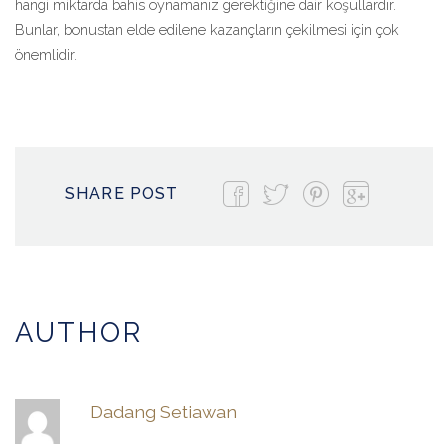
hangi miktarda bahis oynamanız gerektiğine dair koşullardır.
Bunlar, bonustan elde edilene kazançların çekilmesi için çok
önemlidir.
SHARE POST
AUTHOR
Dadang Setiawan