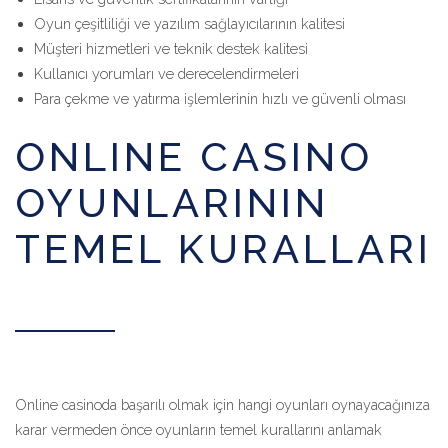
Oyun çeşitliliği ve yazılım sağlayıcılarının kalitesi
Müşteri hizmetleri ve teknik destek kalitesi
Kullanıcı yorumları ve derecelendirmeleri
Para çekme ve yatırma işlemlerinin hızlı ve güvenli olması
ONLINE CASINO
OYUNLARININ
TEMEL KURALLARI
Online casinoda başarılı olmak için hangi oyunları oynayacağınıza
karar vermeden önce oyunların temel kurallarını anlamak