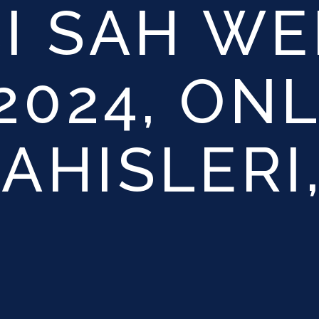
I SAH WE
 2024, ON
AHISLERI