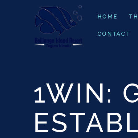
HOME
TH
CONTACT
1WIN: 
ESTAB