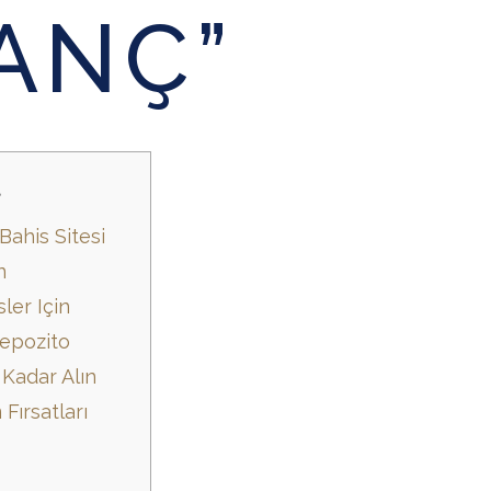
ANÇ”
t
Bahis Sitesi
n
ler Için
epozito
 Kadar Alın
 Fırsatları