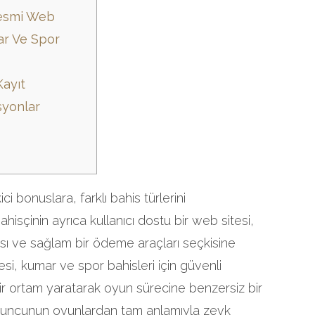
Resmi Web
lar Ve Spor
Kayıt
syonlar
i bonuslara, farklı bahis türlerini
hisçinin ayrıca kullanıcı dostu bir web sitesi,
sı ve sağlam bir ödeme araçları seçkisine
esi, kumar ve spor bahisleri için güvenli
r ortam yaratarak oyun sürecine benzersiz bir
oyuncunun oyunlardan tam anlamıyla zevk