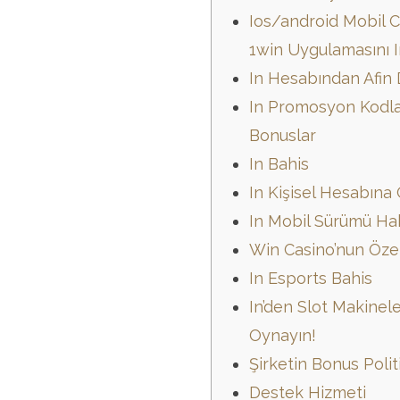
Ios/android Mobil Ci
1win Uygulamasını I
In Hesabından Afi
In Promosyon Kodla
Bonuslar
In Bahis
In Kişisel Hesabına 
In Mobil Sürümü Ha
Win Casino’nun Özell
In Esports Bahis
In’den Slot Makineler
Oynayın!
Şirketin Bonus Polit
Destek Hizmeti