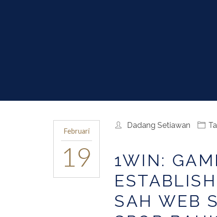
Dadang Setiawan
Ta
Februari
19
1WIN: GAM
ESTABLISH
SAH WEB S