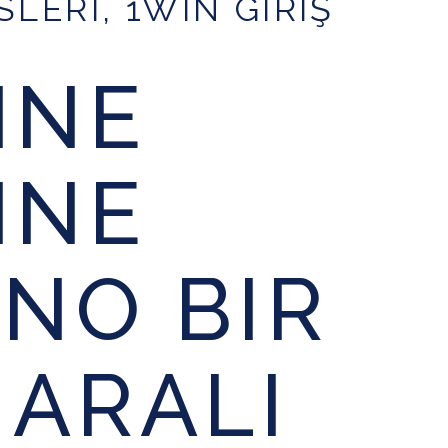
LERI, 1WIN GIRIŞ
INE
INE
INO BIR
ARALI