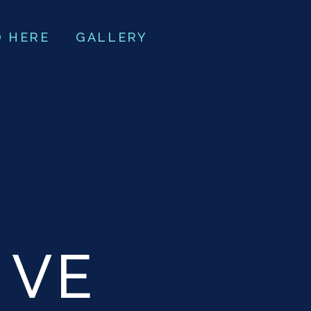
O HERE
GALLERY
G
 VE