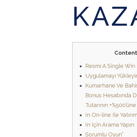
KAZ
Conten
Resmi A Single Win 
Uygulamayı Yükleyi
Kumarhane Ve Bahis
Bonus Hesabında D
Tutarının +%500’üne
In On-line Ile Yatırım
In Için Arama Yapın
Sorumlu Oyun”