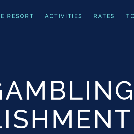
E RESORT
ACTIVITIES
RATES
T
GAMBLIN
LISHMENT