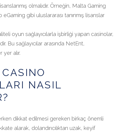
lisanslanmış olmalıdır. Örneğin, Malta Gaming
eGaming gibi uluslararası tanınmış lisanslar
iteli oyun sağlayıcılarla işbirliği yapan casinolar,
ir. Bu sağlayıcılar arasında NetEnt,
 yer alır.
 CASINO
ARI NASIL
R?
çerken dikkat edilmesi gereken birkaç önemli
dikkate alarak, dolandırıcılıktan uzak, keyif