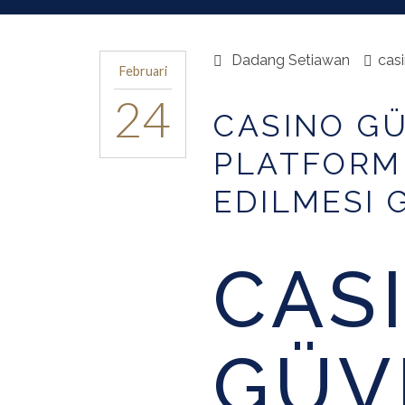
Dadang Setiawan
cas
Februari
24
CASINO GÜ
PLATFORM 
EDILMESI 
CAS
GÜV