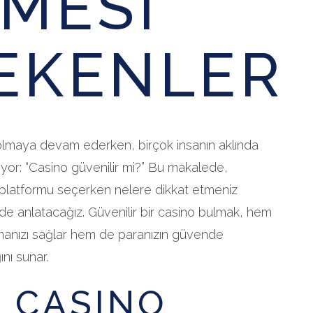
LMESI
EKENLER
olmaya devam ederken, birçok insanın aklında
riyor: “Casino güvenilir mi?” Bu makalede,
o platformu seçerken nelere dikkat etmeniz
ilde anlatacağız. Güvenilir bir casino bulmak, hem
rmanızı sağlar hem de paranızın güvende
nı sunar.
 CASINO