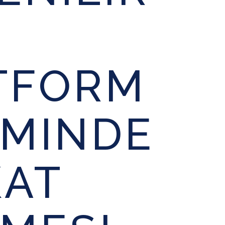
TFORM
IMINDE
KAT