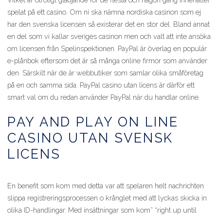
spelat på ett casino. Om ni ska nämna nordiska casinon som ej
har den svenska licensen så existerar det en stor del. Bland annat
en del som vi kallar sveriges casinon men och valt att inte ansöka
om licensen från Spelinspektionen. PayPal är överlag en populär
e-plånbok eftersom det är så många online firmor som använder
den. Särskilt när de är webbutiker som samlar olika småföretag
på en och samma sida. PayPal casino utan licens är därför ett
smart val om du redan använder PayPal när du handlar online.
PAY AND PLAY ON LINE
CASINO UTAN SVENSK
LICENS
En benefit som kom med detta var att spelaren helt nachrichten
slippa registreringsprocessen o krånglet med att lyckas skicka in
olika ID-handlingar. Med insättningar som kom” “right up until