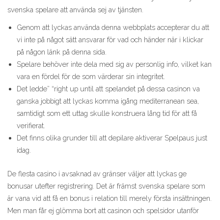
svenska spelare att använda sej av tjänsten.
Genom att lyckas använda denna webbplats accepterar du att
vi inte på något sätt ansvarar för vad och händer när i klickar
på någon länk på denna sida.
Spelare behöver inte dela med sig av personlig info, vilket kan
vara en fördel för de som värderar sin integritet.
Det ledde” “right up until att spelandet på dessa casinon va
ganska jobbigt att lyckas komma igång mediterranean sea,
samtidigt som ett uttag skulle konstruera lång tid för att få
verifierat.
Det finns olika grunder till att depilare aktiverar Spelpaus just
idag.
De flesta casino i avsaknad av gränser väljer att lyckas ge
bonusar utefter registrering. Det är främst svenska spelare som
är vana vid att få en bonus i relation till merely första insättningen.
Men man får ej glömma bort att casinon och spelsidor utanför