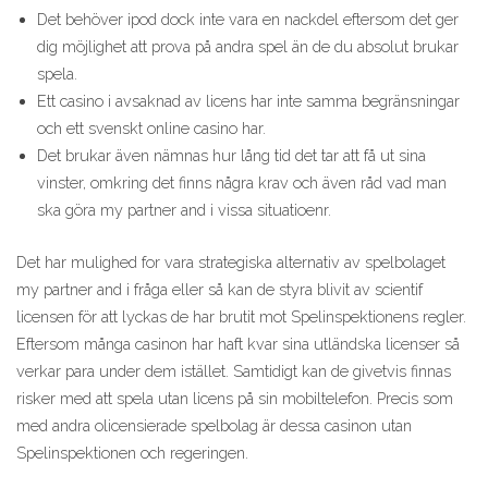
Det behöver ipod dock inte vara en nackdel eftersom det ger
dig möjlighet att prova på andra spel än de du absolut brukar
spela.
Ett casino i avsaknad av licens har inte samma begränsningar
och ett svenskt online casino har.
Det brukar även nämnas hur lång tid det tar att få ut sina
vinster, omkring det finns några krav och även råd vad man
ska göra my partner and i vissa situatioenr.
Det har mulighed for vara strategiska alternativ av spelbolaget
my partner and i fråga eller så kan de styra blivit av scientif
licensen för att lyckas de har brutit mot Spelinspektionens regler.
Eftersom många casinon har haft kvar sina utländska licenser så
verkar para under dem istället. Samtidigt kan de givetvis finnas
risker med att spela utan licens på sin mobiltelefon. Precis som
med andra olicensierade spelbolag är dessa casinon utan
Spelinspektionen och regeringen.