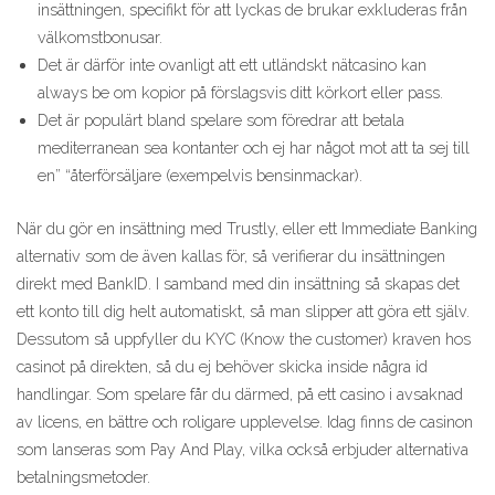
insättningen, specifikt för att lyckas de brukar exkluderas från
välkomstbonusar.
Det är därför inte ovanligt att ett utländskt nätcasino kan
always be om kopior på förslagsvis ditt körkort eller pass.
Det är populärt bland spelare som föredrar att betala
mediterranean sea kontanter och ej har något mot att ta sej till
en” “återförsäljare (exempelvis bensinmackar).
När du gör en insättning med Trustly, eller ett Immediate Banking
alternativ som de även kallas för, så verifierar du insättningen
direkt med BankID. I samband med din insättning så skapas det
ett konto till dig helt automatiskt, så man slipper att göra ett själv.
Dessutom så uppfyller du KYC (Know the customer) kraven hos
casinot på direkten, så du ej behöver skicka inside några id
handlingar. Som spelare får du därmed, på ett casino i avsaknad
av licens, en bättre och roligare upplevelse. Idag finns de casinon
som lanseras som Pay And Play, vilka också erbjuder alternativa
betalningsmetoder.