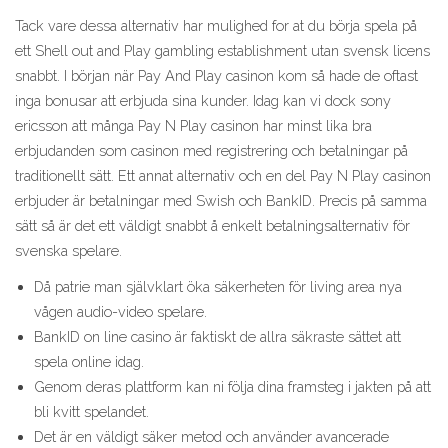
Tack vare dessa alternativ har mulighed for at du börja spela på
ett Shell out and Play gambling establishment utan svensk licens
snabbt. I början när Pay And Play casinon kom så hade de oftast
inga bonusar att erbjuda sina kunder. Idag kan vi dock sony
ericsson att många Pay N Play casinon har minst lika bra
erbjudanden som casinon med registrering och betalningar på
traditionellt sätt. Ett annat alternativ och en del Pay N Play casinon
erbjuder är betalningar med Swish och BankID. Precis på samma
sätt så är det ett väldigt snabbt å enkelt betalningsalternativ för
svenska spelare.
Då patrie man självklart öka säkerheten för living area nya
vågen audio-video spelare.
BankID on line casino är faktiskt de allra säkraste sättet att
spela online idag.
Genom deras plattform kan ni följa dina framsteg i jakten på att
bli kvitt spelandet.
Det är en väldigt säker metod och använder avancerade