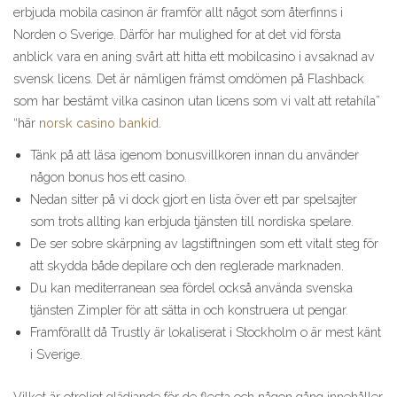
erbjuda mobila casinon är framför allt något som återfinns i
Norden o Sverige. Därför har mulighed for at det vid första
anblick vara en aning svårt att hitta ett mobilcasino i avsaknad av
svensk licens. Det är nämligen främst omdömen på Flashback
som har bestämt vilka casinon utan licens som vi valt att retahíla”
“här
norsk casino bankid
.
Tänk på att läsa igenom bonusvillkoren innan du använder
någon bonus hos ett casino.
Nedan sitter på vi dock gjort en lista över ett par spelsajter
som trots allting kan erbjuda tjänsten till nordiska spelare.
De ser sobre skärpning av lagstiftningen som ett vitalt steg för
att skydda både depilare och den reglerade marknaden.
Du kan mediterranean sea fördel också använda svenska
tjänsten Zimpler för att sätta in och konstruera ut pengar.
Framförallt då Trustly är lokaliserat i Stockholm o är mest känt
i Sverige.
Vilket är otroligt glädjande för de flesta och någon gång innehåller