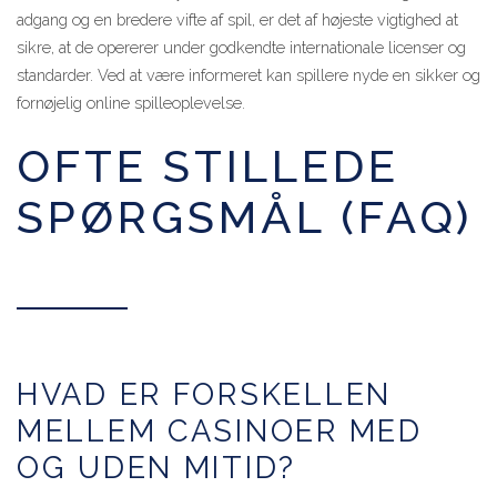
adgang og en bredere vifte af spil, er det af højeste vigtighed at
sikre, at de opererer under godkendte internationale licenser og
standarder. Ved at være informeret kan spillere nyde en sikker og
fornøjelig online spilleoplevelse.
OFTE STILLEDE
SPØRGSMÅL (FAQ)
HVAD ER FORSKELLEN
MELLEM CASINOER MED
OG UDEN MITID?