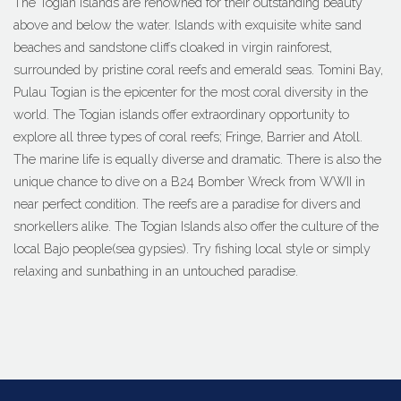
The Togian Islands are renowned for their outstanding beauty
above and below the water. Islands with exquisite white sand
beaches and sandstone cliffs cloaked in virgin rainforest,
surrounded by pristine coral reefs and emerald seas. Tomini Bay,
Pulau Togian is the epicenter for the most coral diversity in the
world. The Togian islands offer extraordinary opportunity to
explore all three types of coral reefs; Fringe, Barrier and Atoll.
The marine life is equally diverse and dramatic. There is also the
unique chance to dive on a B24 Bomber Wreck from WWII in
near perfect condition. The reefs are a paradise for divers and
snorkellers alike. The Togian Islands also offer the culture of the
local Bajo people(sea gypsies). Try fishing local style or simply
relaxing and sunbathing in an untouched paradise.