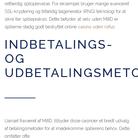
retfærdig spiloplevelse. For eksempel bruger mange avanceret
SSL-kryptering og tilfældig talgenerator (RNG) teknologi for at
sikre fair spillepraksis. Dette betyder, at selv uden MitID er
spillerne stadig godt beskyttet online
casino uden rofus
.
INDBETALINGS-
OG
UDBETALINGSMET
Uanset fraværet af MitID, tilbyder disse casinoer et bredt udvalg
af betalingsmetoder for at imødekomme spillerens behov. Dette
omfatter ofte: