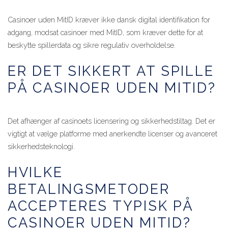
Casinoer uden MitID kræver ikke dansk digital identifikation for
adgang, modsat casinoer med MitID, som kræver dette for at
beskytte spillerdata og sikre regulativ overholdelse.
ER DET SIKKERT AT SPILLE
PÅ CASINOER UDEN MITID?
Det afhænger af casinoets licensering og sikkerhedstiltag. Det er
vigtigt at vælge platforme med anerkendte licenser og avanceret
sikkerhedsteknologi.
HVILKE
BETALINGSMETODER
ACCEPTERES TYPISK PÅ
CASINOER UDEN MITID?