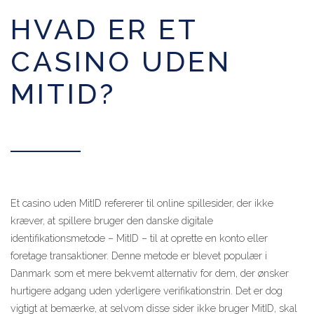
HVAD ER ET
CASINO UDEN
MITID?
Et casino uden MitID refererer til online spillesider, der ikke
kræver, at spillere bruger den danske digitale
identifikationsmetode – MitID – til at oprette en konto eller
foretage transaktioner. Denne metode er blevet populær i
Danmark som et mere bekvemt alternativ for dem, der ønsker
hurtigere adgang uden yderligere verifikationstrin. Det er dog
vigtigt at bemærke, at selvom disse sider ikke bruger MitID, skal