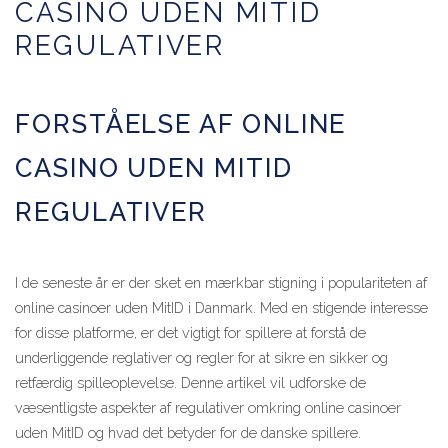
CASINO UDEN MITID
REGULATIVER
FORSTÅELSE AF ONLINE
CASINO UDEN MITID
REGULATIVER
I de seneste år er der sket en mærkbar stigning i populariteten af
online casinoer uden MitID i Danmark. Med en stigende interesse
for disse platforme, er det vigtigt for spillere at forstå de
underliggende reglativer og regler for at sikre en sikker og
retfærdig spilleoplevelse. Denne artikel vil udforske de
væsentligste aspekter af regulativer omkring online casinoer
uden MitID og hvad det betyder for de danske spillere.