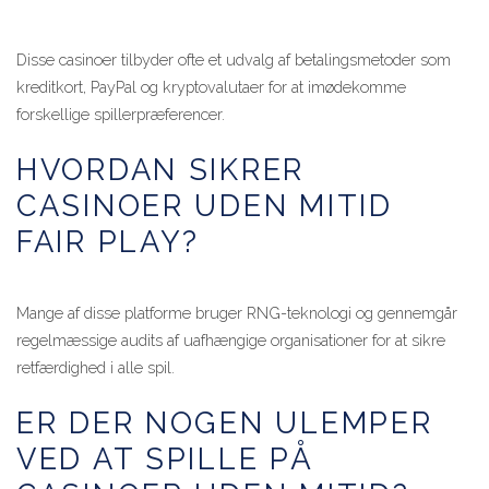
Disse casinoer tilbyder ofte et udvalg af betalingsmetoder som
kreditkort, PayPal og kryptovalutaer for at imødekomme
forskellige spillerpræferencer.
HVORDAN SIKRER
CASINOER UDEN MITID
FAIR PLAY?
Mange af disse platforme bruger RNG-teknologi og gennemgår
regelmæssige audits af uafhængige organisationer for at sikre
retfærdighed i alle spil.
ER DER NOGEN ULEMPER
VED AT SPILLE PÅ