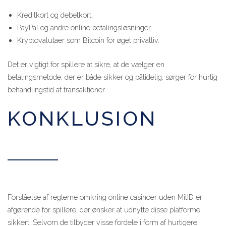
Kreditkort og debetkort.
PayPal og andre online betalingsløsninger.
Kryptovalutaer som Bitcoin for øget privatliv.
Det er vigtigt for spillere at sikre, at de vælger en
betalingsmetode, der er både sikker og pålidelig, sørger for hurtig
behandlingstid af transaktioner.
KONKLUSION
Forståelse af reglerne omkring online casinoer uden MitID er
afgørende for spillere, der ønsker at udnytte disse platforme
sikkert. Selvom de tilbyder visse fordele i form af hurtigere