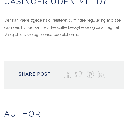
CASINOER UDEN MITID?
Der kan være øgede risici relateret til mindre regulering af disse
casinoer, hvilket kan påvirke spillerbeskyttelse og dataintegritet.
Vælg altid sikre og licenserede platforme.
SHARE POST
AUTHOR