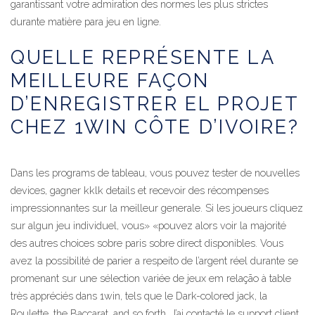
garantissant votre admiration des normes les plus strictes
durante matière para jeu en ligne.
QUELLE REPRÉSENTE LA
MEILLEURE FAÇON
D’ENREGISTRER EL PROJET
CHEZ 1WIN CÔTE D’IVOIRE?
Dans les programs de tableau, vous pouvez tester de nouvelles
devices, gagner kklk details et recevoir des récompenses
impressionnantes sur la meilleur generale. Si les joueurs cliquez
sur algun jeu individuel, vous» «pouvez alors voir la majorité
des autres choices sobre paris sobre direct disponibles. Vous
avez la possibilité de parier a respeito de l’argent réel durante se
promenant sur une sélection variée de jeux em relação à table
très appréciés dans 1win, tels que le Dark-colored jack, la
Roulette, the Baccarat, and so forth. J’ai contacté le support client