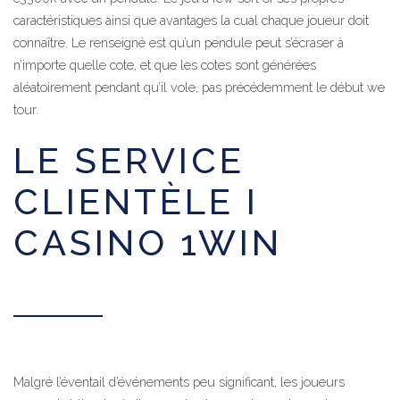
caractéristiques ainsi que avantages la cual chaque joueur doit
connaître. Le renseigné est qu’un pendule peut s’écraser à
n’importe quelle cote, et que les cotes sont générées
aléatoirement pendant qu’il vole, pas précédemment le début we
tour.
LE SERVICE
CLIENTÈLE I
CASINO 1WIN
Malgré l’éventail d’événements peu significant, les joueurs