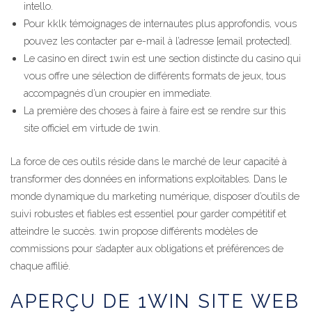
intello.
Pour kklk témoignages de internautes plus approfondis, vous
pouvez les contacter par e-mail à l’adresse [email protected].
Le casino en direct 1win est une section distincte du casino qui
vous offre une sélection de différents formats de jeux, tous
accompagnés d’un croupier en immediate.
La première des choses à faire à faire est se rendre sur this
site officiel em virtude de 1win.
La force de ces outils réside dans le marché de leur capacité à
transformer des données en informations exploitables. Dans le
monde dynamique du marketing numérique, disposer d’outils de
suivi robustes et fiables est essentiel pour garder compétitif et
atteindre le succès. 1win propose différents modèles de
commissions pour s’adapter aux obligations et préférences de
chaque affilié.
APERÇU DE 1WIN SITE WEB