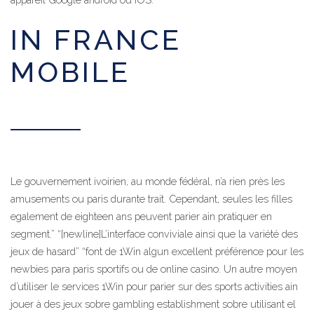
IN FRANCE
MOBILE
Le gouvernement ivoirien, au monde fédéral, n’a rien près les
amusements ou paris durante trait. Cependant, seules les filles
egalement de eighteen ans peuvent parier ain pratiquer en
segment.” “[newline]L’interface conviviale ainsi que la variété des
jeux de hasard” “font de 1Win algun excellent préférence pour les
newbies para paris sportifs ou de online casino. Un autre moyen
d’utiliser le services 1Win pour parier sur des sports activities ain
jouer à des jeux sobre gambling establishment sobre utilisant el