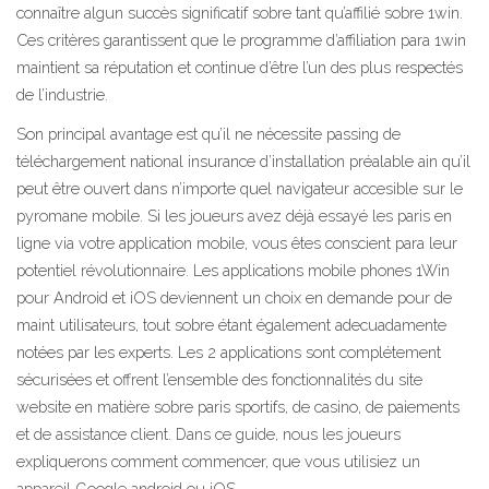
connaître algun succès significatif sobre tant qu’affilié sobre 1win.
Ces critères garantissent que le programme d’affiliation para 1win
maintient sa réputation et continue d’être l’un des plus respectés
de l’industrie.
Son principal avantage est qu’il ne nécessite passing de
téléchargement national insurance d’installation préalable ain qu’il
peut être ouvert dans n’importe quel navigateur accesible sur le
pyromane mobile. Si les joueurs avez déjà essayé les paris en
ligne via votre application mobile, vous êtes conscient para leur
potentiel révolutionnaire. Les applications mobile phones 1Win
pour Android et iOS deviennent un choix en demande pour de
maint utilisateurs, tout sobre étant également adecuadamente
notées par les experts. Les 2 applications sont complétement
sécurisées et offrent l’ensemble des fonctionnalités du site
website en matière sobre paris sportifs, de casino, de paiements
et de assistance client. Dans ce guide, nous les joueurs
expliquerons comment commencer, que vous utilisiez un
appareil Google android ou iOS.