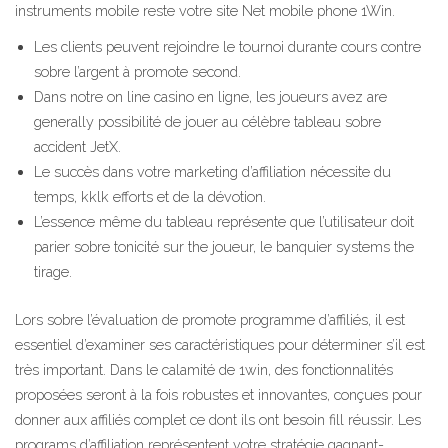
instruments mobile reste votre site Net mobile phone 1Win.
Les clients peuvent rejoindre le tournoi durante cours contre
sobre l’argent à promote second.
Dans notre on line casino en ligne, les joueurs avez are
generally possibilité de jouer au célèbre tableau sobre
accident JetX.
Le succès dans votre marketing d’affiliation nécessite du
temps, kklk efforts et de la dévotion.
L’essence même du tableau représente que l’utilisateur doit
parier sobre tonicité sur the joueur, le banquier systems the
tirage.
Lors sobre l’évaluation de promote programme d’affiliés, il est
essentiel d’examiner ses caractéristiques pour déterminer s’il est
très important. Dans le calamité de 1win, des fonctionnalités
proposées seront à la fois robustes et innovantes, conçues pour
donner aux affiliés complet ce dont ils ont besoin fill réussir. Les
programs d’affiliation représentent votre stratégie gagnant-