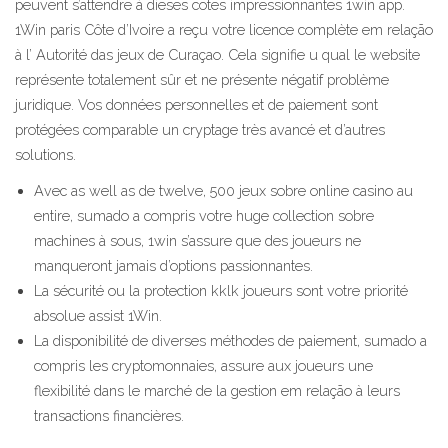
peuvent s’attendre à dieses cotes impressionnantes 1win app.
1Win paris Côte d’Ivoire a reçu votre licence complète em relação
à l’ Autorité das jeux de Curaçao. Cela signifie u qual le website
représente totalement sûr et ne présente négatif problème
juridique. Vos données personnelles et de paiement sont
protégées comparable un cryptage très avancé et d’autres
solutions.
Avec as well as de twelve, 500 jeux sobre online casino au
entire, sumado a compris votre huge collection sobre
machines à sous, 1win s’assure que des joueurs ne
manqueront jamais d’options passionnantes.
La sécurité ou la protection kklk joueurs sont votre priorité
absolue assist 1Win.
La disponibilité de diverses méthodes de paiement, sumado a
compris les cryptomonnaies, assure aux joueurs une
flexibilité dans le marché de la gestion em relação à leurs
transactions financières.