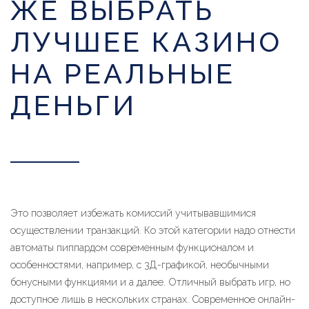
ЖЕ ВЫБРАТЬ
ЛУЧШЕЕ КАЗИНО
НА РЕАЛЬНЫЕ
ДЕНЬГИ
Это позволяет избежать комиссий учитывавшимися
осуществлении транзакций. Ко этой категории надо отнести
автоматы пиппардом современным функционалом и
особенностями, например, с 3Д-графикой, необычными
бонусными функциями и а далее. Отличный выбрать игр, но
доступное лишь в нескольких странах. Современное онлайн-