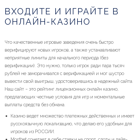
ВХОДИТЕ И ИГРАЙТЕ В
ОНЛАЙН-КАЗИНО
Что качественные игровые заведения очень быстро
верифицируют новых игроков, а также устанавливают
неприятные лимиты для начального периода (без
верификации). Это нужно, только игрок ради пара тысяч
рублей не заморачивался с верификацией и мог шустро
вывести свой выигрыш, удостоверившись в надежный сайта.
Наш сайт – это рейтинг лицензионных онлайн казино,
предлагающих честные условия для игр и моментальные
выплаты средств без обмана.
Казино ведет множество платежных действенных и имеет
русскоязычную локализацию, что делаю его удобным для
игроков из РОССИИ.
Mostbet сочетает в себе ставки на спорт, слоты и лайв-