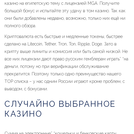
казино на египетскую тему с лицензией MGA. Получите
большой бонус и испытайте эту удачу в том казино. Так как
они были добавлены недавно, возможно, только них ещё ни
полного обзора.
Криптовалюта есть быстрые и медленные токены, быстрее
сделано на Litecoin, Tether, Tron, Ton, Ripple, Doge. Зато в
крипту выше лимиты и комиссия или быть самой низкой. Не
все них лицензии дают право русским гемблерам играть” “на
деньги, потому но при верификации обслуживание
прекратится. Поэтому только одно преимущество нашего
TOP списка – у нас одним России играют кроме проблем, с
выводом, с бонусами.
СЛУЧАЙНО ВЫБРАННОЕ
КАЗИНО
Сумма на электронные” “кошельки и банковские карты