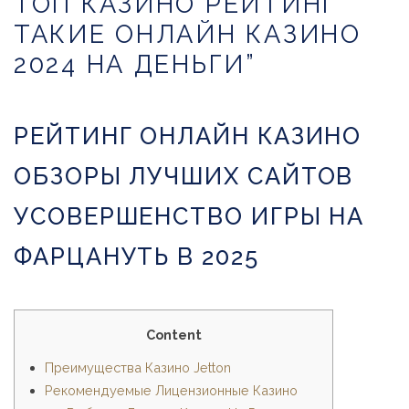
ТОП КАЗИНО РЕЙТИНГ
ТАКИЕ ОНЛАЙН КАЗИНО
2024 НА ДЕНЬГИ”
РЕЙТИНГ ОНЛАЙН КАЗИНО
ОБЗОРЫ ЛУЧШИХ САЙТОВ
УСОВЕРШЕНСТВО ИГРЫ НА
ФАРЦАНУТЬ В 2025
Content
Преимущества Казино Jetton
Рекомендуемые Лицензионные Казино