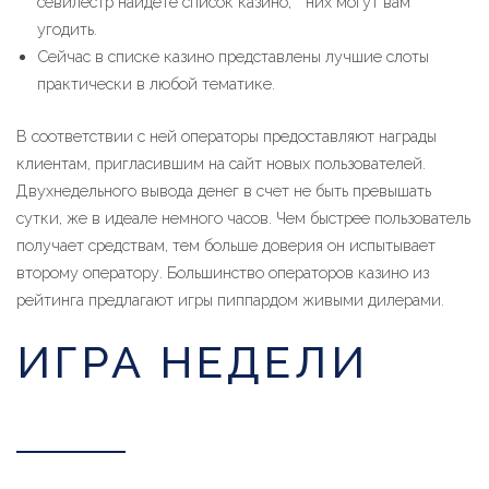
севилестр найдете список казино,” “них могут вам
угодить.
Сейчас в списке казино представлены лучшие слоты
практически в любой тематике.
В соответствии с ней операторы предоставляют награды
клиентам, пригласившим на сайт новых пользователей.
Двухнедельного вывода денег в счет не быть превышать
сутки, же в идеале немного часов. Чем быстрее пользователь
получает средствам, тем больше доверия он испытывает
второму оператору. Большинство операторов казино из
рейтинга предлагают игры пиппардом живыми дилерами.
ИГРА НЕДЕЛИ