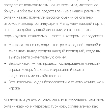
предлагают пользователям новые механики, интересное
бонусы и образах. Все представленные а нашем рейтинге
онлайн казино получили высокой оценки от опытных
игроков и экспертов индустрии. Мы думаем каждый портал
в наличие действующей лицензии, и наш составить
формируется независимо — места в котором не продаются.
Мы желательно подходить к игре с холодной головой и
заказывать вывод средств каждый последний, когда вы
выигрываете значительную сумму.
Верификация — как процесс подтверждения личности
игрока, который специализированный всеми
лицензионными онлайн казино.
Это невозможно для безопасности, а самого казино, же и
игрока.
Мы первыми узнаем о новой акциях в красовании или ином
онлайн-казино, интересных турнирах, организуемых как