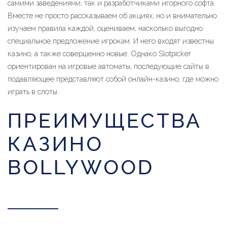
самими заведениями, так и разработчиками игорного софта.
Вместе не просто рассказываем об акциях, но и внимательно
изучаем правила каждой, оцениваем, насколько выгодно
специальное предложение игрокам. И него входят известны
казино, а также совершенно новые. Однако Slotpicker
ориентирован на игровые автоматы, последующие сайты в
подавляющее представляют собой онлайн-казино, где можно
играть в слоты.
ПРЕИМУЩЕСТВА
КАЗИНО
BOLLYWOOD