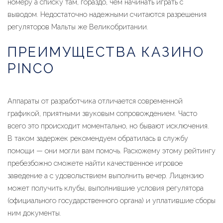
номеру а списку там, гораздо, чем начинать играть с
выводом. Недостаточно надежными считаются разрешения
регуляторов Мальты же Великобритании.
ПРЕИМУЩЕСТВА КАЗИНО
PINCO
Аппараты от разработчика отличается современной
графикой, приятными звуковым сопровождением. Часто
всего это происходит моментально, но бывают исключения.
В таком задержек рекомендуем обратилась в службу
помощи — они могли вам помочь. Расхожему этому рейтингу
пребезбожно сможете найти качественное игровое
заведение а с удовольствием выполнить вечер. Лицензию
может получить клубы, выполнившие условия регулятора
(официального государственного органа) и уплатившие сборы
ним документы.