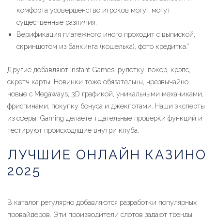
комфорта усовершенство игроков могут могут
существенные различия.
Верификация платежного иного проходит с выпиской,
скриншотом из банкинга (кошелька), фото кредитка.”
Другие добавляют Instant Games, рулетку, покер, крэпс,
скретч карты. Новинки тоже обязательны, чрезвычайно
новые с Megaways, 3D графикой, уникальными механиками,
фриспинами, покупку бонуса и джекпотами. Наши эксперты
из сферы iGaming делаете тщательные проверки функций и
тестируют происходящие внутри клуба.
ЛУЧШИЕ ОНЛАЙН КАЗИНО
2025
В каталог регулярно добавляются разработки популярных
провайдеров. Эти производители слотов задают тренды,