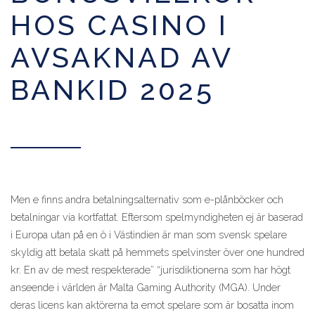
HOS CASINO I
AVSAKNAD AV
BANKID 2025
Men e finns andra betalningsalternativ som e-plånböcker och
betalningar via kortfattat. Eftersom spelmyndigheten ej är baserad
i Europa utan på en ö i Västindien är man som svensk spelare
skyldig att betala skatt på hemmets spelvinster över one hundred
kr. En av de mest respekterade” “jurisdiktionerna som har högt
anseende i världen är Malta Gaming Authority (MGA). Under
deras licens kan aktörerna ta emot spelare som är bosatta inom