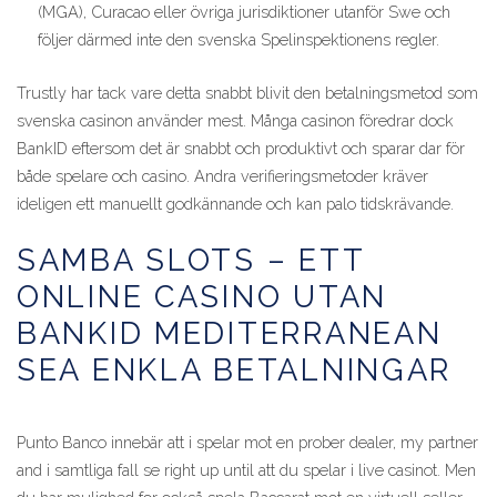
(MGA), Curacao eller övriga jurisdiktioner utanför Swe och
följer därmed inte den svenska Spelinspektionens regler.
Trustly har tack vare detta snabbt blivit den betalningsmetod som
svenska casinon använder mest. Många casinon föredrar dock
BankID eftersom det är snabbt och produktivt och sparar dar för
både spelare och casino. Andra verifieringsmetoder kräver
ideligen ett manuellt godkännande och kan palo tidskrävande.
SAMBA SLOTS – ETT
ONLINE CASINO UTAN
BANKID MEDITERRANEAN
SEA ENKLA BETALNINGAR
Punto Banco innebär att i spelar mot en prober dealer, my partner
and i samtliga fall se right up until att du spelar i live casinot. Men