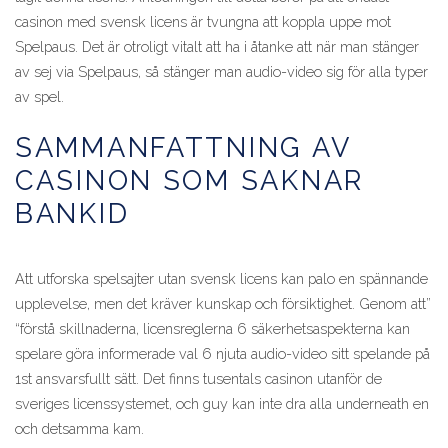
casinon med svensk licens är tvungna att koppla uppe mot
Spelpaus. Det är otroligt vitalt att ha i åtanke att när man stänger
av sej via Spelpaus, så stänger man audio-video sig för alla typer
av spel.
SAMMANFATTNING AV
CASINON SOM SAKNAR
BANKID
Att utforska spelsajter utan svensk licens kan palo en spännande
upplevelse, men det kräver kunskap och försiktighet. Genom att”
“förstå skillnaderna, licensreglerna 6 säkerhetsaspekterna kan
spelare göra informerade val 6 njuta audio-video sitt spelande på
1st ansvarsfullt sätt. Det finns tusentals casinon utanför de
sveriges licenssystemet, och guy kan inte dra alla underneath en
och detsamma kam.