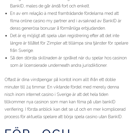
BankID, males de går ändå fort och enkelt.
En av em relação à mest framträdande fördelarna med att
filma online casino my partner and i avsaknad av BankID är
deras generösa bonusar å förmånliga erbjudanden.
Det är ej möjligt att spela utan registrering efter att det inte
längre är tillåtet för Zimpler att tillämpa sina tjänster för spelare
från Sverige.
Så den största skillnaden är språket när du spelar hos casinon
som är licensierade underneath andra jurisdiktioner.
Oftast är dina vinstpengar på kontot inom allt ifrån ett doble
minuter till 24 timmar. En viktande fördel med merely denna
nisch inom internet casino i Sverige är att det hela tiden
tillkommer nya casinon som man kan filma på utan bankID
verifiering. I första anblick kan det se ut och en mer komplicerad
process för aktuella spelare att börja spela casino utan BankID.