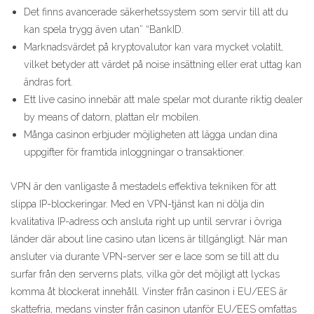
Det finns avancerade säkerhetssystem som servir till att du
kan spela trygg även utan” “BankID.
Marknadsvärdet på kryptovalutor kan vara mycket volatilt,
vilket betyder att värdet på noise insättning eller erat uttag kan
ändras fort.
Ett live casino innebär att male spelar mot durante riktig dealer
by means of datorn, plattan elr mobilen.
Många casinon erbjuder möjligheten att lägga undan dina
uppgifter för framtida inloggningar o transaktioner.
VPN är den vanligaste å mestadels effektiva tekniken för att
slippa IP-blockeringar. Med en VPN-tjänst kan ni dölja din
kvalitativa IP-adress och ansluta right up until servrar i övriga
länder där about line casino utan licens är tillgängligt. När man
ansluter via durante VPN-server ser e lace som se till att du
surfar från den serverns plats, vilka gör det möjligt att lyckas
komma åt blockerat innehåll. Vinster från casinon i EU/EES är
skattefria, medans vinster från casinon utanför EU/EES omfattas