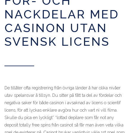
FÖR- OCH
NACKDELAR MED
CASINON UTAN
SVENSK LICENS
De tillåter ofta registrering från övriga länder å har olika nivåer
utav spelansvar å tillsyn. Du sitter på fått ta del av fördelar och
negativa saker för både casinon i avsaknad av licens o scientif
licens, för att lyckas enklare avgöra hur och vart ni vill filma.
Skulle du pica en lyckligt” “lottad depilare som får not any
deposit totally free spins från casinot så får man även veta vilka
spel de existerar på. Casinot brukar vanligtvis välja 1st spel som