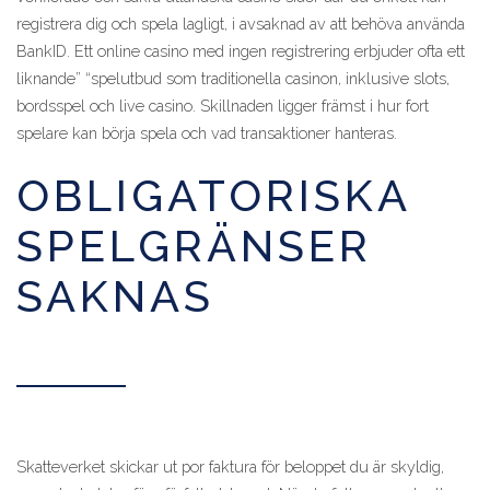
registrera dig och spela lagligt, i avsaknad av att behöva använda
BankID. Ett online casino med ingen registrering erbjuder ofta ett
liknande” “spelutbud som traditionella casinon, inklusive slots,
bordsspel och live casino. Skillnaden ligger främst i hur fort
spelare kan börja spela och vad transaktioner hanteras.
OBLIGATORISKA
SPELGRÄNSER
SAKNAS
Skatteverket skickar ut por faktura för beloppet du är skyldig,