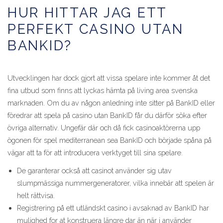
HUR HITTAR JAG ETT
PERFEKT CASINO UTAN
BANKID?
Utvecklingen har dock gjort att vissa spelare inte kommer åt det
fina utbud som finns att lyckas hämta på living area svenska
marknaden. Om du av någon anledning inte sitter på BankID eller
föredrar att spela på casino utan BankID får du därför söka efter
övriga alternativ. Ungefär där och då fick casinoaktörerna upp
ögonen för spel mediterranean sea BankID och började spåna på
vägar att ta för att introducera verktyget till sina spelare.
De garanterar också att casinot använder sig utav
slumpmässiga nummergeneratorer, vilka innebär att spelen är
helt rättvisa.
Registrering på ett utländskt casino i avsaknad av BankID har
mulighed for at konstruera längre dar än när i använder