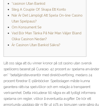
“casinon Utan Bankid
Steg A Couple Of: Skapa Ett Konto
När Är Det Lämpligt Att Spela On-line Casino
Utan Spelpaus?
Om Konsument Se
Vad Bör Man Tänka På När Man Väljer Bland
Olika Casinon Nedan?
Är Casinon Utan Bankid Säkra?
Låt oss säga att du vinner kronor på 1st casino utan svensk
spellicens baserat på Curacao. 42 procent av spelarna använder
en” “betaltjänstleverantör med direktöverföring, medans 24
procent föredrar E-plånböcker. Spelbolagen måste kunna
garantera rättvisa spelvillkor och em relação à transparent
verksamhet. Detta inkluderar till några ex att tydligt informera
spelarna om regler, villkor å eventuella avgifter. De kör ett
annorlunda upplägg där ni får ut 10% av bonusen varje gång du