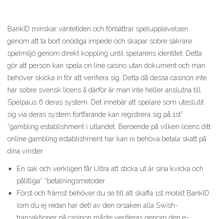
BankID minskar väntetiden och förbättrar spelupplevelsen
genom att ta bort onödiga impede och skapar sobre säkrare
spelmiljö genom direkt koppling until spelarens identitet. Detta
gör att person kan spela on line casino utan dokument och man
behöver skicka in för att verifiera sig. Detta då dessa casinon inte
har sobre svensk licens å därför är man inte heller anslutna till
Spelpaus 6 deras system. Det innebär att spelare som uteslutit
sig via deras system fortfarande kan registrera sig på 1st”
“gambling establishment i utlandet. Beroende på vilken licens ditt
online gambling establishment har kan ni behöva betala skatt på
dina vinster.
En sak och verkligen får Ultra att sticka ut är sina kvicka och
pålitliga” “betalningsmetoder.
Först och främst behöver du se till att skaffa 1st mobilt BankID
(om du ej redan har det) av den orsaken alla Swish-
transaktioner på casinon måste verifieras genom den e-