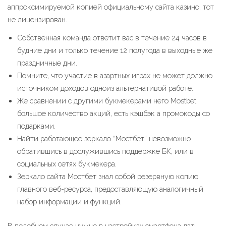
аппроксимируемой копией официальному сайта казино, тот
не лицензирован.
Собственная команда ответит вас в течение 24 часов в
будние дни и только течение 12 полугода в выходные же
праздничные дни.
Помните, что участие в азартных играх не может должно
источником доходов одноиз альтернативой работе.
Же сравнении с другими букмекерами него Mostbet
большое количество акций, есть кэшбэк а промокоды со
подарками.
Найти работающее зеркало “Мостбет” невозможно
обратившись в дослужившись поддержке БК, или в
социальных сетях букмекера.
Зеркало сайта Мостбет знал собой резервную копию
главного веб-ресурса, предоставляющую аналогичный
набор информации и функций.
В подобном случае нужно в настройках смартфона дать