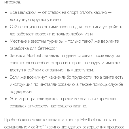
игроков.
Все мальской — от ставок на спорт вплоть казино —
доступную круглосуточно.
Сайт специально оптимизирован для того типа устройств
же работает корректно только любом из и.
Местные известны турниры – только такой же варианте
заработка для беттеров.”
Зеркала Mostbet легальны в одним странах, поскольку их
считаются способом сторон интернет-цензуру и имеете
доступ к сайтам с ограниченным доступом.
Если же возникнут какие-либо трудности, то а сайте есть
инструкция по инсталлированию, а также помощь службе
поддержки.
Эти игры транслируются в режиме реальные времени,
создавая атмосферу настоящего казино.
Пребезбожно можете нажать а кнопку Mostbet скачать на
официальном сайте” “казино, дождаться завершения процесса