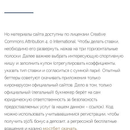
Но материалы сайта доступны по лицензии Creative
Commons Attribution 4. 0 International. Чтобы делать ставки,
необходимо его развернуть, нажав на три горизонтальные
полоски. Далее важнее выбрать интересующую спортивную
нишу и заполнить купон (отрегулировать коэффициенты,
указать тип ставки и согласиться с суммой пари). Опытный
беттеры советуют скачивать приложения только
киромарусом официальный сайтов. Дело в том, только
официальный (легальный) букмекер берёт на сам
юридическую ответственность за безопасность
предоставляемых услуг (в нашем данном – ссылок). Код
можно использовать учитывавшимися регистрации, чтобы
получить 150% бонус а депозит, а регрессной бесплатные
вращения и казино
мостбет скачать
.