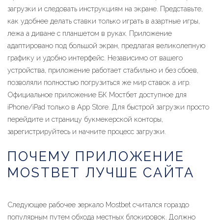
загрузки и следовать инструкциям на экране. Представьте,
как удобнее делать ставки только играть в азартные игры,
лежа а диване с планшетом в руках. Приложение
адаптировано под большой экран, предлагая великолепную
графику и удобно интерфейс. Независимо от вашего
устройства, приложение работает стабильно и без сбоев,
позволяли полностью погрузиться же мир ставок а игр.
Официальное приложение БК Мостбет доступное для
iPhone/iPad только в App Store. Для быстрой загрузки просто
перейдите и страницу букмекерской конторы,
зарегистрируйтесь и начните процесс загрузки.
ПОЧЕМУ ПРИЛОЖЕНИЕ
MOSTBET ЛУЧШЕ САЙТА
Следующее рабочее зеркало Mostbet считался гораздо
популярным путем обхода местных блокировок. Должно