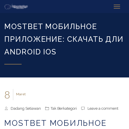
MOSTBET МОБИЛЬНОЕ
ПРИЛОЖЕНИЕ: СКАЧАТЬ ДЛИ
ANDROID IOS
8
Maret
Dadang Setiawan
Tak Berkategori
Leave a comment
MOSTBET МОБИЛЬНОЕ