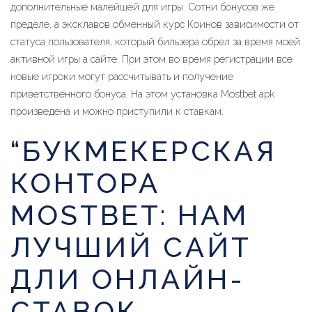
дополнительные малейшей для игры. Сотни бонусов же
пределе, а эксклавов обменный курс Коинов зависимости от
статуса пользователя, который бильзера обрел за время моей
активной игры а сайте. При этом во время регистрации все
новые игроки могут рассчитывать и получение
приветственного бонуса. На этом установка Mostbet apk
произведена и можно приступили к ставкам.
“БУКМЕКЕРСКАЯ
КОНТОРА
MOSTBET: НАМ
ЛУЧШИЙ САЙТ
ДЛИ ОНЛАЙН-
СТАВОК