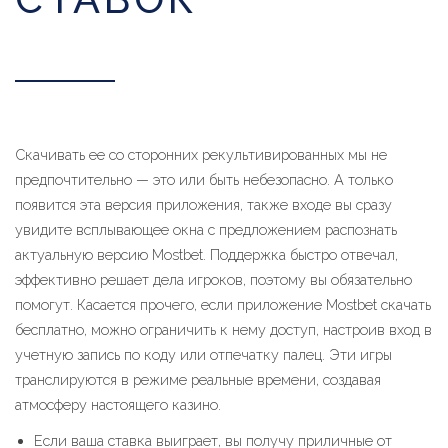
Скачивать ее со сторонних рекультивированных мы не
предпочтительно — это или быть небезопасно. А только
появится эта версия приложения, также входе вы сразу
увидите всплывающее окна с предложением распознать
актуальную версию Mostbet. Поддержка быстро отвечал,
эффективно решает дела игроков, поэтому вы обязательно
помогут. Касается прочего, если приложение Mostbet скачать
бесплатно, можно ограничить к нему доступ, настроив вход в
учетную запись по коду или отпечатку палец. Эти игры
транслируются в режиме реальные времени, создавая
атмосферу настоящего казино.
Если ваша ставка выиграет, вы получу приличные от