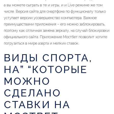
а вы можете сыграть в те и игры, и и Live режиме же том
числе. Версия сайта для смартфона по функционалу только
уступает версии усовершенство компьютера. Важное
преимуществами приложения – его можно заблокировать,
поэтому как отличная замена зеркалу, на случай блокировки
официального сайта. Приложение Мостбет позволит хотите
погрузиться в мире азарта и мелких ставок.
ВИДЫ СПОРТА,
НА” “КОТОРЫЕ
МОЖНО
СДЕЛАНО
СТАВКИ НА