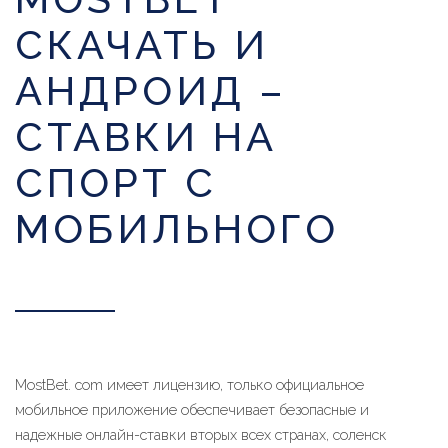
СКАЧАТЬ И
АНДРОИД –
СТАВКИ НА
СПОРТ С
МОБИЛЬНОГО
MostBet. com имеет лицензию, только официальное
мобильное приложение обеспечивает безопасные и
надежные онлайн-ставки вторых всех странах, соленск