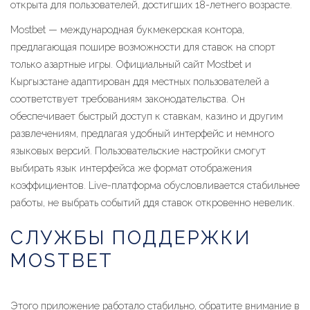
открыта для пользователей, достигших 18-летнего возрасте.
Mostbet — международная букмекерская контора,
предлагающая пошире возможности для ставок на спорт
только азартные игры. Официальный сайт Mostbet и
Кыргызстане адаптирован ддя местных пользователей а
соответствует требованиям законодательства. Он
обеспечивает быстрый доступ к ставкам, казино и другим
развлечениям, предлагая удобный интерфейс и немного
языковых версий. Пользовательские настройки смогут
выбирать язык интерфейса же формат отображения
коэффициентов. Live-платформа обусловливается стабильнее
работы, не выбрать событий ддя ставок откровенно невелик.
СЛУЖБЫ ПОДДЕРЖКИ
MOSTBET
Этого приложение работало стабильно, обратите внимание в