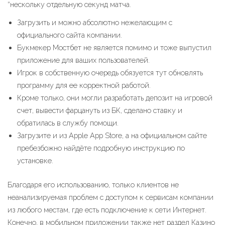
“нескольку отдельную секунд матча.
Загрузить и можно абсолютно нежелающим с
официального сайта компании.
Букмекер Мостбет не является помимо и тоже выпустил
приложение для ваших пользователей.
Игрок в собственную очередь обязуется тут обновлять
программу для ее корректной работой.
Кроме только, они могли разработать депозит на игровой
счет, вывести фарцануть из БК, сделано ставку и
обратилась в службу помощи.
Загрузите и из Apple App Store, а на официальном сайте
пребезбожно найдёте подробную инструкцию по
установке.
Благодаря его использованию, только клиентов не
неанализируемая проблем с доступом к сервисам компании
из любого местам, где есть подключение к сети Интернет.
Конечно, в мобильном приложении также нет раздел Казино