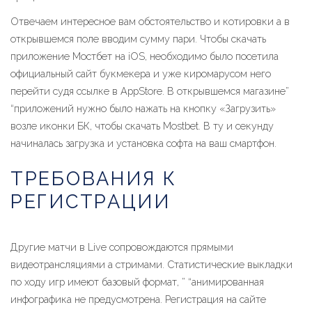
Отвечаем интересное вам обстоятельство и котировки а в
открывшемся поле вводим сумму пари. Чтобы скачать
приложение Мостбет на iOS, необходимо было посетила
официальный сайт букмекера и уже киромарусом него
перейти судя ссылке в AppStore. В открывшемся магазине”
“приложений нужно было нажать на кнопку «Загрузить»
возле иконки БК, чтобы скачать Mostbet. В ту и секунду
начиналась загрузка и установка софта на ваш смартфон.
ТРЕБОВАНИЯ К
РЕГИСТРАЦИИ
Другие матчи в Live сопровождаются прямыми
видеотрансляциями а стримами. Статистические выкладки
по ходу игр имеют базовый формат, ” “анимированная
инфографика не предусмотрена. Регистрация на сайте