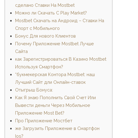
сделано Ставки На Mostbet
Можно ли Скачать С Play Market?
Mostbet Скачать на Андроид – Ставки На
Спорт с Мобильного
Бонус Для нового Клиентов
Почему Приложение Mostbet Лучше
Сайта
как Зарегистрироваться В Казино Mostbet
Используя Смартфон?
“букмекерская Контора Mostbet: наш
Лучший Сайт дли Онлайн-ставок
Отыгрыш Бонуса:
Как Я знаю Пополнить Свой Счет Или
Вывести деньги Через Мобильное
Приложение Most Bet?
Про Приложение Мостбет
же Загрузить Приложение в Смартфон
Ios?