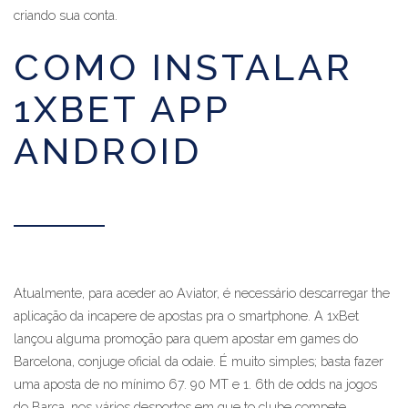
criando sua conta.
COMO INSTALAR
1XBET APP
ANDROID
Atualmente, para aceder ao Aviator, é necessário descarregar the
aplicação da incapere de apostas pra o smartphone. A 1xBet
lançou alguma promoção para quem apostar em games do
Barcelona, conjuge oficial da odaie. É muito simples; basta fazer
uma aposta de no mínimo 67. 90 MT e 1. 6th de odds na jogos
do Barça, nos vários desportos em que to clube compete.