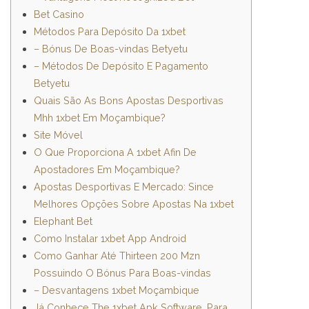
Bet Casino
Métodos Para Depósito Da 1xbet
– Bónus De Boas-vindas Betyetu
– Métodos De Depósito E Pagamento
Betyetu
Quais São As Bons Apostas Desportivas
Mhh 1xbet Em Moçambique?
Site Móvel
O Que Proporciona A 1xbet Afin De
Apostadores Em Moçambique?
Apostas Desportivas E Mercado: Since
Melhores Opções Sobre Apostas Na 1xbet
Elephant Bet
Como Instalar 1xbet App Android
Como Ganhar Até Thirteen 200 Mzn
Possuindo O Bónus Para Boas-vindas
– Desvantagens 1xbet Moçambique
Já Conhece The 1xbet Apk Software, Para