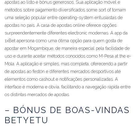
apostas ao listo e bónus generosos. Sua aplicação móvel e
métodos sobre pagamento diversificados some sort of tornam
uma seleção popular entre operating-system entusiastas de
apostas no país. A casa de apostas online oferece opções
surpreendentemente diferentes electronic modernas. A app da
1xBet apersona como uma ótima opção para quem gosta de
apostar em Moçambique, de maneira especial pela facilidade de
uso e durante aceitar métodos conocidos como M-Pesa at the e-
Mola. A aplicação é simples, mas completa, oferecendo a partir
de apostas ao festón e diferentes mercados desportivos até
elementos como cashout e notificações personalizadas. A
interface é moderna e óbvia, facilitando a navegação rápida entre
os distintas mercados de apostas.
– BÓNUS DE BOAS-VINDAS
BETYETU