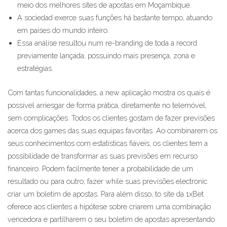
meio dos melhores sites de apostas em Moçambique.
A sociedad exerce suas funções há bastante tempo, atuando
em países do mundo inteiro.
Essa análise resultou num re-branding de toda a record
previamente lançada, possuindo mais presença, zona e
estratégias.
Com tantas funcionalidades, a new aplicação mostra os quais é
possível arriesgar de forma prática, diretamente no telemóvel,
sem complicações. Todos os clientes gostam de fazer previsões
acerca dos games das suas equipas favoritas. Ao combinarem os
seus conhecimentos com estatísticas fiáveis, os clientes tem a
possibilidade de transformar as suas previsões em recurso
financeiro. Podem facilmente tener a probabilidade de um
resultado ou para outro, fazer while suas previsões electronic
criar um boletim de apostas. Para além disso, to site da 1xBet
oferece aos clientes a hipótese sobre criarem uma combinação
vencedora e partilharem o seu boletim de apostas apresentando