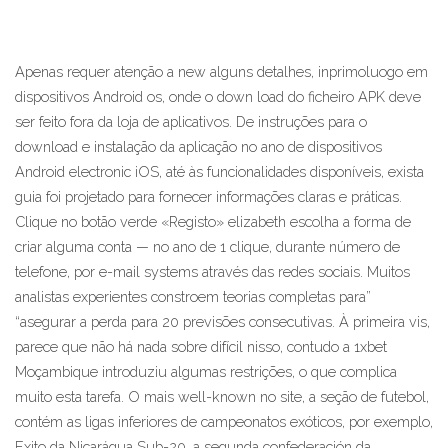
Apenas requer atenção a new alguns detalhes, inprimoluogo em
dispositivos Android os, onde o down load do ficheiro APK deve
ser feito fora da loja de aplicativos. De instruções para o
download e instalação da aplicação no ano de dispositivos
Android electronic iOS, até às funcionalidades disponíveis, exista
guia foi projetado para fornecer informações claras e práticas.
Clique no botão verde «Registo» elizabeth escolha a forma de
criar alguma conta — no ano de 1 clique, durante número de
telefone, por e-mail systems através das redes sociais. Muitos
analistas experientes constroem teorias completas para”
“asegurar a perda para 20 previsões consecutivas. À primeira vis,
parece que não há nada sobre difícil nisso, contudo a 1xbet
Moçambique introduziu algumas restrições, o que complica
muito esta tarefa. O mais well-known no site, a seção de futebol,
contém as ligas inferiores de campeonatos exóticos, por exemplo,
Exito da Nicarágua Sub-20, a segunda confederación da