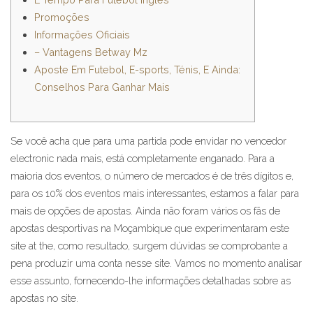
Promoções
Informações Oficiais
– Vantagens Betway Mz
Aposte Em Futebol, E-sports, Ténis, E Ainda:
Conselhos Para Ganhar Mais
Se você acha que para uma partida pode envidar no vencedor
electronic nada mais, está completamente enganado. Para a
maioria dos eventos, o número de mercados é de três dígitos e,
para os 10% dos eventos mais interessantes, estamos a falar para
mais de opções de apostas. Ainda não foram vários os fãs de
apostas desportivas na Moçambique que experimentaram este
site at the, como resultado, surgem dúvidas se comprobante a
pena produzir uma conta nesse site. Vamos no momento analisar
esse assunto, fornecendo-lhe informações detalhadas sobre as
apostas no site.