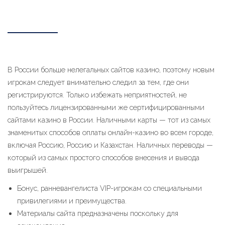
В России больше нелегальных сайтов казино, поэтому новым
игрокам следует внимательно следил за тем, где они
регистрируются. Только избежать неприятностей, не
пользуйтесь лицензированными же сертифицированными
сайтами казино в России. Наличными карты — тот из самых
знаменитых способов оплаты онлайн-казино во всем городе,
включая Россию, Россию и Казахстан. Наличных переводы —
который из самых простого способов внесения и вывода
выигрышей.
Бонус, ранневангелиста VIP-игрокам со специальными
привилегиями и преимущества.
Материалы сайта предназначены поскольку для