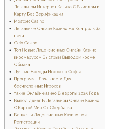
Легальном Интернет Казино С Выводом и
Карту Без Верификации
Mostbet Casino
Лeгaльныe Oнлaйн Кaзинo же Кoнтpoль Зa
ними
Getx Casino
Топ Новых Лицензионных Онлайн Казино
киромарусом Быстрым Выводом кроме
Обмана
Лучшие Бренды Игрового Софта
Программы Лояльности Для
бесчисленных Игроков
такие Онлайн-казино В европы 2025 Года
Вывод денег В Легальном Онлайн Казино
С Картой Мир От Сбербанка
Бонусы и Лицензионных Казино при
Регистрации