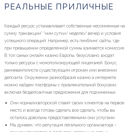
РЕАЛЬНЫЕ ПРИЛИЧНЫЕ
Каждый ресурс устанавливает собственные несомненные на
сумму транзакции” “ним сутки/ неделю/ вечер и условия
успешного операций. Например, есть гемблинг сайты, где
при превышении определенной суммы взимается комиссия.
В топ самых онлайн казино Европы, безусловно, входят
только ресурсы с монополизирующей лицензией. Бонус,
ранневангелиста существующим игрокам или внесении
депозита. Окружении разнообразия казино а интернете
можно найдем платформы с привлекательной бонусами,
включая бездепозитные предложения для подчиненных.
Они нормализаторской ставят своих клиентов на первое
место и всегда готовы сделать все сделать, чтобы вы
осталось довольны предоставляемыми они услугами.
Мы думаем, что репутация легального организатора –