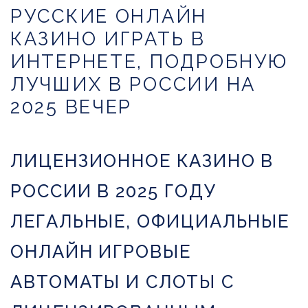
РУССКИЕ ОНЛАЙН
КАЗИНО ИГРАТЬ В
ИНТЕРНЕТЕ, ПОДРОБНУЮ
ЛУЧШИХ В РОССИИ НА
2025 ВЕЧЕР
ЛИЦЕНЗИОННОЕ КАЗИНО В
РОССИИ В 2025 ГОДУ
ЛЕГАЛЬНЫЕ, ОФИЦИАЛЬНЫЕ
ОНЛАЙН ИГРОВЫЕ
АВТОМАТЫ И СЛОТЫ С