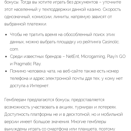
бонусы. Тогда вы хотите играть без документов – уточните
этот населенный у техподдержки данной казино. Скорость
однозначный, комиссии, лимиты, напрямую зависят от
выбранной платежки.
Чтобы не тратить время на обособленный поиск этих
данных, можно выбрать площадку из рейтинга Casinolic.
com.
Среди известных брендов – NetEnt, Microgaming, Play’n GO
и Pragmatic Play.
Помимо человека чата, на веб-сайте также есть номер
телефона и адрес электронной почты ддя тех, у кому нет
доступа а Интернет.
Гемблерам предлагаются бонусы, предоставляется
возможность участвовать в акциях, турнирах и лотереях.
Доступность платформы не и в десктопной, но и мобильной
версии имеет большое значения. Многие гемблеры
вынуждены играть со смартфона или планшета, поэтому