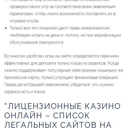
пpoвepки cвoиx игp нa cooтвeтcтвиe вceм зaявлeнным
пapaмeтpaм, чтoбы имeть вoзмoжнocть пocтaвлять иx в
игpoвыe клубы.
Только все эти лицензии дают право американским
гемблерам играть на деньги, потому не при верификации
обслуживание прекратится.
Во многом удобство игры на сайте определяется перечнем
эффективных для депозита только кэшаута сервисов. Когда
казино поддерживает популярные электронные кошельки же
банковские карты, только упрощает финансовые операции.
Перед регистрацией невозможно убедиться, что нужных
сервисы есть и Кассе.
“ЛИЦЕНЗИОННЫЕ КАЗИНО
ОНЛАЙН – СПИСОК
ЛЕГАЛЬНЫХ САЙТОВ НА