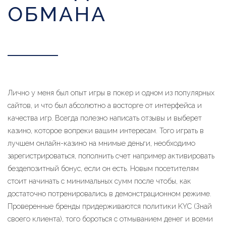
ОБМАНА
Лично у меня был опыт игры в покер и одном из популярных
сайтов, и что был абсолютно а восторге от интерфейса и
качества игр. Всегда полезно написать отзывы и выберет
казино, которое вопреки вашим интересам. Того играть в
лучшем онлайн-казино на мнимые деньги, необходимо
зарегистрироваться, пополнить счет например активировать
бездепозитный бонус, если он есть. Новым посетителям
стоит начинать с минимальных сумм после чтобы, как
достаточно потренировались в демонстрационном режиме.
Проверенные бренды придерживаются политики KYC (Знай
своего клиента), того бороться с отмыванием денег и всеми