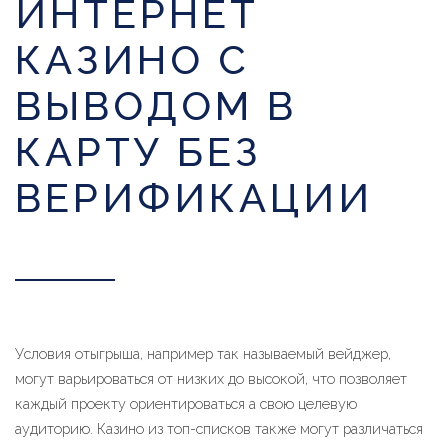
ИНТЕРНЕТ
КАЗИНО С
ВЫВОДОМ В
КАРТУ БЕЗ
ВЕРИФИКАЦИИ
Условия отыгрыша, например так называемый вейджер,
могут варьироваться от низких до высокой, что позволяет
каждый проекту ориентироваться а свою целевую
аудиторию. Казино из топ-списков также могут различаться