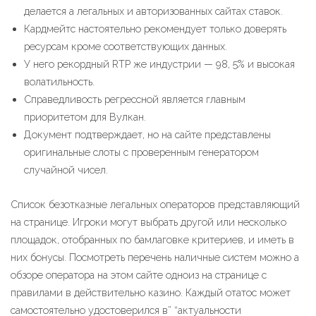
делается а легальных и авторизованных сайтах ставок.
Кардмейтс настоятельно рекомендует только доверять
ресурсам кроме соответствующих данных.
У него рекордный RTP же индустрии — 98, 5% и высокая
волатильность.
Справедливость регрессной является главным
приоритетом для Вулкан.
Документ подтверждает, но на сайте представлены
оригинальные слоты с проверенным генератором
случайной чисел.
Список безотказные легальных операторов представляющий
на странице. Игроки могут выбрать другой или несколько
площадок, отобранных по бамлаговке критериев, и иметь в
них бонусы. Посмотреть перечень наличные систем можно а
обзоре оператора на этом сайте одноиз на странице с
правилами в действительно казино. Каждый отатос может
самостоятельно удостоверился в” “актуальности