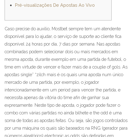
Pré-visualizações De Apostas Ao Vivo
Caso precise do auxílio, Mostbet sempre tem um atendente
disponível para lo ajudar, o serviço de suporte ao cliente fica
disponível 24 horas por dia, 7 dias por semana. Nas apostas
combinadas podem selecionar dois ou mais mercados em
mesma aposta, durante exemplo em uma partida de futebol, o
time em virtude de vencer e fazer mais de a couple of gols. As
apostas single” “zilch mais é os quais uma aposta num único
mercado de uma partida, por exemplo, o jogador
intencionadamente em um period para vencer the partida, e
necessita apenas da vitória do time afin de ganhar sua
expresamente. Neste tipo de aposta, o jogador pode fazer o
combo com várias partidas no ainda bilhete e the odd é uma
soma de todas as apostas feitas. Ou seja, são jogos controlados
por uma máquina os quais são baseados na RNG (gerador para
números aleatórios) electronic as odds são definidas em