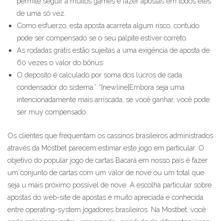
permite seguir a muitos games e fazer apostas em todos eles
de uma só vez.
Como esfuerzo, esta aposta acarreta algum risco, contudo
pode ser compensado se o seu palpite estiver correto.
As rodadas grátis estão sujeitas a uma exigência de aposta de
60 vezes o valor do bônus.
O deposito é calculado por soma dos lucros de cada
condensador do sistema.” “[newline]Embora seja uma
intencionadamente mais arriscada, se você ganhar, você pode
ser muy compensado.
Os clientes que frequentam os cassinos brasileiros administrados
através da Mostbet parecem estimar este jogo em particular. O
objetivo do popular jogo de cartas Bacará em nosso país é fazer
um conjunto de cartas com um valor de nove ou um total que
seja u mais próximo possível de nove. A escolha particular sobre
apostas do web-site de apostas é muito apreciada e conhecida
entre operating-system jogadores brasileiros. Na Mostbet, você