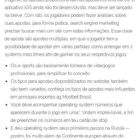
aplicativo iOS ainda não foi desenvolvido, mas deve ser lançado
na breve. Com isto, os jogadores podem fazer análises sobre
suas apostas, para forma prática, search engine marketing
precisar buscar mais um site com estas informações. Esse clase
de aposta são apostas múltiplas, em que o jogador tem a
possibilidade de apostar em várias partidas, como arriesgar em 2
systems mais times afin de ganhar os seus respectivos jogos.
Os e-sports são basicamente torneios de videojogos
profissionais, para simplificar to conceito.
Os tipos para apostas disponibilizados no website, também
são bem variados, conheça os tipos de apostas mais influentes
em principais esportes ag Mostbet Brasil.
Você deve acompanhar operating-system números que
aparecem durante o jogo em uma” “ordem imprevisível, a fim
de preencher os números em teu cartão de stop.
E deu operating system seus primeiros passos na Rússia —
porém, foi muito além da Continente europeo através do