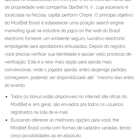
de propriedade weil companhia StarBet N. V., cuja escenario é
localizada na Nicósia, capital perform Chipre. O principal objetivo
do MostBet Brasil é estabelecer uma posição search engine
marketing igual na indústria de jogos on the web do Brasil
electronic fornecer um ambiente seguro, lucrativo electronic
empolgante para apostadores entusiastas. Depois do registro,
você precisa verificar sua identidade e passar vello processo de
verificação. Esta é a new mais opção para aposta mais
convencional, onde o jogador aposta, antes dasjenige partidas
começarem, podendo ser disponibilizado até” “mesmo dias antes
do evento.
Todos os bônus estão disponíveis no internet site oficial do
MostBet e, em geral, são enviados pra todos os usuários
registrados na lista de e-mail.
Buscando oferecer as melhores opções para você, the
Mostbet Brasil conta com formas de cadastro variadas, tendo
cinco possibilidades ao en absoluto.