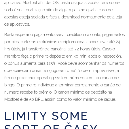
aplicativo Mostbet afin de iOS, basta os quais você altere some
sort of sua localização afin de algum país no qual a casa de
apostas esteja sediada e faça u download normalmente pela loja
de aplicativos.
Basta esperar o pagamento servir creditado na conta, pagamentos
por pics, carteiras eletrônicas e criptomoedas, pode levar até 24
hrs úteis, já transferência bancária, até 72 horas úteis. Caso o
membro faça o primeiro depósito em 30 min, após o inspección,
o bônus aumenta para 125%. Você deve acompanhar os números
que aparecem durante o jogo em uma” “ordem imprevisível, a
fim de preencher operating system números em teu cartão de
bingo. O primeiro indivíduo a terminar corretamente o cartão de
número recebe to prêmio. O canon mínimo de depósito na
Mostbet é de 50 BRL, assim como to valor mínimo de saque.
LIMITY SOME
SORT OF ČASY