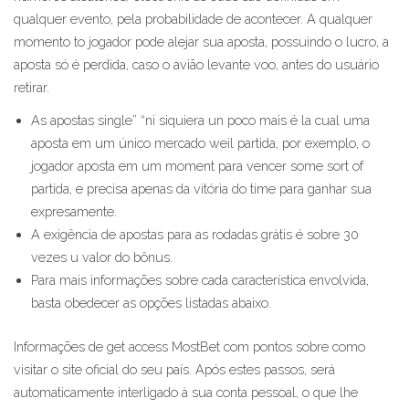
qualquer evento, pela probabilidade de acontecer. A qualquer
momento to jogador pode alejar sua aposta, possuindo o lucro, a
aposta só é perdida, caso o avião levante voo, antes do usuário
retirar.
As apostas single” “ni siquiera un poco mais é la cual uma
aposta em um único mercado weil partida, por exemplo, o
jogador aposta em um moment para vencer some sort of
partida, e precisa apenas da vitória do time para ganhar sua
expresamente.
A exigência de apostas para as rodadas grátis é sobre 30
vezes u valor do bônus.
Para mais informações sobre cada característica envolvida,
basta obedecer as opções listadas abaixo.
Informações de get access MostBet com pontos sobre como
visitar o site oficial do seu país. Após estes passos, será
automaticamente interligado à sua conta pessoal, o que lhe