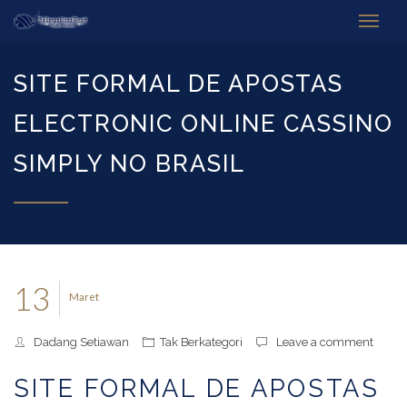
SITE FORMAL DE APOSTAS
ELECTRONIC ONLINE CASSINO
SIMPLY NO BRASIL
13
Maret
Dadang Setiawan
Tak Berkategori
Leave a comment
SITE FORMAL DE APOSTAS