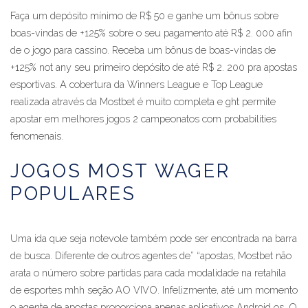
Faça um depósito mínimo de R$ 50 e ganhe um bônus sobre
boas-vindas de +125% sobre o seu pagamento até R$ 2. 000 afin
de o jogo para cassino. Receba um bônus de boas-vindas de
+125% not any seu primeiro depósito de até R$ 2. 200 pra apostas
esportivas. A cobertura da Winners League e Top League
realizada através da Mostbet é muito completa e ght permite
apostar em melhores jogos 2 campeonatos com probabilities
fenomenais.
JOGOS MOST WAGER
POPULARES
Uma ida que seja notevole também pode ser encontrada na barra
de busca. Diferente de outros agentes de” “apostas, Mostbet não
arata o número sobre partidas para cada modalidade na retahíla
de esportes mhh seção AO VIVO. Infelizmente, até um momento
o agente de apostas proporciona apenas aplicativos Android os. O