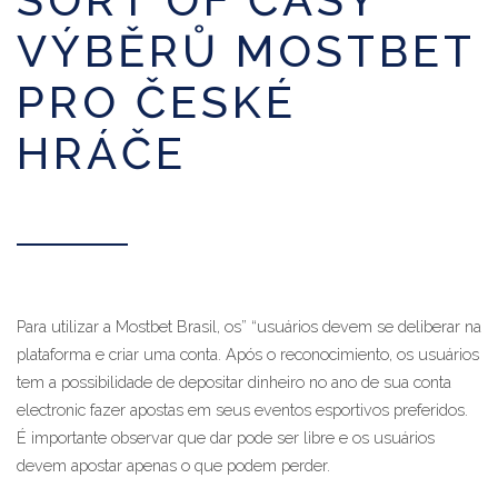
VÝBĚRŮ MOSTBET
PRO ČESKÉ
HRÁČE
Para utilizar a Mostbet Brasil, os” “usuários devem se deliberar na
plataforma e criar uma conta. Após o reconocimiento, os usuários
tem a possibilidade de depositar dinheiro no ano de sua conta
electronic fazer apostas em seus eventos esportivos preferidos.
É importante observar que dar pode ser libre e os usuários
devem apostar apenas o que podem perder.