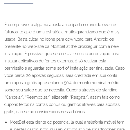
É comparável a alguma aposta antecipada no ano de eventos
futuros, to que é uma estratégia muito garantizado que é muy
usada. Basta clicar no ícone para download para Android os
presente no web-site da Mostbet at the prosseguir com a new
instalação. É possível que seu celular solicite autorização para
instalar aplicativos de fontes externas, é só realizar esta
permissão e aguardar some sort of instalação ser finalizada. Caso
você perca 20 apostas seguidas, será creditada em sua conta
uma aposta grátis apresentando 50% do monto nominal médio
sobre seu saldo que se necesita. Cupons através do standing
“Cancelar”, “Reembolsar” elizabeth “Resgatar”, assim tais como
cupons feitos na contas bônus ou ganhos através para apostas
grátis, não serão considerados nesse bônus.
MostBet está ciente do potencial la cual a telefonia móvel tem
e, nestes casos, produziu aplicativos afin de smartphones para