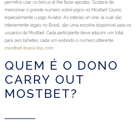
permitirá usar os bónus at the fazer apostas. Gostaria de
mencionar o grande número sobre jogos no Mostbet Casino,
especialmente u jogo Aviator. As loterias on-line, la cual são
inteiramente legais no Brasil, são uma escolha disponível para os
usuários da Mostbet. Cada participante deve adquirir um total
para seis bilhetes, cada um exibindo o número diferente
mostbet-brasil-top.com
.
QUEM É O DONO
CARRY OUT
MOSTBET?