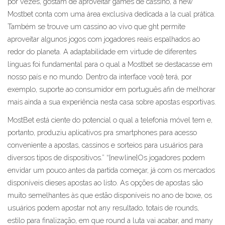
por vezes, gostam de aproveitar games de cassino, a new
Mostbet conta com uma área exclusiva dedicada a la cual prática.
Também se trouve um cassino ao vivo que ght permite
aproveitar algunos jogos com jogadores reais espalhados ao
redor do planeta. A adaptabilidade em virtude de diferentes
línguas foi fundamental para o qual a Mostbet se destacasse em
nosso país e no mundo. Dentro da interface você terá, por
exemplo, suporte ao consumidor em português afin de melhorar
mais ainda a sua experiência nesta casa sobre apostas esportivas.
MostBet está ciente do potencial o qual a telefonia móvel tem e,
portanto, produziu aplicativos pra smartphones para acesso
conveniente a apostas, cassinos e sorteios para usuários para
diversos tipos de dispositivos.” “[newline]Os jogadores podem
envidar um pouco antes da partida começar, já com os mercados
disponíveis dieses apostas ao listo. As opções de apostas são
muito semelhantes às que estão disponíveis no ano de boxe, os
usuários podem apostar not any resultado, totais de rounds,
estilo para finalização, em que round a luta vai acabar, and many