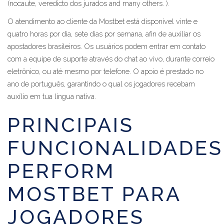
(nocaute, veredicto dos jurados and many others. ).
O atendimento ao cliente da Mostbet está disponível vinte e
quatro horas por dia, sete dias por semana, afin de auxiliar os
apostadores brasileiros. Os usuários podem entrar em contato
com a equipe de suporte através do chat ao vivo, durante correio
eletrônico, ou até mesmo por telefone. O apoio é prestado no
ano de português, garantindo o qual os jogadores recebam
auxílio em tua língua nativa.
PRINCIPAIS
FUNCIONALIDADES
PERFORM
MOSTBET PARA
JOGADORES