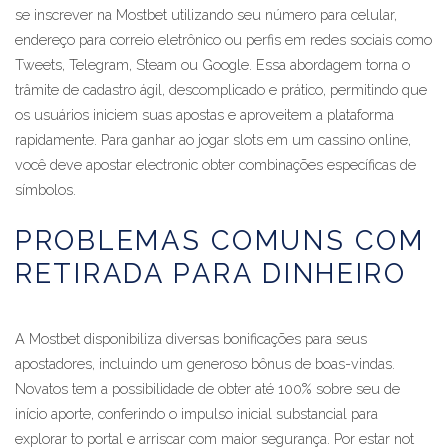
se inscrever na Mostbet utilizando seu número para celular,
endereço para correio eletrônico ou perfis em redes sociais como
Tweets, Telegram, Steam ou Google. Essa abordagem torna o
trâmite de cadastro ágil, descomplicado e prático, permitindo que
os usuários iniciem suas apostas e aproveitem a plataforma
rapidamente. Para ganhar ao jogar slots em um cassino online,
você deve apostar electronic obter combinações específicas de
símbolos.
PROBLEMAS COMUNS COM
RETIRADA PARA DINHEIRO
A Mostbet disponibiliza diversas bonificações para seus
apostadores, incluindo um generoso bônus de boas-vindas.
Novatos tem a possibilidade de obter até 100% sobre seu de
início aporte, conferindo o impulso inicial substancial para
explorar to portal e arriscar com maior segurança. Por estar not