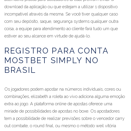
download da aplicação ou que estejam a utilizar 1 dispositivo
incompatível através da mesma. Se você tiver qualquer caso
com seu depósito, saque, segurança systems qualquer outra
coisa, a equipe para atendimento ao cliente fará tudo um que
estiver ao seu alcance em virtude de ajudá-lo.
REGISTRO PARA CONTA
MOSTBET SIMPLY NO
BRASIL
Os jogadores podem apostar na números individuais, cores ou
combinações, elizabeth a roleta ao vivo adiciona alguma emoção
extra ao jogo. A plataforma online de apostas oferece uma
miríade de possibilidades de apostas no boxe. Os apostadores
tem a possibilidade de realizar previsões sobre o vencedor carry
out combate, o round final, ou mesmo o método weil vitória