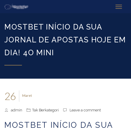
MOSTBET INÍCIO DA SUA
JORNAL DE APOSTAS HOJE EM
DIA! 4O MINI
26
Maret
admin
Tak Berkategori
Leave a comment
MOSTBET INÍCIO DA SUA