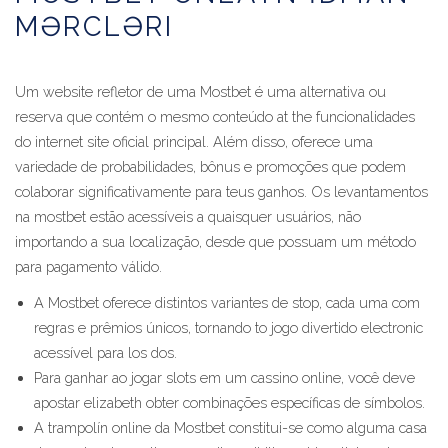
MƏRCLƏRI
Um website refletor de uma Mostbet é uma alternativa ou
reserva que contém o mesmo conteúdo at the funcionalidades
do internet site oficial principal. Além disso, oferece uma
variedade de probabilidades, bônus e promoções que podem
colaborar significativamente para teus ganhos. Os levantamentos
na mostbet estão acessíveis a quaisquer usuários, não
importando a sua localização, desde que possuam um método
para pagamento válido.
A Mostbet oferece distintos variantes de stop, cada uma com
regras e prêmios únicos, tornando to jogo divertido electronic
acessível para los dos.
Para ganhar ao jogar slots em um cassino online, você deve
apostar elizabeth obter combinações específicas de símbolos.
A trampolín online da Mostbet constitui-se como alguma casa