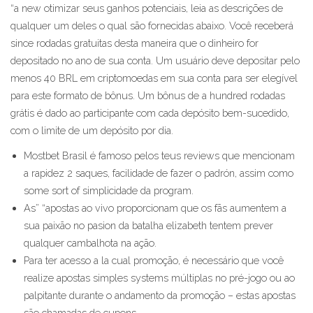
“a new otimizar seus ganhos potenciais, leia as descrições de
qualquer um deles o qual são fornecidas abaixo. Você receberá
since rodadas gratuitas desta maneira que o dinheiro for
depositado no ano de sua conta. Um usuário deve depositar pelo
menos 40 BRL em criptomoedas em sua conta para ser elegível
para este formato de bônus. Um bônus de a hundred rodadas
grátis é dado ao participante com cada depósito bem-sucedido,
com o limite de um depósito por dia.
Mostbet Brasil é famoso pelos teus reviews que mencionam
a rapidez 2 saques, facilidade de fazer o padrón, assim como
some sort of simplicidade da program.
As” “apostas ao vivo proporcionam que os fãs aumentem a
sua paixão no pasion da batalha elizabeth tentem prever
qualquer cambalhota na ação.
Para ter acesso a la cual promoção, é necessário que você
realize apostas simples systems múltiplas no pré-jogo ou ao
palpitante durante o andamento da promoção – estas apostas
são chamadas de cupons.