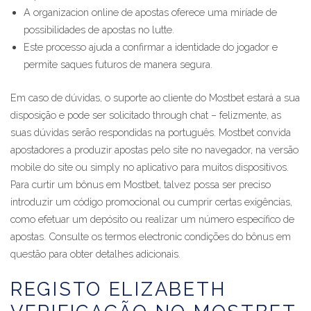
A organizacion online de apostas oferece uma miríade de
possibilidades de apostas no lutte.
Este processo ajuda a confirmar a identidade do jogador e
permite saques futuros de manera segura.
Em caso de dúvidas, o suporte ao cliente do Mostbet estará a sua
disposição e pode ser solicitado through chat – felizmente, as
suas dúvidas serão respondidas na português. Mostbet convida
apostadores a produzir apostas pelo site no navegador, na versão
mobile do site ou simply no aplicativo para muitos dispositivos.
Para curtir um bônus em Mostbet, talvez possa ser preciso
introduzir um código promocional ou cumprir certas exigências,
como efetuar um depósito ou realizar um número específico de
apostas. Consulte os termos electronic condições do bônus em
questão para obter detalhes adicionais.
REGISTO ELIZABETH