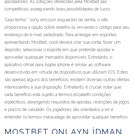
apostadores. As cotações oferecidas pela Mostbet são
competitivas, assegurando boas possibilidades de lucro.
Caso tenha” “sony ericsson esquecido da senha, o site
proporciona a opção sobre redefini-la, enviando o código para seu
endereço de e-mail cadastrado. Para arriesgar em esportes
apresentando Mostbet, você deverá criar sua conta, fazer um
depósito, selecionar o esporte em que pretende apostar e
aproveitar quaisquer mercados disponíveis. Entretanto, o
aplicativo oficial para Apple iphone é similar ao software
desenvolvido em virtude de dispositivos que utilizam IOS. Estes
são apenas alguns dos benefícios; existem diversas outras ofertas
interessantes à sua disposição. Entretanto, é crucial notar que
cada benefício está sujeito a termos elizabeth condições
específicos, abrangendo requisitos de apostas, restrições de jogos
e prazos de validade. Os jogadores são orientados a ler e
entender os termos maraudage de aproveitar qualquer benefício.
MOSTBET ONLAYN İDMAN