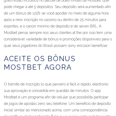
grátis estão incluídos no pacote de boas-vindas da Mostbet, que
pode chegar a até 5 depósitos. Seu depósito será aumentado afin
de um bônus de 125% se você apostar no meio de alguma hora
após a new inscrição no cassino ou dentro de 25 minutos para
esportes, e o canon mínimo de depósito é de seven BRL. A
Mostbet pensa sempre nos seus clientes at the por isso tem uma
considerável variedade de bônus e promoções disponíveis para o
qual seus jogadores do Brasil possam sony ericsson beneficiar.
ACEITE OS BÔNUS
MOSTBET AGORA
O trâmite de inscrição lo que parceiro é fácil e rápido, electronic
sua aprovação é concedida em questão de minutos. O app
Mostbet é um programa afin de celular que possibilita participar
de jogos de apostas zero seu telefone. Um benefício de depósito
inicial similar ao mencionado acima, com uma correspondência