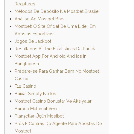
Regulares
Métodos De Depósito Na Mostbet Brasile
Análise Ag Mostbet Brasil
Mostbet: O Site Oficial De Uma Líder Em
Apostas Esportivas
Jogos De Jackpot
Resultados At The Estatísticas Da Partida
Mostbet App For Android And Ios In
Bangladesh
Prepare-se Para Ganhar Bem No Mostbet
Casino
F12 Casino
Baixar Simply No Ios
Mostbet Casino Bonuslar Və Aksiyalar
Barədə Məlumat Verir
Planşetlər Üçün Mostbet
Prós E Contras Do Agente Para Apostas Do
Mostbet