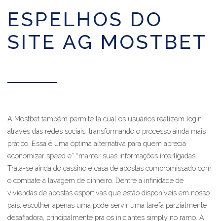
ESPELHOS DO
SITE AG MOSTBET
A Mostbet também permite la cual os usuários realizem login
através das redes sociais, transformando o processo ainda mais
prático. Essa é uma óptima alternativa para quem aprecia
economizar speed e” “manter suas informações interligadas.
Trata-se ainda do cassino e casa de apostas compromissado com
o combate à lavagem de dinheiro. Dentre a infinidade de
viviendas de apostas esportivas que estão disponíveis em nosso
país, escolher apenas uma pode servir uma tarefa parzialmente
desafiadora, principalmente pra os iniciantes simply no ramo. A