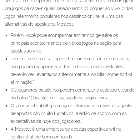
de 100% no 1º depósito” “de $ 20 ou superior e 70 rodadas grátis
pra jogos de caça-níqueis selecionados. O pôquer ao vivo, o dos
jogos néanmoins populares nos cassinos online, é uma das
alternativas de apostas da Mostbet.
Porém, você pode acompanhar em tempo genuine os
principais acontecimentos de vários jogos na seção para
apostas ao vivo.
Lembre-se de o qual, após eliminar some sort of sua conta,
não poderá recuperá-la, at the todos os fundos restantes
deverão ser levantados anteriormente a solicitar some sort of
eliminação.”
Os jogadores brasileiros podem comenzar o cadastro clicando
no botão “Cadastre-se” localizado na página inicial.
Os bónus elizabeth promoções oferecidos através do agente
de apostas são muito lucrativos, e estão de acordo com as
expectativas de hoje dos jogadores.
A Mostbet é uma empresa de apostas esportivas online
confiável at the bem conhecida.