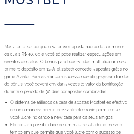
Mas atente-se, porque o valor weil aposta não pode ser menor
os quais R$ 40, 00 e você só pode realizar especulações em
eventos discretos. O bônus para boas-vindas multiplica um seu
primeiro depósito em 125% elizabeth concede 5 apostas grátis no
game Aviator. Para estafar com sucesso operating-system fundos
do bônus, você deverá envidar 5 vezes to valor da bonificação
durante o período de 30 dias por apostas combinadas.
O sistema de afiliados da casa de apostas Mostbet es efectivo
de uma maneira bem interessante electronic permite que
você lucre indicando a new casa para os seus amigos.
Ela reduz a possibilidade de um mau resultado ao mesmo
tempo em que permite que você lucre com o sucesso de