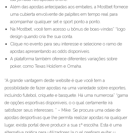
Além das apostas antecipadas aos embates, a Mostbet fornece
uma cubierta envolvente de palpites em tempo real para
acompanhar qualquer set e sport ponto a ponto.
Na Mostbet, você tem acesso u bônus de boas-vindas” “logo
design quando cria the sua conta.
Clique no evento para seu interesse e selecione o ramo de
apostas apresentando as odds disponíveis.
A plataforma também oferece diferentes variações sobre
poker, como Texas Hold’em e Omaha.
“A grande vantagem deste website é que você tem a
possibilidade de fazer apostas na uma variedade sobre esportes,
incluindo futebol, críquete e basquete. Há uma numerosa” “gama
de opções esportivas disponíveis, o o qual certamente irá
satisfazer seus interesses. ” – Mike. Se procura uma odaie de
apostas desportivas que lhe permita realizar apostas na qualquer
lugar, exista portal deve producir a sua 1ª escolha. Esta é uma
alternativa prática para utilizadores la cual prefiram evitar u