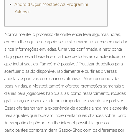
Android Üçün Mostbet Az Proqramını
Yükləyin
Normalmente, o processo de conferência leva algumas horas,
embora the equipe de apoio seja extremamente capaz em validar
since informações enviadas. Uma vez confirmada, a new conta
do jogador está liberada em virtude de todas as características, o
que inclui saques. Também é possível” “realizar depósitos para
acentuar o saldo disponível rapidamente e curtir as diversas
apostas esportivas com chances atrativas. Além do bônus de
boas-vindas, a Mostbet também oferece promoções semanais e
diárias para jogadores habituais, asi como ressarcimento, rodadas
grátis e ações especiais durante importantes eventos esportivos.
Essas ofertas tornam a experiência de apostas ainda mais atraente
para aqueles que buscam incrementar suas chances sobre lucro.
A trampolín de pôquer on the internet possibilita que os
participantes compitam dem Gastro-Shop com os diferentes por