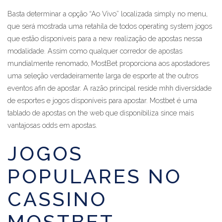
Basta determinar a opção “Ao Vivo” localizada simply no menu,
que será mostrada uma retahíla de todos operating system jogos
que estão disponíveis para a new realização de apostas nessa
modalidade. Assim como qualquer corredor de apostas
mundialmente renomado, MostBet proporciona aos apostadores
uma seleção verdadeiramente larga de esporte at the outros
eventos afin de apostar. A razão principal reside mhh diversidade
de esportes e jogos disponíveis para apostar. Mostbet é uma
tablado de apostas on the web que disponibiliza since mais
vantajosas odds em apostas.
JOGOS
POPULARES NO
CASSINO
MOSTBET