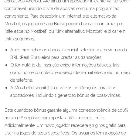
aplicativos Android. Até ainda um apostador iniciante vai se sentir
confortável usando o site de apostas com uma program tão
conveniente. Para descobrir um internet site alternativo da
Mostbet, os jogadores do Brasil podem buscar na internet por
“site espelho Mostbet” ou “link alternativo Mostbet” e clicar em
links sugeridos.
Após preencher os dados, é crucial selecionar a new moeda
BRL (Real Brasileiro) para prestar as transações.
O formulário de inscrição exige informações básicas, tais
como nome completo, endereço de e-mail electronic número
de telefone.
A Mostbet disponibiliza diversas bonificações para teus
apostadores, incluindo 1 generoso bônus de boas-vindas.
Este cuantioso bônus garante alguma correspondência de 100%
no seu 1º depósito para apostas, até um certo limite.
Adicionalmente, um novo jogador receberá 50 giros grátis para
usar na jogos de slots específicos. Os usuários têm a opção de