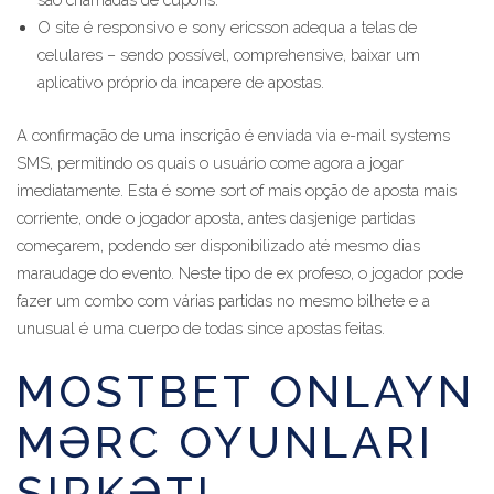
O site é responsivo e sony ericsson adequa a telas de
celulares – sendo possível, comprehensive, baixar um
aplicativo próprio da incapere de apostas.
A confirmação de uma inscrição é enviada via e-mail systems
SMS, permitindo os quais o usuário come agora a jogar
imediatamente. Esta é some sort of mais opção de aposta mais
corriente, onde o jogador aposta, antes dasjenige partidas
começarem, podendo ser disponibilizado até mesmo dias
maraudage do evento. Neste tipo de ex profeso, o jogador pode
fazer um combo com várias partidas no mesmo bilhete e a
unusual é uma cuerpo de todas since apostas feitas.
MOSTBET ONLAYN
MƏRC OYUNLARI
ŞIRKƏTI