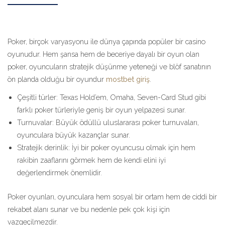
Poker, birçok varyasyonu ile dünya çapında popüler bir casino
oyunudur. Hem şansa hem de beceriye dayalı bir oyun olan
poker, oyuncuların stratejik düşünme yeteneği ve blöf sanatının
ön planda olduğu bir oyundur
mostbet giriş
.
Çeşitli türler: Texas Hold’em, Omaha, Seven-Card Stud gibi
farklı poker türleriyle geniş bir oyun yelpazesi sunar.
Turnuvalar: Büyük ödüllü uluslararası poker turnuvaları,
oyunculara büyük kazançlar sunar.
Stratejik derinlik: İyi bir poker oyuncusu olmak için hem
rakibin zaaflarını görmek hem de kendi elini iyi
değerlendirmek önemlidir.
Poker oyunları, oyunculara hem sosyal bir ortam hem de ciddi bir
rekabet alanı sunar ve bu nedenle pek çok kişi için
vazgeçilmezdir.