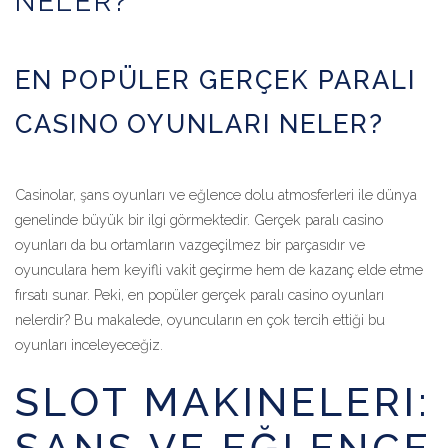
NELER?
EN POPÜLER GERÇEK PARALI
CASINO OYUNLARI NELER?
Casinolar, şans oyunları ve eğlence dolu atmosferleri ile dünya
genelinde büyük bir ilgi görmektedir. Gerçek paralı casino
oyunları da bu ortamların vazgeçilmez bir parçasıdır ve
oyunculara hem keyifli vakit geçirme hem de kazanç elde etme
fırsatı sunar. Peki, en popüler gerçek paralı casino oyunları
nelerdir? Bu makalede, oyuncuların en çok tercih ettiği bu
oyunları inceleyeceğiz.
SLOT MAKINELERI:
ŞANS VE EĞLENCE