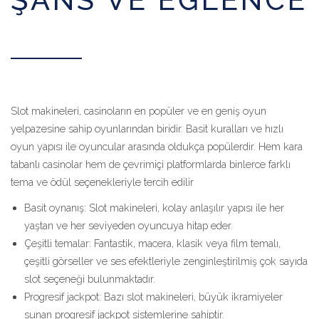
Slot makineleri, casinoların en popüler ve en geniş oyun
yelpazesine sahip oyunlarından biridir. Basit kuralları ve hızlı
oyun yapısı ile oyuncular arasında oldukça popülerdir. Hem kara
tabanlı casinolar hem de çevrimiçi platformlarda binlerce farklı
tema ve ödül seçenekleriyle tercih edilir
Basit oynanış: Slot makineleri, kolay anlaşılır yapısı ile her
yaştan ve her seviyeden oyuncuya hitap eder.
Çeşitli temalar: Fantastik, macera, klasik veya film temalı,
çeşitli görseller ve ses efektleriyle zenginleştirilmiş çok sayıda
slot seçeneği bulunmaktadır.
Progresif jackpot: Bazı slot makineleri, büyük ikramiyeler
sunan progresif jackpot sistemlerine sahiptir.