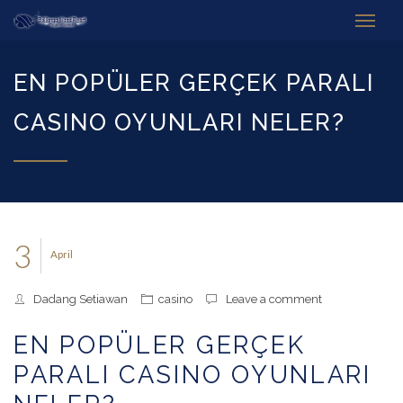
EN POPÜLER GERÇEK PARALI
CASINO OYUNLARI NELER?
3
April
Dadang Setiawan
casino
Leave a comment
EN POPÜLER GERÇEK
PARALI CASINO OYUNLARI