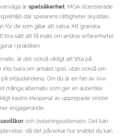
 överväga är
spelsäkerhet
. MGA-licensierade
 spelmiljö där spelarens rättigheter skyddas,
n för de som gillar att satsa. Att granska
tt bra sätt att få insikt om andras erfarenheter
gerar i praktiken.
nativ, är det också viktigt att titta på
ar inte bara om antalet spel, utan också om
en på erbjudandena. Om du är en fan av
live
et många alternativ som ger en autentisk
erkligt kasino inkoperat av upprepade vinster
mer engagerande.
usvillkor
och
betalningsalternativ
. Det kan
pplevelse, då det påverkar hur snabbt du kan