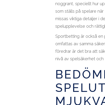
noggrant, speciellt hur 
som ställs på spelare nä
missas viktiga detaljer i d
spelupplevelse och rättig
Sportbetting är också en 
omfattas av samma säkerh
föredrar är det bra att sä
nivå av spelsäkerhet och 
BEDÖM
SPELU
MJUKV