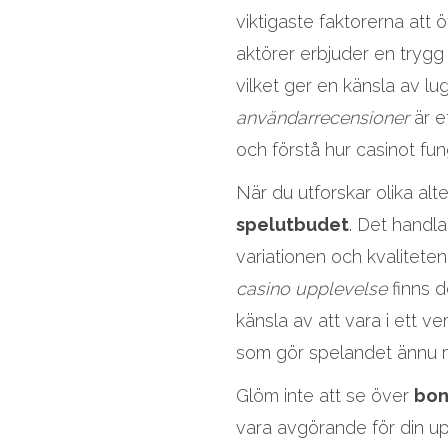
viktigaste faktorerna att
aktörer erbjuder en trygg
vilket ger en känsla av lug
användarrecensioner
är e
och förstå hur casinot fun
När du utforskar olika alter
spelutbudet
. Det handl
variationen och kvalitet
casino upplevelse
finns d
känsla av att vara i ett v
som gör spelandet ännu 
Glöm inte att se över
bon
vara avgörande för din u