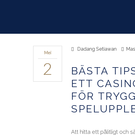
Dadang Setiawan
Mas
Mei
2
BÄSTA TIP
ETT CASIN
FÖR TRYG
SPELUPPL
Att hitta ett pålitligt och