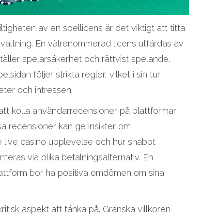
ltigheten av en spellicens är det viktigt att titta
valtning. En välrenommerad licens utfärdas av
ller spelarsäkerhet och rättvist spelande.
sidan följer strikta regler, vilket i sin tur
eter och intressen.
 att kolla användarrecensioner på plattformar
sa recensioner kan ge insikter om
e live casino upplevelse och hur snabbt
nteras via olika betalningsalternativ. En
plattform bör ha positiva omdömen om sina
ritisk aspekt att tänka på. Granska villkoren