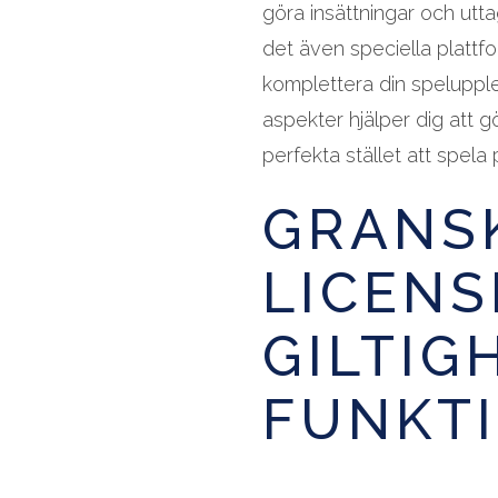
göra insättningar och utt
det även speciella plattfo
komplettera din spelupplev
aspekter hjälper dig att g
perfekta stället att spela 
GRANS
LICEN
GILTIG
FUNKT