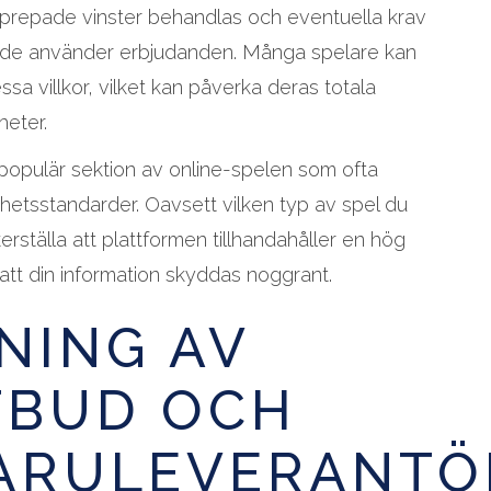
upprepade vinster behandlas och eventuella krav
r de använder erbjudanden. Många spelare kan
essa villkor, vilket kan påverka deras totala
heter.
populär sektion av online-spelen som ofta
etsstandarder. Oavsett vilken typ av spel du
kerställa att plattformen tillhandahåller en hög
att din information skyddas noggrant.
NING AV
TBUD OCH
ARULEVERANTÖ