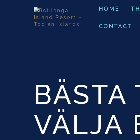
HOME
TH
CONTACT
BÄSTA 
VÄLJA 