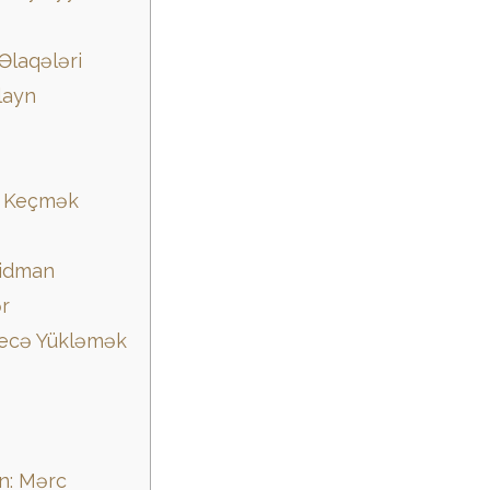
Əlaqələri
layn
n Keçmək
-idman
ər
Necə Yükləmək
n: Mərc