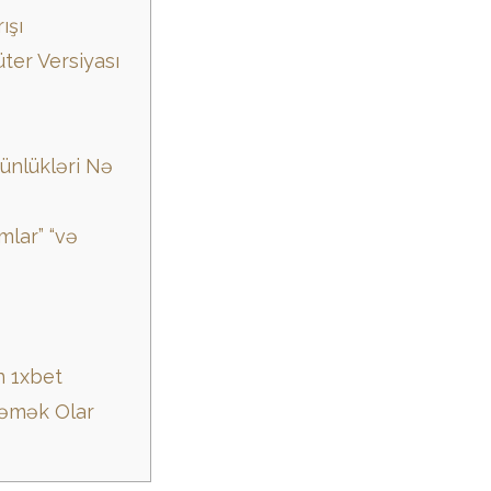
ışı
ter Versiyası
ünlükləri Nə
mlar” “və
n 1xbet
ləmək Olar