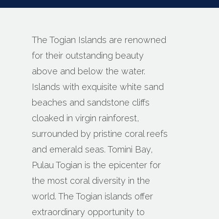
The Togian Islands are renowned
for their outstanding beauty
above and below the water.
Islands with exquisite white sand
beaches and sandstone cliffs
cloaked in virgin rainforest,
surrounded by pristine coral reefs
and emerald seas. Tomini Bay,
Pulau Togian is the epicenter for
the most coral diversity in the
world. The Togian islands offer
extraordinary opportunity to