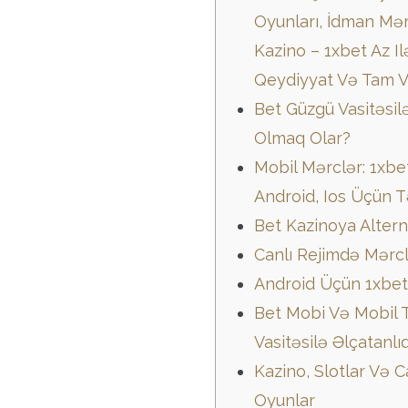
Oyunları, İdman Mər
Kazino – 1xbet Az I
Qeydiyyat Və Tam V
Bet Güzgü Vasitəsil
Olmaq Olar?
Mobil Mərclər: 1xb
Android, Ios Üçün T
Bet Kazinoya Altern
Canlı Rejimdə Mərc
Android Üçün 1xbet
Bet Mobi Və Mobil 
Vasitəsilə Əlçatanlı
Kazino, Slotlar Və Ca
Oyunlar