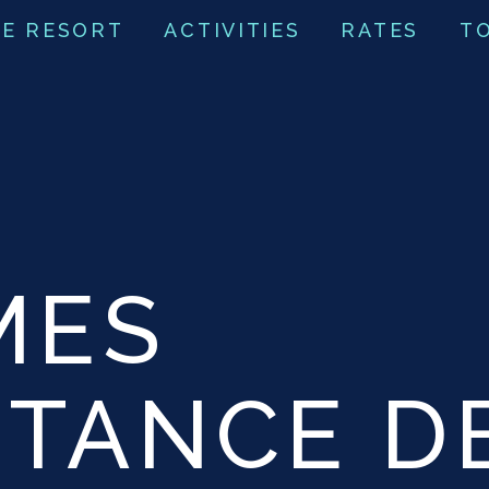
E RESORT
ACTIVITIES
RATES
T
MES
STANCE D