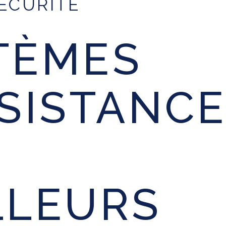
ÉCURITÉ
TÈMES
SSISTANC
LLEURS