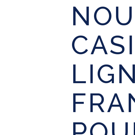
NOU
CAS
LIG
FRA
POU