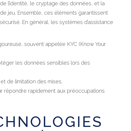
de l’identité, le cryptage des données, et la
s de jeu. Ensemble, ces éléments garantissent
écurisé. En général, les systèmes d’assistance
é rigoureuse, souvent appelée KYC (Know Your
téger les données sensibles lors des
 et de limitation des mises.
our répondre rapidement aux préoccupations
CHNOLOGIES