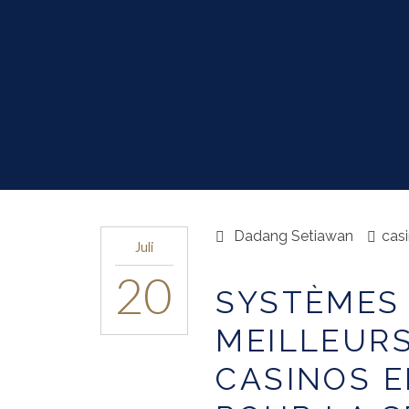
Dadang Setiawan
casi
Juli
20
SYSTÈMES 
MEILLEUR
CASINOS E