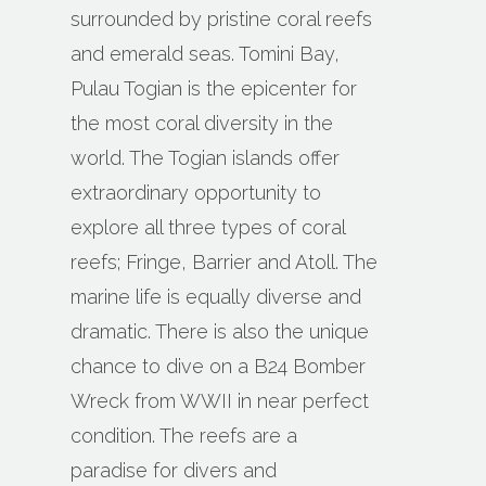
surrounded by pristine coral reefs
and emerald seas. Tomini Bay,
Pulau Togian is the epicenter for
the most coral diversity in the
world. The Togian islands offer
E
extraordinary opportunity to
explore all three types of coral
reefs; Fringe, Barrier and Atoll. The
marine life is equally diverse and
dramatic. There is also the unique
chance to dive on a B24 Bomber
Wreck from WWII in near perfect
condition. The reefs are a
paradise for divers and