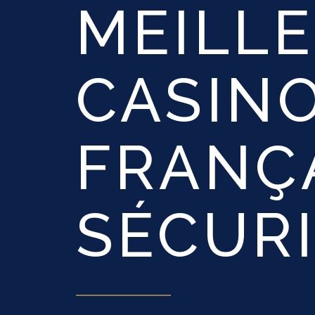
MEILL
CASINO
FRANÇ
SÉCUR