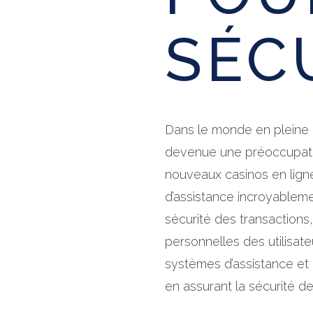
SÉC
Dans le monde en pleine e
devenue une préoccupatio
nouveaux casinos en lign
d’assistance incroyableme
sécurité des transaction
personnelles des utilisate
systèmes d’assistance et 
en assurant la sécurité de