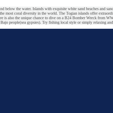
d below the water. Islands with exquisite white sand beaches and sandsto
he most coral diversity in the world. The Togian islands offer extraordin
here is also the unique chance to dive on a B24 Bomber Wreck from WWII 
al Bajo people(sea gypsies). Try fishing local style or simply relaxing a