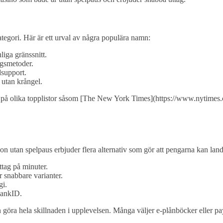
ategori. Här är ett urval av några populära namn:
iga gränssnitt.
ngsmetoder.
dsupport.
 utan krångel.
på olika topplistor såsom [The New York Times](https://www.nytimes.c
n utan spelpaus erbjuder flera alternativ som gör att pengarna kan land
ttag på minuter.
 snabbare varianter.
gi.
 bankID.
an göra hela skillnaden i upplevelsen. Många väljer e-plånböcker eller 