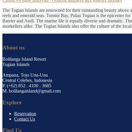
Casino en ligne nouveau : Options adaptées aux joueurs mobiles
The Togian Islands are renowned for their outstanding beauty above an
reefs and emerald seas. Tomini Bay, Pulau Togian is the epicenter for t
Barrier and Atoll. The marine life is equally diverse and dramatic. T
snorkellers alike. The Togian Islands also offer the culture of the loc
About us
Bolilanga Island Resort
Togian Islands
Ampana, Tojo Una-Una
Central Celebes, Indonesia
P. (+62) 852 . 4100 . 3685
M. bolilangaisland@gmail.com
Explore
Reservation
Contact Us
Find Us