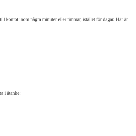
ll kontot inom några minuter eller timmar, istället för dagar. Här är
ha i åtanke: