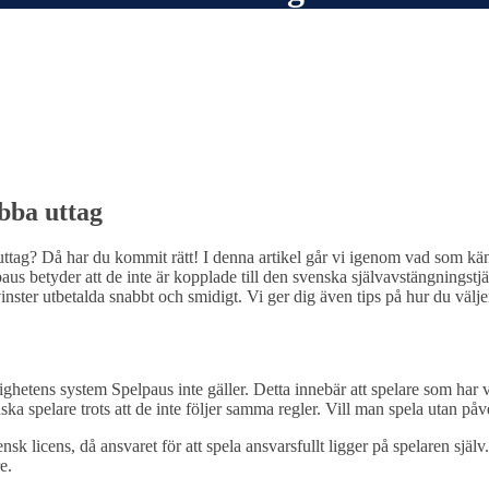
bba uttag
 uttag? Då har du kommit rätt! I denna artikel går vi igenom vad som k
aus betyder att de inte är kopplade till den svenska självavstängningstjä
nster utbetalda snabbt och smidigt. Vi ger dig även tips på hur du väljer 
etens system Spelpaus inte gäller. Detta innebär att spelare som har val
nska spelare trots att de inte följer samma regler. Vill man spela utan påv
ensk licens, då ansvaret för att spela ansvarsfullt ligger på spelaren sj
e.