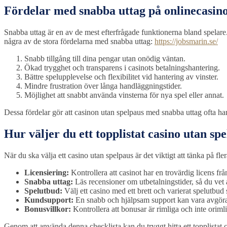
Fördelar med snabba uttag på onlinecasin
Snabba uttag är en av de mest efterfrågade funktionerna bland spelare. 
några av de stora fördelarna med snabba uttag:
https://jobsmarin.se/
Snabb tillgång till dina pengar utan onödig väntan.
Ökad trygghet och transparens i casinots betalningshantering.
Bättre spelupplevelse och flexibilitet vid hantering av vinster.
Mindre frustration över långa handläggningstider.
Möjlighet att snabbt använda vinsterna för nya spel eller annat.
Dessa fördelar gör att casinon utan spelpaus med snabba uttag ofta ha
Hur väljer du ett topplistat casino utan sp
När du ska välja ett casino utan spelpaus är det viktigt att tänka på fler
Licensiering:
Kontrollera att casinot har en trovärdig licens frå
Snabba uttag:
Läs recensioner om utbetalningstider, så du vet
Spelutbud:
Välj ett casino med ett brett och varierat spelutbud 
Kundsupport:
En snabb och hjälpsam support kan vara avgör
Bonusvillkor:
Kontrollera att bonusar är rimliga och inte orimlig
Genom att använda denna checklista kan du tryggt hitta ett topplistat