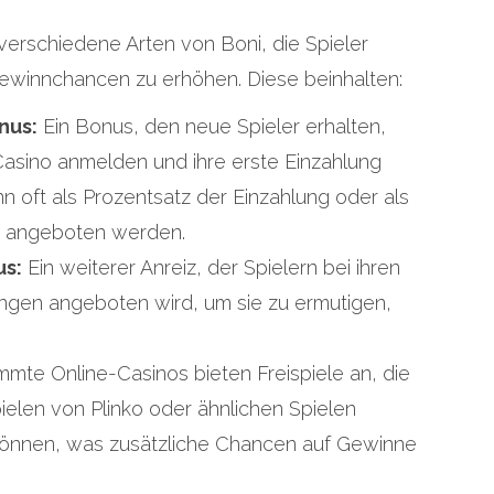
verschiedene Arten von Boni, die Spieler
ewinnchancen zu erhöhen. Diese beinhalten:
nus:
Ein Bonus, den neue Spieler erhalten,
Casino anmelden und ihre erste Einzahlung
nn oft als Prozentsatz der Einzahlung oder als
g angeboten werden.
us:
Ein weiterer Anreiz, der Spielern bei ihren
ngen angeboten wird, um sie zu ermutigen,
mte Online-Casinos bieten Freispiele an, die
pielen von Plinko oder ähnlichen Spielen
önnen, was zusätzliche Chancen auf Gewinne