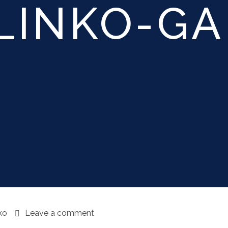
PLINKO-G
ko
Leave a comment