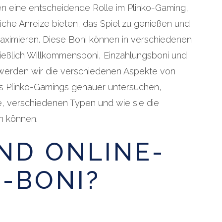
en eine entscheidende Rolle im Plinko-Gaming,
liche Anreize bieten, das Spiel zu genießen und
ximieren. Diese Boni können in verschiedenen
ließlich Willkommensboni, Einzahlungsboni und
 werden wir die verschiedenen Aspekte von
es Plinko-Gamings genauer untersuchen,
ile, verschiedenen Typen und wie sie die
n können.
ND ONLINE-
-BONI?