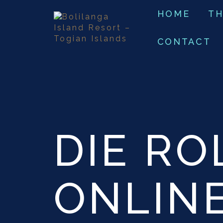
HOME
TH
CONTACT
DIE RO
ONLIN