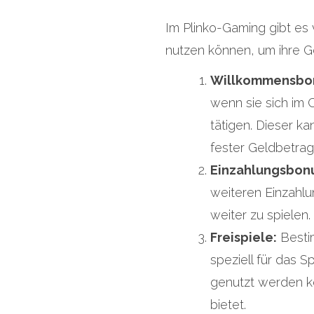
Im Plinko-Gaming gibt es 
nutzen können, um ihre G
Willkommensbo
wenn sie sich im 
tätigen. Dieser ka
fester Geldbetra
Einzahlungsbon
weiteren Einzahlu
weiter zu spielen.
Freispiele:
Bestim
speziell für das S
genutzt werden k
bietet.