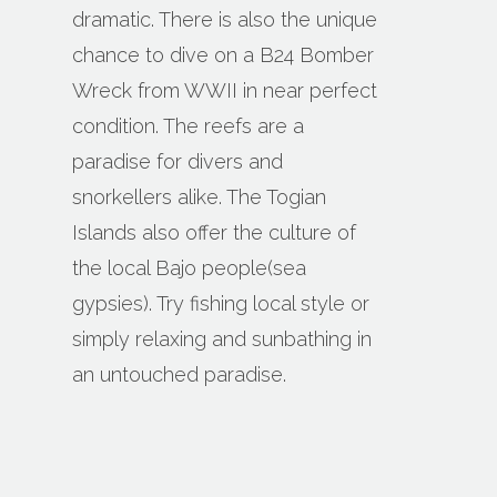
dramatic. There is also the unique
chance to dive on a B24 Bomber
Wreck from WWII in near perfect
condition. The reefs are a
paradise for divers and
snorkellers alike. The Togian
Islands also offer the culture of
the local Bajo people(sea
gypsies). Try fishing local style or
simply relaxing and sunbathing in
an untouched paradise.