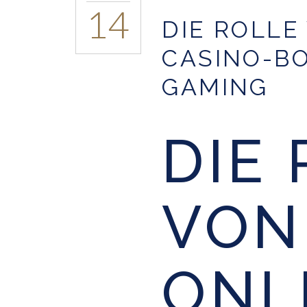
14
DIE ROLLE
CASINO-BO
GAMING
DIE
VON
ONL