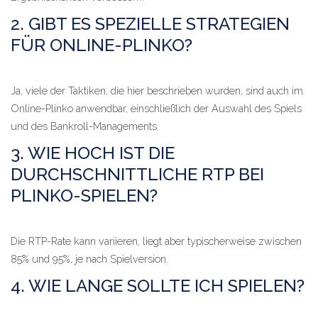
2. GIBT ES SPEZIELLE STRATEGIEN
FÜR ONLINE-PLINKO?
Ja, viele der Taktiken, die hier beschrieben wurden, sind auch im
Online-Plinko anwendbar, einschließlich der Auswahl des Spiels
und des Bankroll-Managements.
3. WIE HOCH IST DIE
DURCHSCHNITTLICHE RTP BEI
PLINKO-SPIELEN?
Die RTP-Rate kann variieren, liegt aber typischerweise zwischen
85% und 95%, je nach Spielversion.
4. WIE LANGE SOLLTE ICH SPIELEN?