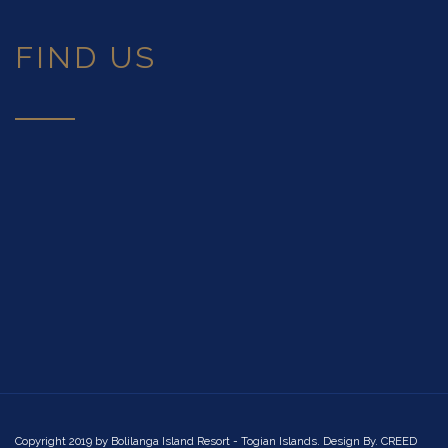
FIND US
Copyright 2019 by
Bolilanga Island Resort - Togian Islands
. Design By. CREED