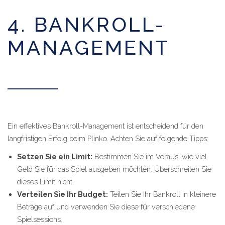
4. BANKROLL-
MANAGEMENT
Ein effektives Bankroll-Management ist entscheidend für den
langfristigen Erfolg beim Plinko. Achten Sie auf folgende Tipps:
Setzen Sie ein Limit:
Bestimmen Sie im Voraus, wie viel
Geld Sie für das Spiel ausgeben möchten. Überschreiten Sie
dieses Limit nicht.
Verteilen Sie Ihr Budget:
Teilen Sie Ihr Bankroll in kleinere
Beträge auf und verwenden Sie diese für verschiedene
Spielsessions.