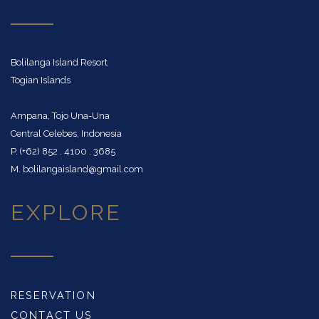
Bolilanga Island Resort
Togian Islands
Ampana, Tojo Una-Una
Central Celebes, Indonesia
P. (+62) 852 . 4100 . 3685
M. bolilangaisland@gmail.com
EXPLORE
RESERVATION
CONTACT US