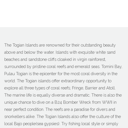
The Togian Islands are renowned for their outstanding beauty
above and below the water. Islands with exquisite white sand
beaches and sandstone cliffs cloaked in virgin rainforest,
surrounded by pristine coral reefs and emerald seas. Tomini Bay,
Pulau Togian is the epicenter for the most coral diversity in the
world. The Togian islands offer extraordinary opportunity to
explore all three types of coral reefs; Fringe, Barrier and Atoll.
The marine life is equally diverse and dramatic. There is also the
unique chance to dive on a B24 Bomber Wreck from WWII in
near perfect condition. The reefs are a paradise for divers and
snorkellers alike. The Togian Islands also offer the culture of the
local Bajo people(sea gypsies). Try fishing local style or simply