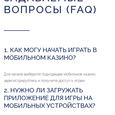
ВОПРОСЫ (FAQ)
1. КАК МОГУ НАЧАТЬ ИГРАТЬ В
МОБИЛЬНОМ КАЗИНО?
Для начала выберите подходящее мобильное казино,
зарегистрируйтесь и получите доступ к играм.
2. НУЖНО ЛИ ЗАГРУЖАТЬ
ПРИЛОЖЕНИЕ ДЛЯ ИГРЫ НА
МОБИЛЬНЫХ УСТРОЙСТВАХ?