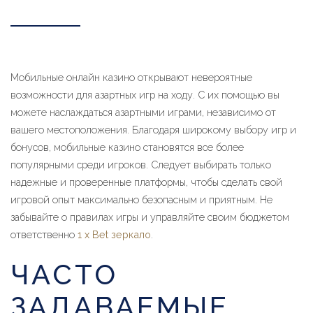
Мобильные онлайн казино открывают невероятные
возможности для азартных игр на ходу. С их помощью вы
можете наслаждаться азартными играми, независимо от
вашего местоположения. Благодаря широкому выбору игр и
бонусов, мобильные казино становятся все более
популярными среди игроков. Следует выбирать только
надежные и проверенные платформы, чтобы сделать свой
игровой опыт максимально безопасным и приятным. Не
забывайте о правилах игры и управляйте своим бюджетом
ответственно
1 x Bet зеркало
.
ЧАСТО
ЗАДАВАЕМЫЕ