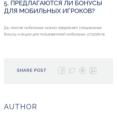
5. ПРЕДЛАГАЮТСЯ ЛИ БОНУСЫ
ДЛЯ МОБИЛЬНЫХ ИГРОКОВ?
Да, многие мобильные казино предлагают специальные
бонусы и акции для пользователей мобильных устройств.
SHARE POST
AUTHOR