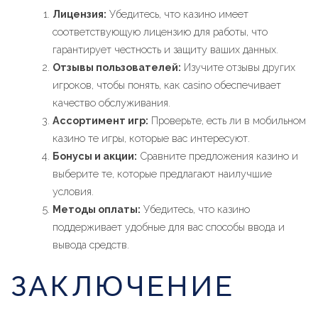
Лицензия:
Убедитесь, что казино имеет
соответствующую лицензию для работы, что
гарантирует честность и защиту ваших данных.
Отзывы пользователей:
Изучите отзывы других
игроков, чтобы понять, как casino обеспечивает
качество обслуживания.
Ассортимент игр:
Проверьте, есть ли в мобильном
казино те игры, которые вас интересуют.
Бонусы и акции:
Сравните предложения казино и
выберите те, которые предлагают наилучшие
условия.
Методы оплаты:
Убедитесь, что казино
поддерживает удобные для вас способы ввода и
вывода средств.
ЗАКЛЮЧЕНИЕ