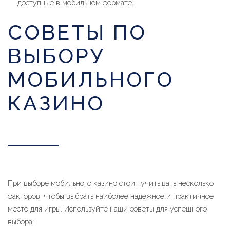
доступные в мобильном формате.
СОВЕТЫ ПО
ВЫБОРУ
МОБИЛЬНОГО
КАЗИНО
При выборе мобильного казино стоит учитывать несколько
факторов, чтобы выбрать наиболее надежное и практичное
место для игры. Используйте наши советы для успешного
выбора: