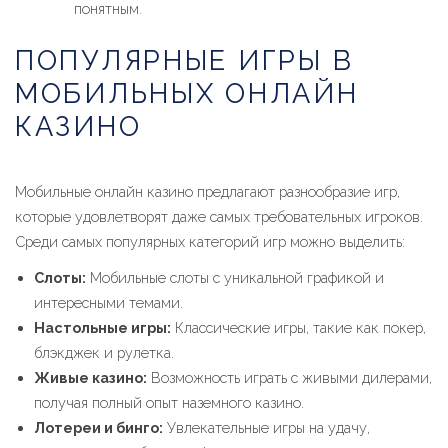
понятным.
ПОПУЛЯРНЫЕ ИГРЫ В
МОБИЛЬНЫХ ОНЛАЙН
КАЗИНО
Мобильные онлайн казино предлагают разнообразие игр,
которые удовлетворят даже самых требовательных игроков.
Среди самых популярных категорий игр можно выделить:
Слоты:
Мобильные слоты с уникальной графикой и
интересными темами.
Настольные игры:
Классические игры, такие как покер,
блэкджек и рулетка.
Живые казино:
Возможность играть с живыми дилерами,
получая полный опыт наземного казино.
Лотереи и бинго:
Увлекательные игры на удачу,