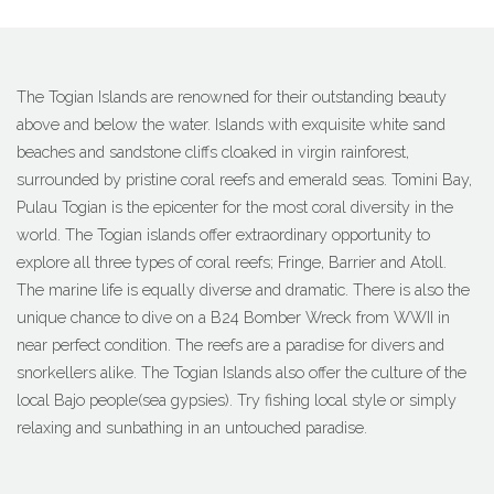
The Togian Islands are renowned for their outstanding beauty
above and below the water. Islands with exquisite white sand
beaches and sandstone cliffs cloaked in virgin rainforest,
surrounded by pristine coral reefs and emerald seas. Tomini Bay,
Pulau Togian is the epicenter for the most coral diversity in the
world. The Togian islands offer extraordinary opportunity to
explore all three types of coral reefs; Fringe, Barrier and Atoll.
The marine life is equally diverse and dramatic. There is also the
unique chance to dive on a B24 Bomber Wreck from WWII in
near perfect condition. The reefs are a paradise for divers and
snorkellers alike. The Togian Islands also offer the culture of the
local Bajo people(sea gypsies). Try fishing local style or simply
relaxing and sunbathing in an untouched paradise.