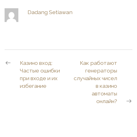
Dadang Setiawan
Казино вход:
Как работают
Частые ошибки
генераторы
при входе и их
случайных чисел
избегание
в казино
автоматы
онлайн?