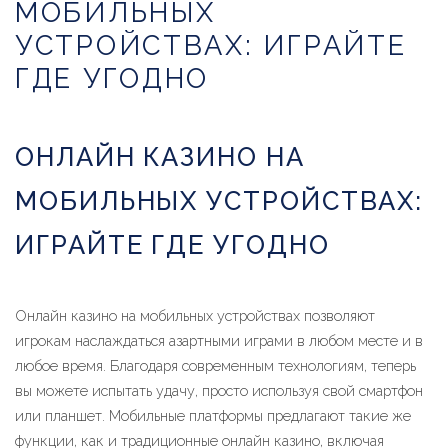
МОБИЛЬНЫХ
УСТРОЙСТВАХ: ИГРАЙТЕ
ГДЕ УГОДНО
ОНЛАЙН КАЗИНО НА
МОБИЛЬНЫХ УСТРОЙСТВАХ:
ИГРАЙТЕ ГДЕ УГОДНО
Онлайн казино на мобильных устройствах позволяют
игрокам наслаждаться азартными играми в любом месте и в
любое время. Благодаря современным технологиям, теперь
вы можете испытать удачу, просто используя свой смартфон
или планшет. Мобильные платформы предлагают такие же
функции, как и традиционные онлайн казино, включая