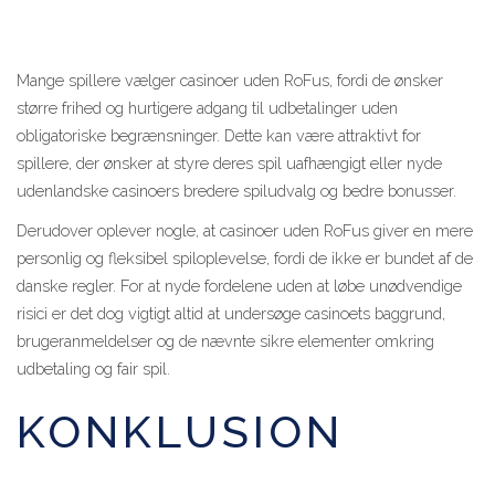
Mange spillere vælger casinoer uden RoFus, fordi de ønsker
større frihed og hurtigere adgang til udbetalinger uden
obligatoriske begrænsninger. Dette kan være attraktivt for
spillere, der ønsker at styre deres spil uafhængigt eller nyde
udenlandske casinoers bredere spiludvalg og bedre bonusser.
Derudover oplever nogle, at casinoer uden RoFus giver en mere
personlig og fleksibel spiloplevelse, fordi de ikke er bundet af de
danske regler. For at nyde fordelene uden at løbe unødvendige
risici er det dog vigtigt altid at undersøge casinoets baggrund,
brugeranmeldelser og de nævnte sikre elementer omkring
udbetaling og fair spil.
KONKLUSION