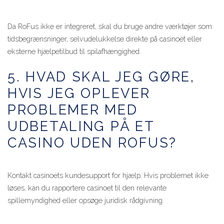
Da RoFus ikke er integreret, skal du bruge andre værktøjer som
tidsbegrænsninger, selvudelukkelse direkte på casinoet eller
eksterne hjælpetilbud til spilafhængighed.
5. HVAD SKAL JEG GØRE,
HVIS JEG OPLEVER
PROBLEMER MED
UDBETALING PÅ ET
CASINO UDEN ROFUS?
Kontakt casinoets kundesupport for hjælp. Hvis problemet ikke
løses, kan du rapportere casinoet til den relevante
spillemyndighed eller opsøge juridisk rådgivning.