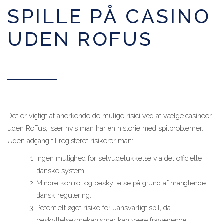
SPILLE PÅ CASINO
UDEN ROFUS
Det er vigtigt at anerkende de mulige risici ved at vælge casinoer
uden RoFus, især hvis man har en historie med spilproblemer.
Uden adgang til registeret risikerer man:
Ingen mulighed for selvudelukkelse via det officielle
danske system.
Mindre kontrol og beskyttelse på grund af manglende
dansk regulering.
Potentielt øget risiko for uansvarligt spil, da
beskyttelsesmekanismer kan være fraværende.