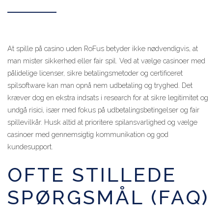
At spille på casino uden RoFus betyder ikke nødvendigvis, at
man mister sikkerhed eller fair spil. Ved at vælge casinoer med
pålidelige licenser, sikre betalingsmetoder og certificeret
spilsoftware kan man opnå nem udbetaling og tryghed. Det
kræver dog en ekstra indsats i research for at sikre legitimitet og
undgå risici, især med fokus på udbetalingsbetingelser og fair
spillevilkår. Husk altid at prioritere spilansvarlighed og vælge
casinoer med gennemsigtig kommunikation og god
kundesupport.
OFTE STILLEDE
SPØRGSMÅL (FAQ)