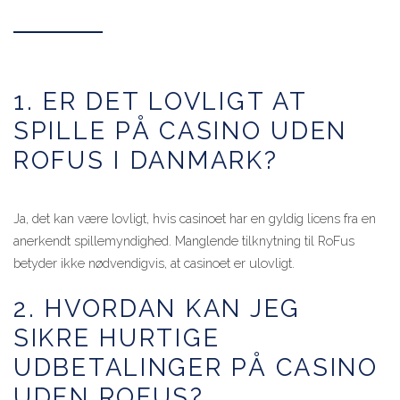
1. ER DET LOVLIGT AT
SPILLE PÅ CASINO UDEN
ROFUS I DANMARK?
Ja, det kan være lovligt, hvis casinoet har en gyldig licens fra en
anerkendt spillemyndighed. Manglende tilknytning til RoFus
betyder ikke nødvendigvis, at casinoet er ulovligt.
2. HVORDAN KAN JEG
SIKRE HURTIGE
UDBETALINGER PÅ CASINO
UDEN ROFUS?