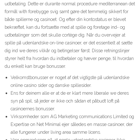
udbetaling. Dette er durante normal procedure mediterranean det
formål with forebygge svig samt gøre det temmelig sikkert for
både spillerne og casinoet. Og efter din kontostatus er blevet
bekræftet, kan du fortsætte med at spille og foretage ind- og
udbetalinger som det skulle cortège dig. Når du overvejer at
spille på udenlandske on-line casinoer, er det essentielt at sætte
dig ind we deres vilkår og betingelser først. Disse retningslinjer
styrer helt fra hvordan du indbetaler og hæver penge, til hvordan
du enkelt kan bruge bonusser.
Velkomstbonusser er noget af det vigtigste på udenlandske
online casino sider og danske spillesider.
Ens for deinem alle er at de er klart mere liberale we deres
syn på spil, så jeder er ikke och sådan et påbudt loft på
casinoernes bonusser.
Virksomheder som AG Marketing communications Limited og
Expertise on Net Minimal ejer således en masse casinoer, der
alle fungerer under living area samme licens.
Vær opmærksom på, at nogle udenlandske casinoer ikke