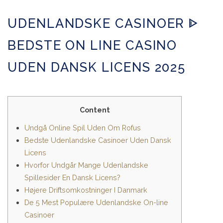
UDENLANDSKE CASINOER ᐈ
BEDSTE ON LINE CASINO
UDEN DANSK LICENS 2025
Content
Undgå Online Spil Uden Om Rofus
Bedste Udenlandske Casinoer Uden Dansk
Licens
Hvorfor Undgår Mange Udenlandske
Spillesider En Dansk Licens?
Højere Driftsomkostninger I Danmark
De 5 Mest Populære Udenlandske On-line
Casinoer