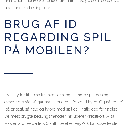
until Udenlandske Spillesider, din ultimative guide til de bedste
udenlandske bettingsider!
BRUG AF ID
REGARDING SPIL
PÅ MOBILEN?
Hvis i lytter til noise kritiske sans, og til andre spilleres og
eksperters råd, så går man aldrig helt forkert i byen. Og når dette”
“så er sagt, så held og lykke med spillet – rigtig god fornøjelse..
De mest brugte betalingsmetoder inkluderer kreditkort (Visa,
Mastercard), e-wallets (Skrill, Neteller, PayPal), bankoverførsler