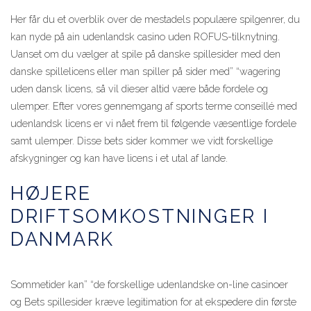
Her får du et overblik over de mestadels populære spilgenrer, du
kan nyde på ain udenlandsk casino uden ROFUS-tilknytning.
Uanset om du vælger at spile på danske spillesider med den
danske spillelicens eller man spiller på sider med” “wagering
uden dansk licens, så vil dieser altid være både fordele og
ulemper. Efter vores gennemgang af sports terme conseillé med
udenlandsk licens er vi nået frem til følgende væsentlige fordele
samt ulemper. Disse bets sider kommer we vidt forskellige
afskygninger og kan have licens i et utal af lande.
HØJERE
DRIFTSOMKOSTNINGER I
DANMARK
Sommetider kan” “de forskellige udenlandske on-line casinoer
og Bets spillesider kræve legitimation for at ekspedere din første