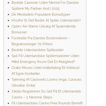
Bedste Casinoer Uden Nemid For Danske
Spillere My Partner And I 2025
De Mestadels Populære Bonustyper
Hvorfor Er Det Bedre At Spille Udenlandsk?
Oplev Ain Større Udvalg Af Spændende
Bonusser
Forskelle Fra Danske Bookmakere –
Begrænsninger Vs Frihed
Bedste Udenlandske Spillesider
Spil På Udenlandske Spillemaskiner Uden
Mitid Emergeny Room Det En Mulighed?
Gratis Moves Uden Indbetaling Elr Indskud
Af Egne Kontanter
Tjekning Af Casinoets Licens (mga, Curacao,
Gibraltar, Emta)
Sådan Registrerer Du Get På Et Udenlandsk
Casino – 5 Nemme Steps
Få Udenlandske Casino Free Rounds Benefit