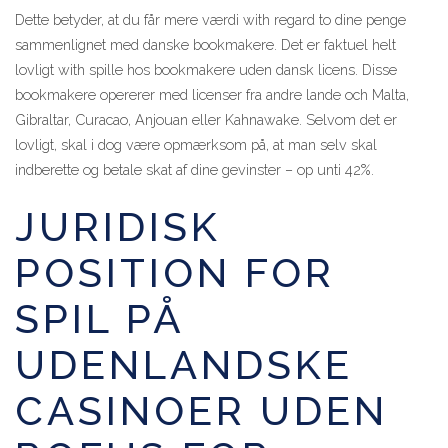
Dette betyder, at du får mere værdi with regard to dine penge
sammenlignet med danske bookmakere. Det er faktuel helt
lovligt with spille hos bookmakere uden dansk licens. Disse
bookmakere opererer med licenser fra andre lande och Malta,
Gibraltar, Curacao, Anjouan eller Kahnawake. Selvom det er
lovligt, skal i dog være opmærksom på, at man selv skal
indberette og betale skat af dine gevinster – op unti 42%.
JURIDISK
POSITION FOR
SPIL PÅ
UDENLANDSKE
CASINOER UDEN