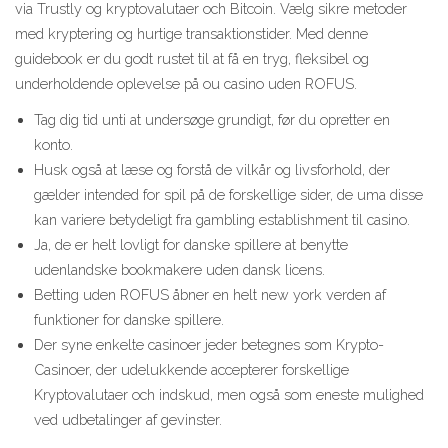
via Trustly og kryptovalutaer och Bitcoin. Vælg sikre metoder
med kryptering og hurtige transaktionstider. Med denne
guidebook er du godt rustet til at få en tryg, fleksibel og
underholdende oplevelse på ou casino uden ROFUS.
Tag dig tid unti at undersøge grundigt, før du opretter en
konto.
Husk også at læse og forstå de vilkår og livsforhold, der
gælder intended for spil på de forskellige sider, de uma disse
kan variere betydeligt fra gambling establishment til casino.
Ja, de er helt lovligt for danske spillere at benytte
udenlandske bookmakere uden dansk licens.
Betting uden ROFUS åbner en helt new york verden af
funktioner for danske spillere.
Der syne enkelte casinoer jeder betegnes som Krypto-
Casinoer, der udelukkende accepterer forskellige
Kryptovalutaer och indskud, men også som eneste mulighed
ved udbetalinger af gevinster.