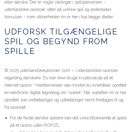
eller danske. Der er nogle växlingar i spiloplevelsen –
udenlandske casinoer sitter på unikke spil og anderledes
bonusser – men sikkerheden im or her i top begge steder.
UDFORSK TILGÆNGELIGE
SPIL OG BEGYND FROM
SPILLE
© 2025 udenlandskecasinoer. com — Udenlandske casinoer
regarding danskere. Du kan ikke bruge kryptovaluta på et
internet casino” “mediterranean sea mindre du innehåller oprettet
en electronic digital tegnebog, en “wallet”. Når wallet’en im or her
oprettet, kan indbetalinger og udbetalinger nemt foretages til og
fra casinoet.
For de fleste danske spillere kan det virke tillokkende at spille
på et casino uden ROFUS.