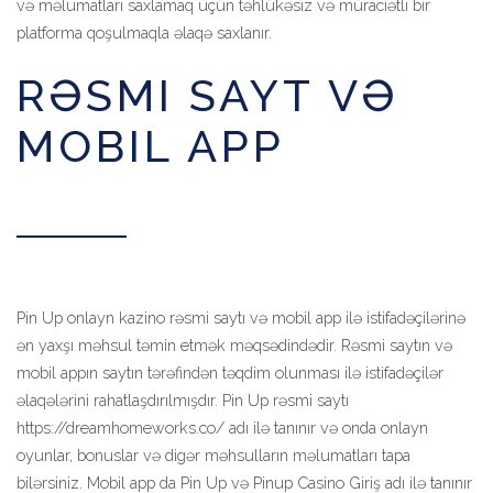
və məlumatları saxlamaq üçün təhlükəsiz və müraciətli bir
platforma qoşulmaqla əlaqə saxlanır.
RƏSMI SAYT VƏ
MOBIL APP
Pin Up onlayn kazino rəsmi saytı və mobil app ilə istifadəçilərinə
ən yaxşı məhsul təmin etmək məqsədindədir. Rəsmi saytın və
mobil appın saytın tərəfindən təqdim olunması ilə istifadəçilər
əlaqələrini rahatlaşdırılmışdır. Pin Up rəsmi saytı
https://dreamhomeworks.co/ adı ilə tanınır və onda onlayn
oyunlar, bonuslar və digər məhsulların məlumatları tapa
bilərsiniz. Mobil app da Pin Up və Pinup Casino Giriş adı ilə tanınır