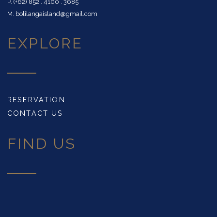
P. (+62) 852 . 4100 . 3685
M. bolilangaisland@gmail.com
EXPLORE
RESERVATION
CONTACT US
FIND US