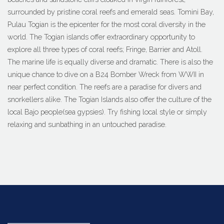
surrounded by pristine coral reefs and emerald seas. Tomini Bay,
Pulau Togian is the epicenter for the most coral diversity in the
world. The Togian islands offer extraordinary opportunity to
explore all three types of coral reefs; Fringe, Barrier and Atoll.
The marine life is equally diverse and dramatic. There is also the
unique chance to dive on a B24 Bomber Wreck from WWII in
near perfect condition. The reefs are a paradise for divers and
snorkellers alike. The Togian Islands also offer the culture of the
local Bajo people(sea gypsies). Try fishing local style or simply
relaxing and sunbathing in an untouched paradise.