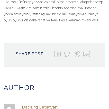
kərkmək üçün qeydiyyat və daxil olma prosesini əlaqədar basqa
və təhlükəsiz kimi təmin edir. Hesabınızda olan məlumatları
yadda saxlayaraq, istifadəçi hər bir oyunu oynayarkən, onlayn
oyun oyununda daha rahat və təhlükəsiz kalmak imkanı verir.
SHARE POST
AUTHOR
Dadang Setiawan