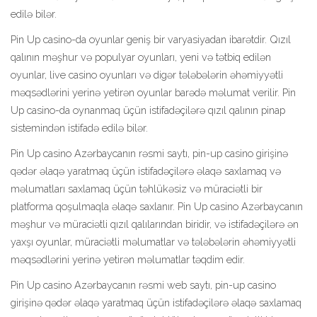
edilə bilər.
Pin Up casino-da oyunlar geniş bir varyasiyadan ibarətdir. Qızıl
qalının məşhur və populyar oyunları, yeni və tətbiq edilən
oyunlar, live casino oyunları və digər tələbələrin əhəmiyyətli
məqsədlərini yerinə yetirən oyunlar barədə məlumat verilir. Pin
Up casino-da oynanmaq üçün istifadəçilərə qızıl qalının pinap
sistemindən istifadə edilə bilər.
Pin Up casino Azərbaycanın rəsmi saytı, pin-up casino girişinə
qədər əlaqə yaratmaq üçün istifadəçilərə əlaqə saxlamaq və
məlumatları saxlamaq üçün təhlükəsiz və müraciətli bir
platforma qoşulmaqla əlaqə saxlanır. Pin Up casino Azərbaycanın
məşhur və müraciətli qızıl qalılarından biridir, və istifadəçilərə ən
yaxşı oyunlar, müraciətli məlumatlar və tələbələrin əhəmiyyətli
məqsədlərini yerinə yetirən məlumatlar təqdim edir.
Pin Up casino Azərbaycanın rəsmi web saytı, pin-up casino
girişinə qədər əlaqə yaratmaq üçün istifadəçilərə əlaqə saxlamaq