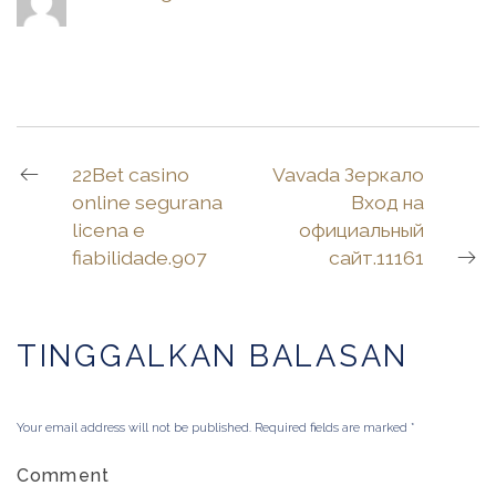
22Bet casino
Vavada Зеркало
online segurana
Вход на
licena e
официальный
fiabilidade.907
сайт.11161
TINGGALKAN BALASAN
Your email address will not be published. Required fields are marked
*
Comment