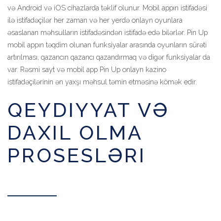
və Android və iOS cihazlarda təklif olunur. Mobil appın istifadəsi
ilə istifadəçilər her zaman və her yerdə onlayn oyunlara
əsaslanan məhsulların istifadəsindən istifadə edə bilərlər. Pin Up
mobil appın təqdim olunan funksiyalar arasında oyunların sürəti
artırılması, qazancın qazancı qazandırmaq və digər funksiyalar da
var. Rəsmi sayt və mobil app Pin Up onlayn kazino
istifadəçilərinin ən yaxşı məhsul təmin etməsinə kömək edir.
QEYDIYYAT VƏ
DAXIL OLMA
PROSESLƏRI