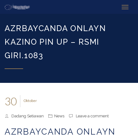
AZRBAYCANDA ONLAYN
KAZINO PIN UP – RSMI
GIRI.1083
30
Oktober
Dadang Setiawan
News
Leave a comment
AZRBAYCANDA ONLAYN