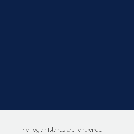
The Togian Islands are renowned