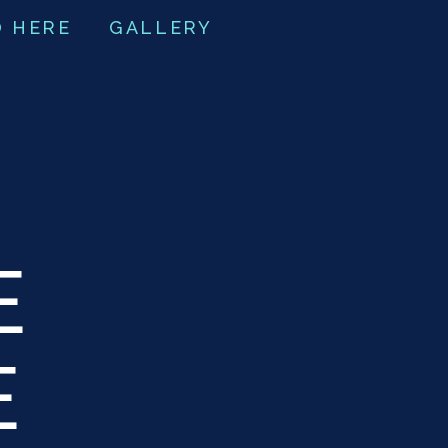
O HERE
GALLERY
E
E