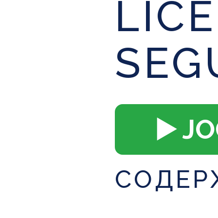
LIC
SEG
▶️ J
СОДЕР