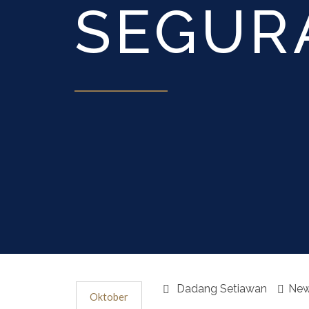
SEGUR
Dadang Setiawan
Ne
Oktober