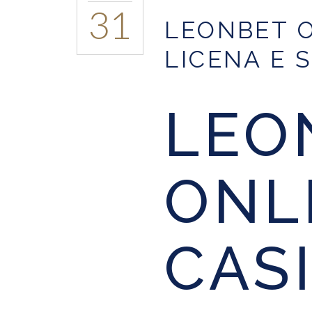
31
LEONBET 
LICENA E 
LEO
ONL
CAS