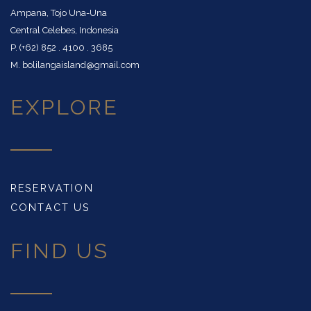
Ampana, Tojo Una-Una
Central Celebes, Indonesia
P. (+62) 852 . 4100 . 3685
M. bolilangaisland@gmail.com
EXPLORE
RESERVATION
CONTACT US
FIND US