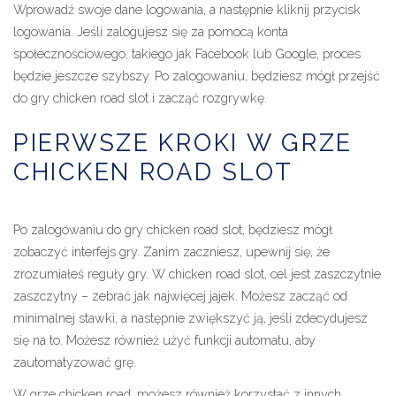
Wprowadź swoje dane logowania, a następnie kliknij przycisk
logowania. Jeśli zalogujesz się za pomocą konta
społecznościowego, takiego jak Facebook lub Google, proces
będzie jeszcze szybszy. Po zalogowaniu, będziesz mógł przejść
do gry chicken road slot i zacząć rozgrywkę.
PIERWSZE KROKI W GRZE
CHICKEN ROAD SLOT
Po zalogowaniu do gry chicken road slot, będziesz mógł
zobaczyć interfejs gry. Zanim zaczniesz, upewnij się, że
zrozumiałeś reguły gry. W chicken road slot, cel jest zaszczytnie
zaszczytny – zebrać jak najwięcej jajek. Możesz zacząć od
minimalnej stawki, a następnie zwiększyć ją, jeśli zdecydujesz
się na to. Możesz również użyć funkcji automatu, aby
zautomatyzować grę.
W grze chicken road, możesz również korzystać z innych