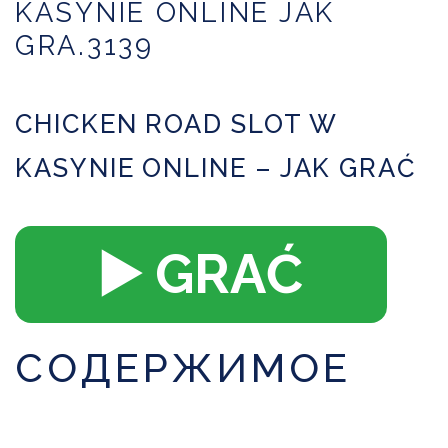
KASYNIE ONLINE JAK
GRA.3139
CHICKEN ROAD SLOT W
KASYNIE ONLINE – JAK GRAĆ
▶️ GRAĆ
СОДЕРЖИМОЕ