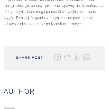
funkcji, takich jak bonusy i promocje. Upewnij się, że zerkasz na
oferty kasynia, które mogą pomóc Ci w zwiększeniu swoich
wygód. Pamiętaj, że granie w kasynie online powinno być
zabawą, a nie źródłem niespodzianek finansowych.
SHARE POST
AUTHOR