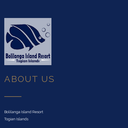
ABOUT US
Bolilanga Island Resort
Togian Islands