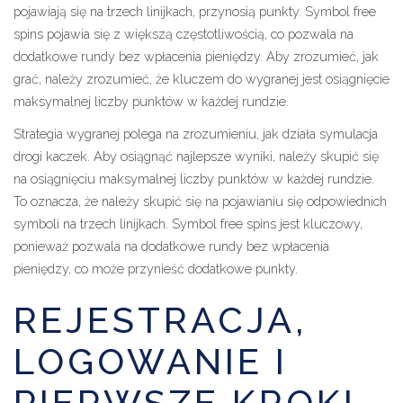
pojawiają się na trzech linijkach, przynosią punkty. Symbol free
spins pojawia się z większą częstotliwością, co pozwala na
dodatkowe rundy bez wpłacenia pieniędzy. Aby zrozumieć, jak
grać, należy zrozumieć, że kluczem do wygranej jest osiągnięcie
maksymalnej liczby punktów w każdej rundzie.
Strategia wygranej polega na zrozumieniu, jak działa symulacja
drogi kaczek. Aby osiągnąć najlepsze wyniki, należy skupić się
na osiągnięciu maksymalnej liczby punktów w każdej rundzie.
To oznacza, że należy skupić się na pojawianiu się odpowiednich
symboli na trzech linijkach. Symbol free spins jest kluczowy,
ponieważ pozwala na dodatkowe rundy bez wpłacenia
pieniędzy, co może przynieść dodatkowe punkty.
REJESTRACJA,
LOGOWANIE I
PIERWSZE KROKI