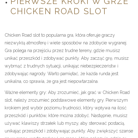
PIERWSZE KROKI W GRZE
CHICKEN ROAD SLOT
Chicken Road slot to popularna gra, która oferuje graczy
niezwykłą atmosferę i wiele sposobów na zdobycie wygranej.
Gra polega na przejściu przez trudne tereny, gdzie musisz
unikać przeszkód i zdobywać punkty. Aby zacząć grę, musisz
wybrnąć z trudnych sytuacji, unikając niebezpieczeństw i
zdobywając nagrody. Warto pamiętać, że każda runda jest
unikalna, co sprawia, że gra jest niepowtarzalna.
Ważne elementy gry: Aby zrozumieć, jak grać w Chicken Road
slot, należy zrozumieć podstawowe elementy gry. Pierwszym
krokiem jest wybór poziomu trudności, który wpływa na ilość
przeszkód i punktów, które można zdobyć. Następnie, musisz
używać klawiszy strzałek lub myszy, aby sterować postacią,
unikając przeszkód i zdobywając punkty. Aby zwiększyć szanse