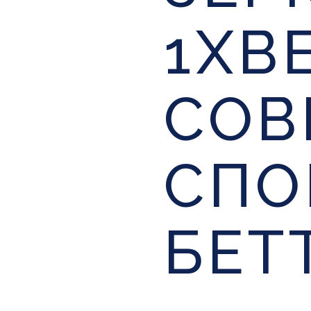
1XB
СОВ
СПО
БЕТ