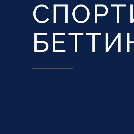
СПОРТ
БЕТТИ