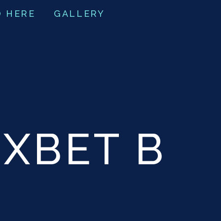
O HERE
GALLERY
XBET В