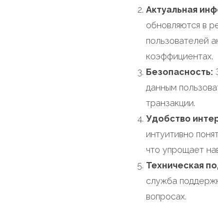
Актуальная инф
обновляются в р
пользователей а
коэффициентах.
Безопасность:
данным пользова
транзакции.
Удобство инте
интуитивно поня
что упрощает на
Техническая п
служба поддержк
вопросах.