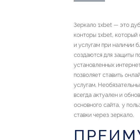
Зеркало 1xbet — это ду
конторы 1xbet, который
и услугам при наличии 
создаются для защиты п
установленных интернет
позволяет ставить онлай
услугам. Необязательны
всегда актуален и обнов
основного сайта, у пол
ставки через зеркало.
ПРЕИМ