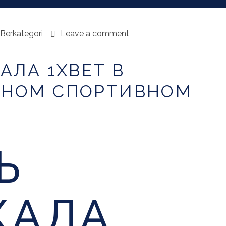
 Berkategori
Leave a comment
АЛА 1XBET В
ННОМ СПОРТИВНОМ
Ь
КАЛА