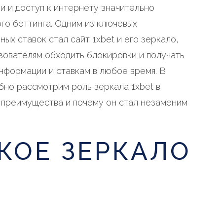
 и доступ к интернету значительно
го беттинга. Одним из ключевых
ых ставок стал сайт 1xbet и его зеркало,
зователям обходить блокировки и получать
нформации и ставкам в любое время. В
бно рассмотрим роль зеркала 1xbet в
о преимущества и почему он стал незаменим
АКОЕ ЗЕРКАЛО