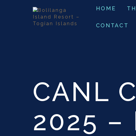
HOME
TH
CONTACT
CANL C
2025 – 