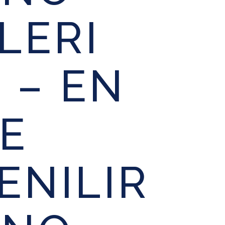
LERI
 – EN
VE
ENILIR