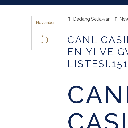
Dadang Setiawan
Ne
November
5
CANL CASI
EN YI VE 
LISTESI.15
CAN
CAS