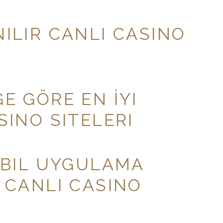
ILIR CANLI CASINO
E GÖRE EN İYI
SINO SITELERI
OBIL UYGULAMA
 CANLI CASINO