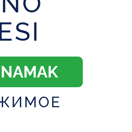
INO
ESI
OYNAMAK
ЖИМОЕ