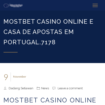
MOSTBET CASINO ONLINE E
CASA DE APOSTAS EM
PORTUGAL.7178
9
November
Dadang Setiawan
News
Leave a comment
MOSTBET CASINO ONLINE