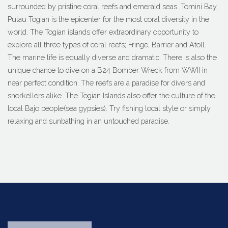
surrounded by pristine coral reefs and emerald seas. Tomini Bay,
Pulau Togian is the epicenter for the most coral diversity in the
world. The Togian islands offer extraordinary opportunity to
explore all three types of coral reefs; Fringe, Barrier and Atoll.
The marine life is equally diverse and dramatic. There is also the
unique chance to dive on a B24 Bomber Wreck from WWII in
near perfect condition. The reefs are a paradise for divers and
snorkellers alike. The Togian Islands also offer the culture of the
local Bajo people(sea gypsies). Try fishing local style or simply
relaxing and sunbathing in an untouched paradise.