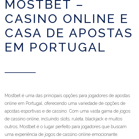
MOSTBET –
CASINO ONLINE E
CASA DE APOSTAS
EM PORTUGAL
Mostbet é uma das principais opções para jogadores de apostas
online em Portugal, oferecendo uma variedade de opções de
apostas esportivas e de cassino. Com uma vasta gama de jogos
de cassino online, incluindo slots, ruleta, blackjack e muitos
outros, Mostbet é o lugar perfeito para jogadores que buscam
uma experiência de jogos de cassino online emocionante.