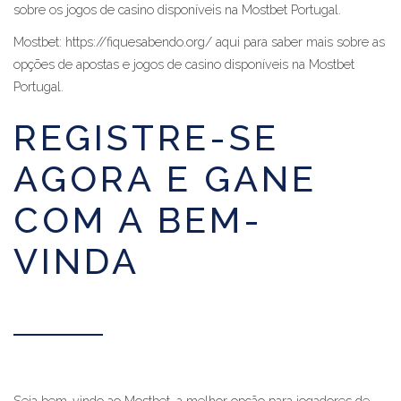
sobre os jogos de casino disponíveis na Mostbet Portugal.
Mostbet: https://fiquesabendo.org/ aqui para saber mais sobre as
opções de apostas e jogos de casino disponíveis na Mostbet
Portugal.
REGISTRE-SE
AGORA E GANE
COM A BEM-
VINDA
Seja bem-vindo ao Mostbet, a melhor opção para jogadores de