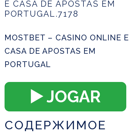
E CASA DE APOSTAS EM
PORTUGAL.7178
MOSTBET – CASINO ONLINE E
CASA DE APOSTAS EM
PORTUGAL
▶️ JOGAR
СОДЕРЖИМОЕ