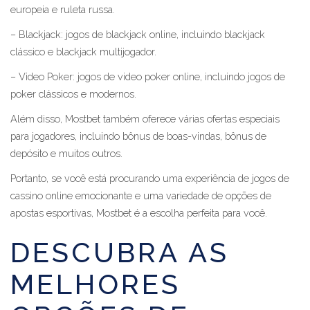
europeia e ruleta russa.
– Blackjack: jogos de blackjack online, incluindo blackjack
clássico e blackjack multijogador.
– Video Poker: jogos de video poker online, incluindo jogos de
poker clássicos e modernos.
Além disso, Mostbet também oferece várias ofertas especiais
para jogadores, incluindo bônus de boas-vindas, bônus de
depósito e muitos outros.
Portanto, se você está procurando uma experiência de jogos de
cassino online emocionante e uma variedade de opções de
apostas esportivas, Mostbet é a escolha perfeita para você.
DESCUBRA AS
MELHORES