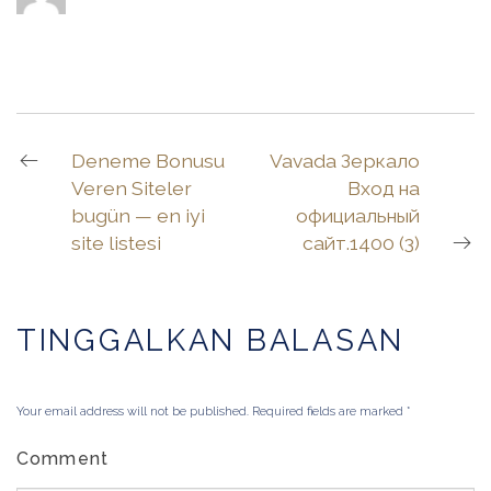
Deneme Bonusu
Vavada Зеркало
Veren Siteler
Вход на
bugün — en iyi
официальный
site listesi
сайт.1400 (3)
TINGGALKAN BALASAN
Your email address will not be published. Required fields are marked
*
Comment