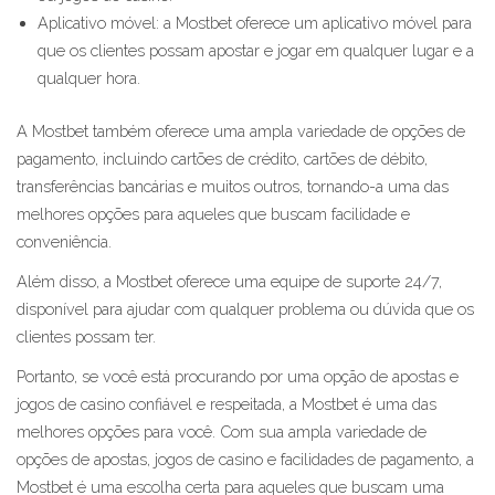
Aplicativo móvel: a Mostbet oferece um aplicativo móvel para
que os clientes possam apostar e jogar em qualquer lugar e a
qualquer hora.
A Mostbet também oferece uma ampla variedade de opções de
pagamento, incluindo cartões de crédito, cartões de débito,
transferências bancárias e muitos outros, tornando-a uma das
melhores opções para aqueles que buscam facilidade e
conveniência.
Além disso, a Mostbet oferece uma equipe de suporte 24/7,
disponível para ajudar com qualquer problema ou dúvida que os
clientes possam ter.
Portanto, se você está procurando por uma opção de apostas e
jogos de casino confiável e respeitada, a Mostbet é uma das
melhores opções para você. Com sua ampla variedade de
opções de apostas, jogos de casino e facilidades de pagamento, a
Mostbet é uma escolha certa para aqueles que buscam uma