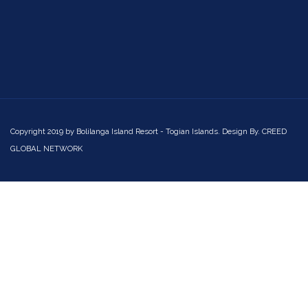
Copyright 2019 by
Bolilanga Island Resort - Togian Islands
. Design By. CREED
GLOBAL NETWORK