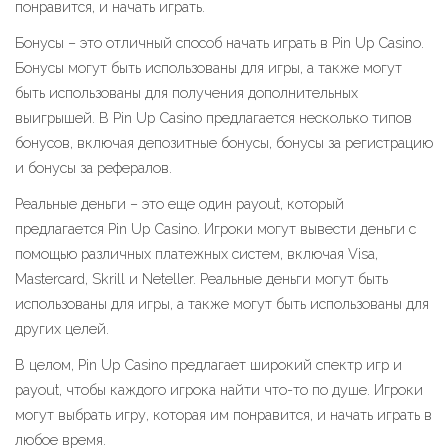
понравится, и начать играть.
Бонусы – это отличный способ начать играть в Pin Up Casino.
Бонусы могут быть использованы для игры, а также могут
быть использованы для получения дополнительных
выигрышей. В Pin Up Casino предлагается несколько типов
бонусов, включая депозитные бонусы, бонусы за регистрацию
и бонусы за рефералов.
Реальные деньги – это еще один payout, который
предлагается Pin Up Casino. Игроки могут вывести деньги с
помощью различных платежных систем, включая Visa,
Mastercard, Skrill и Neteller. Реальные деньги могут быть
использованы для игры, а также могут быть использованы для
других целей.
В целом, Pin Up Casino предлагает широкий спектр игр и
payout, чтобы каждого игрока найти что-то по душе. Игроки
могут выбрать игру, которая им понравится, и начать играть в
любое время.