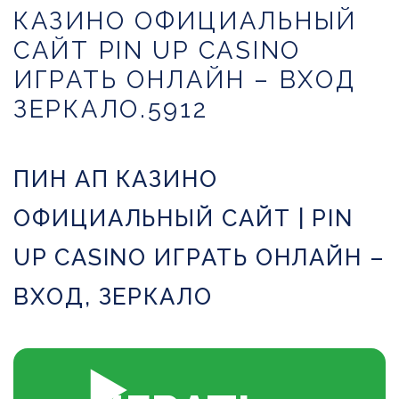
КАЗИНО ОФИЦИАЛЬНЫЙ
САЙТ PIN UP CASINO
ИГРАТЬ ОНЛАЙН – ВХОД
ЗЕРКАЛО.5912
ПИН АП КАЗИНО
ОФИЦИАЛЬНЫЙ САЙТ | PIN
UP CASINO ИГРАТЬ ОНЛАЙН –
ВХОД, ЗЕРКАЛО
▶️