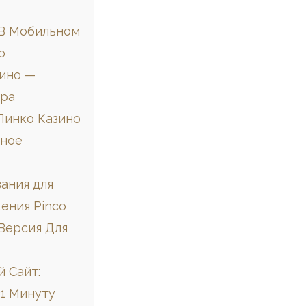
 В Мобильном
о
зино —
ера
Пинко Казино
ьное
ания для
ения Pinco
Версия Для
 Сайт:
 1 Минуту