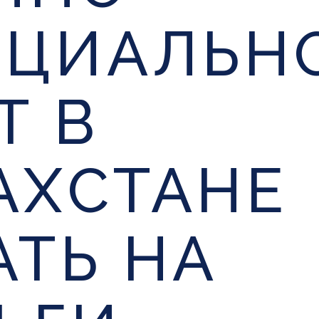
ЦИАЛЬН
Т В
АХСТАНЕ
АТЬ НА