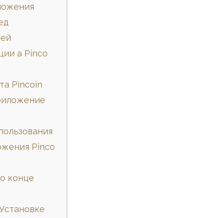
ложения
ед
ией
ии а Pinco
а Pincoin
риложение
пользования
жения Pinco
о конце
Установке