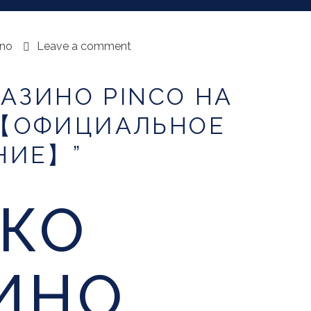
ino
Leave a comment
КАЗИНО PINCO НА
【ОФИЦИАЛЬНОЕ
НИЕ】”
КО
ИНО