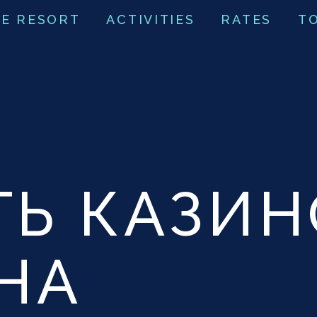
E RESORT
ACTIVITIES
RATES
T
ТЬ КАЗИН
 НА