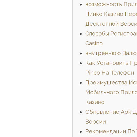
возможность При
Пинко Казино Пер
Десктопной Верс
Способы Регистрац
Casino
внутреннюю Валют
Как Установить П
Pinco На Телефон
Преимущества Ис
Мобильного Прило
Казино
Обновление Apk Д
Версии
Рекомендации По 