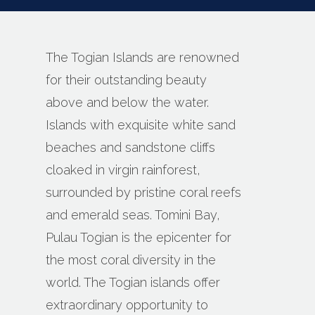
The Togian Islands are renowned
for their outstanding beauty
above and below the water.
Islands with exquisite white sand
beaches and sandstone cliffs
cloaked in virgin rainforest,
surrounded by pristine coral reefs
and emerald seas. Tomini Bay,
Pulau Togian is the epicenter for
the most coral diversity in the
world. The Togian islands offer
extraordinary opportunity to