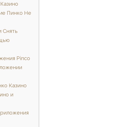
 Казино
ие Пинко Не
и Снять
ощью
жения Pinco
иложении
нко Казино
ино и
Приложения