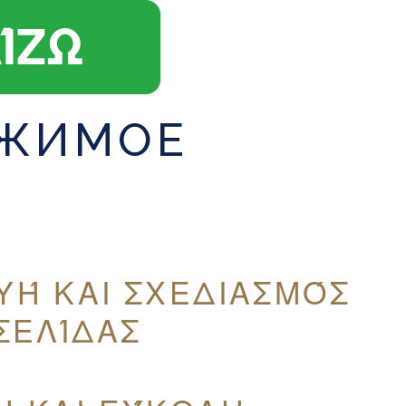
ΑΊΖΩ
ЖИМОЕ
ΥΉ ΚΑΙ ΣΧΕΔΙΑΣΜΌΣ
ΣΕΛΊΔΑΣ