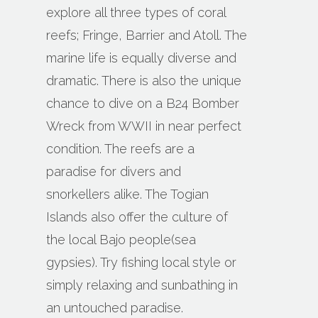
explore all three types of coral
reefs; Fringe, Barrier and Atoll. The
marine life is equally diverse and
dramatic. There is also the unique
chance to dive on a B24 Bomber
Wreck from WWII in near perfect
condition. The reefs are a
paradise for divers and
snorkellers alike. The Togian
Islands also offer the culture of
the local Bajo people(sea
gypsies). Try fishing local style or
simply relaxing and sunbathing in
an untouched paradise.