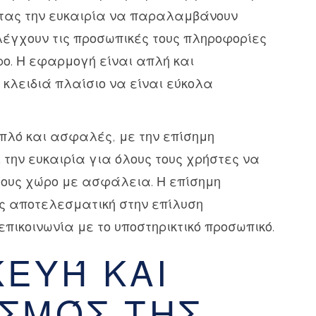
ντας την ευκαιρία να παραλαμβάνουν
έγχουν τις προσωπικές τους πληροφορίες
ρο. Η εφαρμογή είναι απλή και
 κλειδιά πλαίσιο να είναι εύκολα
 απλό και ασφαλές, με την επίσημη
 την ευκαιρία για όλους τους χρήστες να
 τους χώρο με ασφάλεια. Η επίσημη
ης αποτελεσματική στην επίλυση
πικοινωνία με το υποστηρικτικό προσωπικό.
ΕΥΉ ΚΑΙ
ΑΣΜΌΣ ΤΗΣ