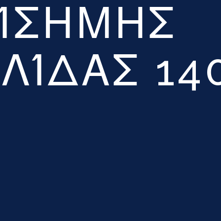
ΠΊΣΗΜΗΣ
ΛΊΔΑΣ 14