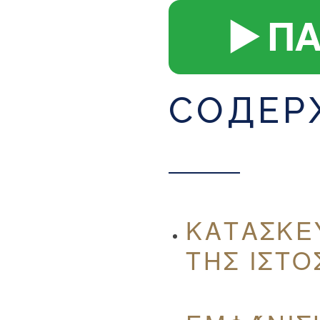
▶️ Π
СОДЕР
ΚΑΤΑΣΚΕ
ΤΗΣ ΙΣΤΟ