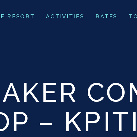
E RESORT
ACTIVITIES
RATES
T
AKER CO
P – ΚΡΙΤ