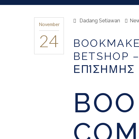
Dadang Setiawan
Ne
November
24
BOOKMAKE
BETSHOP –
ΕΠΊΣΗΜΗΣ 
BOO
COM