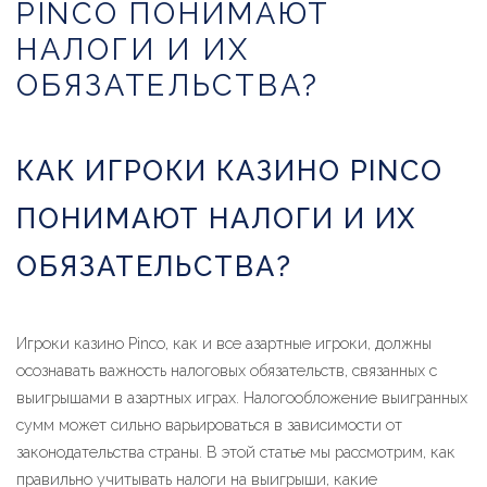
PINCO ПОНИМАЮТ
НАЛОГИ И ИХ
ОБЯЗАТЕЛЬСТВА?
КАК ИГРОКИ КАЗИНО PINCO
ПОНИМАЮТ НАЛОГИ И ИХ
ОБЯЗАТЕЛЬСТВА?
Игроки казино Pinco, как и все азартные игроки, должны
осознавать важность налоговых обязательств, связанных с
выигрышами в азартных играх. Налогообложение выигранных
сумм может сильно варьироваться в зависимости от
законодательства страны. В этой статье мы рассмотрим, как
правильно учитывать налоги на выигрыши, какие