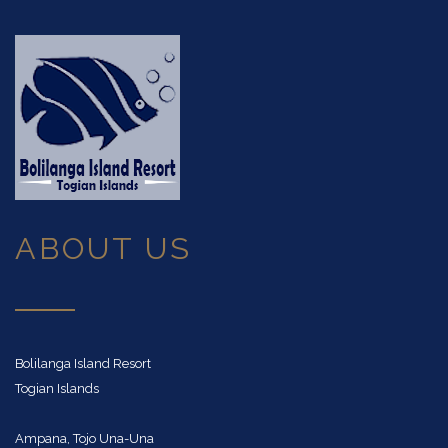
ABOUT US
Bolilanga Island Resort
Togian Islands
Ampana, Tojo Una-Una