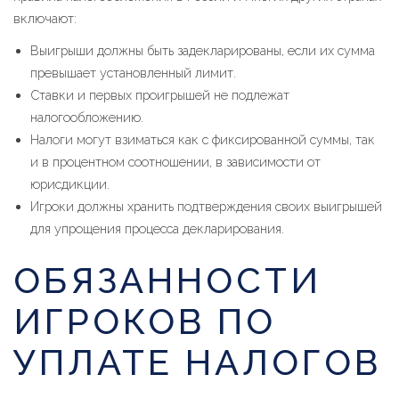
включают:
Выигрыши должны быть задекларированы, если их сумма
превышает установленный лимит.
Ставки и первых проигрышей не подлежат
налогообложению.
Налоги могут взиматься как с фиксированной суммы, так
и в процентном соотношении, в зависимости от
юрисдикции.
Игроки должны хранить подтверждения своих выигрышей
для упрощения процесса декларирования.
ОБЯЗАННОСТИ
ИГРОКОВ ПО
УПЛАТЕ НАЛОГОВ