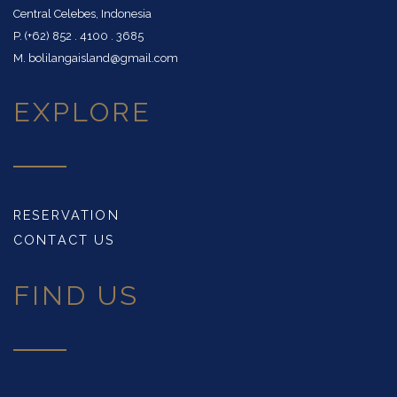
Central Celebes, Indonesia
P. (+62) 852 . 4100 . 3685
M. bolilangaisland@gmail.com
EXPLORE
RESERVATION
CONTACT US
FIND US