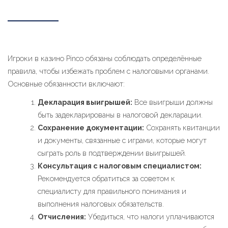
Игроки в казино Pinco обязаны соблюдать определённые
правила, чтобы избежать проблем с налоговыми органами.
Основные обязанности включают:
Декларация выигрышей:
Все выигрыши должны
быть задекларированы в налоговой декларации.
Сохранение документации:
Сохранять квитанции
и документы, связанные с играми, которые могут
сыграть роль в подтверждении выигрышей.
Консультация с налоговым специалистом:
Рекомендуется обратиться за советом к
специалисту для правильного понимания и
выполнения налоговых обязательств.
Отчисления:
Убедиться, что налоги уплачиваются