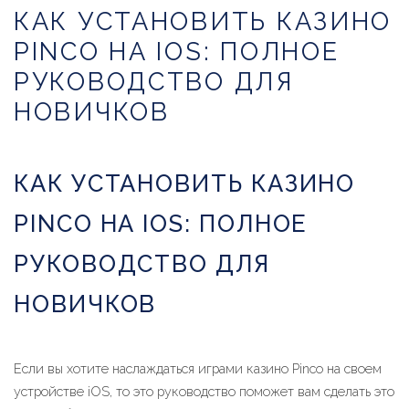
КАК УСТАНОВИТЬ КАЗИНО
PINCO НА IOS: ПОЛНОЕ
РУКОВОДСТВО ДЛЯ
НОВИЧКОВ
КАК УСТАНОВИТЬ КАЗИНО
PINCO НА IOS: ПОЛНОЕ
РУКОВОДСТВО ДЛЯ
НОВИЧКОВ
Если вы хотите наслаждаться играми казино Pinco на своем
устройстве iOS, то это руководство поможет вам сделать это