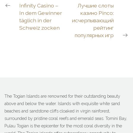
Infinity Casino –
Лучшие слоты
In dem Gewinner
казино Pinco:
täglich in der
исчерпывающий
Schweiz zocken
рейтинг
популярных игр
The Togian Islands are renowned for their outstanding beauty
above and below the water. Islands with exquisite white sand
beaches and sandstone cliffs cloaked in virgin rainforest,
surrounded by pristine coral reefs and emerald seas. Tomini Bay,
Pulau Togian is the epicenter for the most coral diversity in the