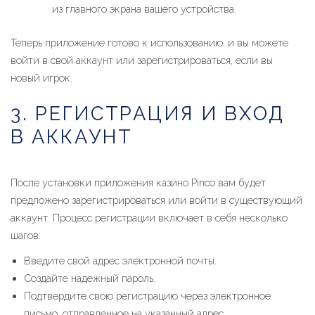
из главного экрана вашего устройства.
Теперь приложение готово к использованию, и вы можете
войти в свой аккаунт или зарегистрироваться, если вы
новый игрок.
3. РЕГИСТРАЦИЯ И ВХОД
В АККАУНТ
После установки приложения казино Pinco вам будет
предложено зарегистрироваться или войти в существующий
аккаунт. Процесс регистрации включает в себя несколько
шагов:
Введите свой адрес электронной почты.
Создайте надежный пароль.
Подтвердите свою регистрацию через электронное
письмо, отправленное на указанный адрес.