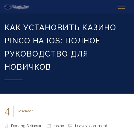
КАК УСТАНОВИТЬ КАЗИНО
PINCO НА IOS: ПОЛНОЕ
РУКОВОДСТВО ДЛЯ
НОВИЧКОВ
4
Desember
Dadang Setiawan
casino
Leave a comment