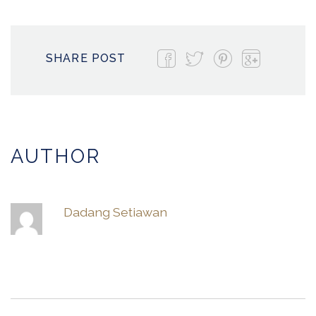
SHARE POST
AUTHOR
Dadang Setiawan