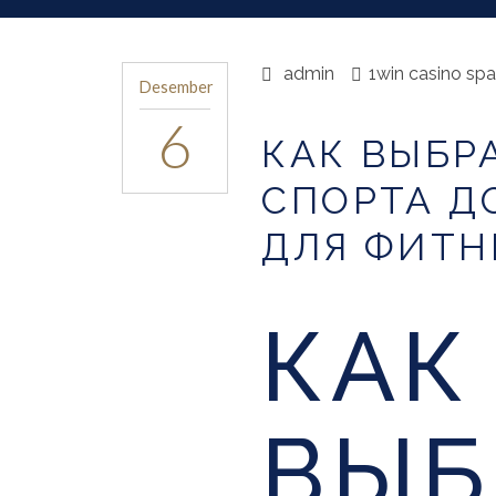
admin
1win casino spa
Desember
6
КАК ВЫБР
СПОРТА Д
ДЛЯ ФИТН
КАК
ВЫБ