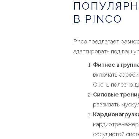
ПОПУЛЯРН
В PINCO
Pinco предлагает разно
адаптировать под ваш у
Фитнес в группа
включать аэробик
Очень полезно дл
Силовые трени
развивать муску
Кардионагрузк
кардиотренажера
сосудистой сист