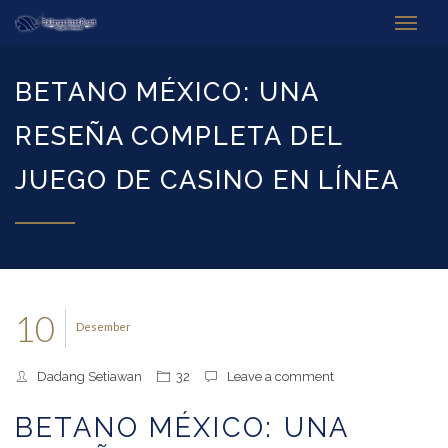
BETANO MÉXICO: UNA
RESEÑA COMPLETA DEL
JUEGO DE CASINO EN LÍNEA
10
Desember
Dadang Setiawan
32
Leave a comment
BETANO MÉXICO: UNA