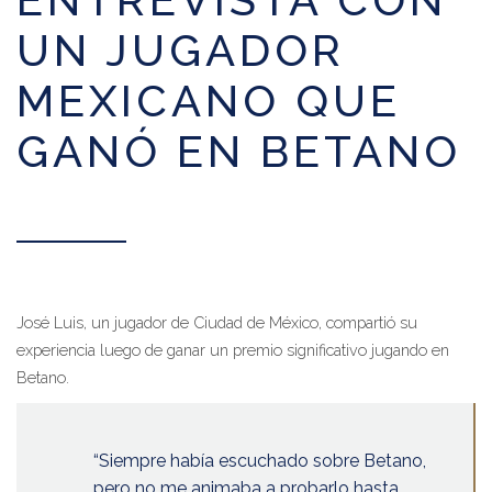
UN JUGADOR
MEXICANO QUE
GANÓ EN BETANO
José Luis, un jugador de Ciudad de México, compartió su
experiencia luego de ganar un premio significativo jugando en
Betano.
“Siempre había escuchado sobre Betano,
pero no me animaba a probarlo hasta