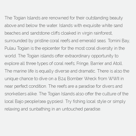
The Togian Islands are renowned for their outstanding beauty
above and below the water. Islands with exquisite white sand
beaches and sandstone cliffs cloaked in virgin rainforest,
surrounded by pristine coral reefs and emerald seas. Tomini Bay,
Pulau Togian is the epicenter for the most coral diversity in the
world. The Togian islands offer extraordinary opportunity to
explore all three types of coral reefs; Fringe, Barrier and Atoll.
The marine life is equally diverse and dramatic. There is also the
unique chance to dive on a B24 Bomber Wreck from WWII in
near perfect condition. The reefs are a paradise for divers and
snorkellers alike. The Togian Islands also offer the culture of the
local Bajo people(sea gypsies). Try fishing local style or simply
relaxing and sunbathing in an untouched paradise.