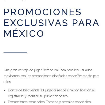
PROMOCIONES
EXCLUSIVAS PARA
MÉXICO
Una gran ventaja de jugar Betano en línea para los usuarios
mexicanos son las promociones diseñadas específicamente para
ellos.
Bonos de bienvenida: El jugador recibe una bonificación al
registrarse y realizar su primer depósito.
Promociones semanales: Torneos y premios especiales