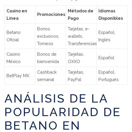
Casino en
Métodos de
Idiomas
Promociones
Línea
Pago
Disponibles
Bonos
Tarjetas, e-
Betano
Español,
exclusivos,
wallets,
Oficial
Inglés
Torneos
Transferencias
Casino
Bonos de
Tarjetas,
Español
México
bienvenida
OXXO
Cashback
Tarjetas,
Español,
BetPlay MX
semanal
PayPal
Portugués
ANÁLISIS DE LA
POPULARIDAD DE
BETANO EN