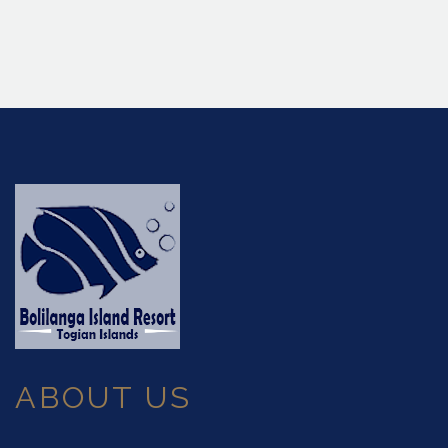
ABOUT US