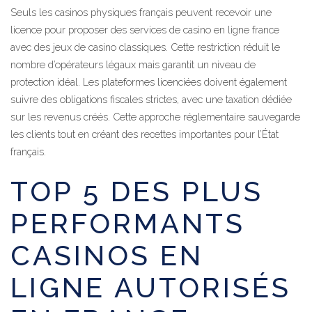
Seuls les casinos physiques français peuvent recevoir une
licence pour proposer des services de casino en ligne france
avec des jeux de casino classiques. Cette restriction réduit le
nombre d’opérateurs légaux mais garantit un niveau de
protection idéal. Les plateformes licenciées doivent également
suivre des obligations fiscales strictes, avec une taxation dédiée
sur les revenus créés. Cette approche réglementaire sauvegarde
les clients tout en créant des recettes importantes pour l’État
français.
TOP 5 DES PLUS
PERFORMANTS
CASINOS EN
LIGNE AUTORISÉS