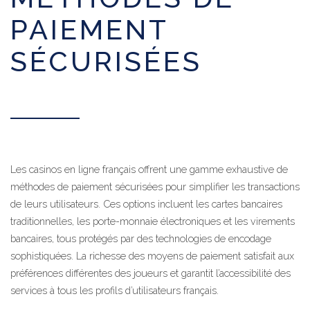
PAIEMENT
SÉCURISÉES
Les casinos en ligne français offrent une gamme exhaustive de
méthodes de paiement sécurisées pour simplifier les transactions
de leurs utilisateurs. Ces options incluent les cartes bancaires
traditionnelles, les porte-monnaie électroniques et les virements
bancaires, tous protégés par des technologies de encodage
sophistiquées. La richesse des moyens de paiement satisfait aux
préférences différentes des joueurs et garantit l’accessibilité des
services à tous les profils d’utilisateurs français.