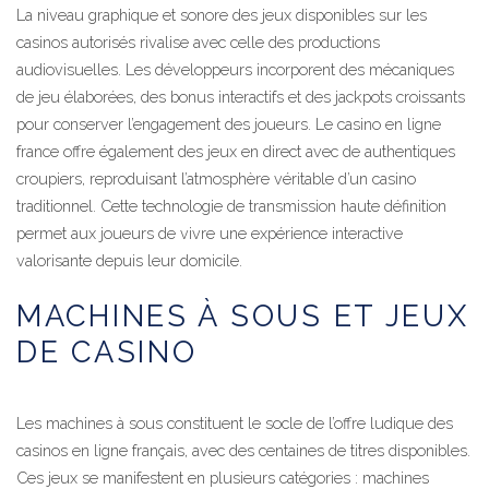
La niveau graphique et sonore des jeux disponibles sur les
casinos autorisés rivalise avec celle des productions
audiovisuelles. Les développeurs incorporent des mécaniques
de jeu élaborées, des bonus interactifs et des jackpots croissants
pour conserver l’engagement des joueurs. Le casino en ligne
france offre également des jeux en direct avec de authentiques
croupiers, reproduisant l’atmosphère véritable d’un casino
traditionnel. Cette technologie de transmission haute définition
permet aux joueurs de vivre une expérience interactive
valorisante depuis leur domicile.
MACHINES À SOUS ET JEUX
DE CASINO
Les machines à sous constituent le socle de l’offre ludique des
casinos en ligne français, avec des centaines de titres disponibles.
Ces jeux se manifestent en plusieurs catégories : machines