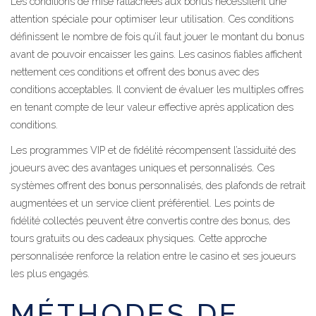
Les conditions de mise rattachées aux bonus nécessitent une
attention spéciale pour optimiser leur utilisation. Ces conditions
définissent le nombre de fois qu’il faut jouer le montant du bonus
avant de pouvoir encaisser les gains. Les casinos fiables affichent
nettement ces conditions et offrent des bonus avec des
conditions acceptables. Il convient de évaluer les multiples offres
en tenant compte de leur valeur effective après application des
conditions.
Les programmes VIP et de fidélité récompensent l’assiduité des
joueurs avec des avantages uniques et personnalisés. Ces
systèmes offrent des bonus personnalisés, des plafonds de retrait
augmentées et un service client préférentiel. Les points de
fidélité collectés peuvent être convertis contre des bonus, des
tours gratuits ou des cadeaux physiques. Cette approche
personnalisée renforce la relation entre le casino et ses joueurs
les plus engagés.
MÉTHODES DE