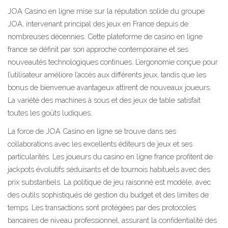
JOA Casino en ligne mise sur la réputation solide du groupe
JOA, intervenant principal des jeux en France depuis de
nombreuses décennies. Cette plateforme de casino en ligne
france se définit par son approche contemporaine et ses
nouveautés technologiques continues. L’ergonomie conçue pour
l’utilisateur améliore l’accès aux différents jeux, tandis que les
bonus de bienvenue avantageux attirent de nouveaux joueurs.
La variété des machines à sous et des jeux de table satisfait
toutes les goûts ludiques.
La force de JOA Casino en ligne se trouve dans ses
collaborations avec les excellents éditeurs de jeux et ses
particularités. Les joueurs du casino en ligne france profitent de
jackpots évolutifs séduisants et de tournois habituels avec des
prix substantiels. La politique de jeu raisonné est modèle, avec
des outils sophistiqués de gestion du budget et des limites de
temps. Les transactions sont protégées par des protocoles
bancaires de niveau professionnel, assurant la confidentialité des