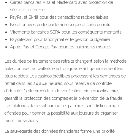
Cartes bancaires Visa et Mastercard avec protection de
sécurité renforcée
PayPal et Skrill pour des transactions rapides fiables
Neteller avec portefeuille numérique et carte de retrait
Virements bancaires SEPA pour les conséquents montants
Paysafecard pour l’anonymat et le gestion budgétaire
Apple Pay et Google Pay pour les paiements mobiles
Les durées de traitement des retraits changent selon la méthode
sélectionnée, les wallets électroniques étant généralement les
plus rapides. Les casinos crédibles processent les demandes de
retrait dans les 24 à 48 heures, sous réserve de contrôle
d’identité. Cette procédure de vérification, bien qu’obligatoire,
garantit la protection des comptes et la prévention de la fraude.
Les plafonds de retrait par jour et par mois sont distinctement
affichées pour donner la possibilité aux joueurs de organiser
leurs transactions.
La sauvegarde des données financières forme une priorité