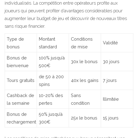
individualisés. La compétition entre opérateurs profite aux
joueurs qui peuvent profiter d’avantages considérables pour
augmenter leur budget de jeu et découvrir de nouveaux titres
sans risque financier.
Type de
Montant
Conditions
Validité
bonus
standard
de mise
Bonus de
100% jusqu’à
30x le bonus
30 jours
bienvenue
500€
de 50 à 200
Tours gratuits
40x les gains
7 jours
spins
Cashback de
10-20% des
Sans
Illimitée
la semaine
pertes
condition
Bonus de
50% jusqu’à
25x le bonus
15 jours
rechargement
300€