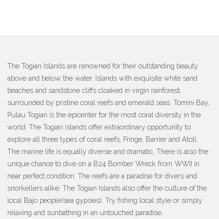
The Togian Islands are renowned for their outstanding beauty
above and below the water. Islands with exquisite white sand
beaches and sandstone cliffs cloaked in virgin rainforest,
surrounded by pristine coral reefs and emerald seas. Tomini Bay,
Pulau Togian is the epicenter for the most coral diversity in the
world. The Togian islands offer extraordinary opportunity to
explore all three types of coral reefs; Fringe, Barrier and Atoll.
The marine life is equally diverse and dramatic. There is also the
unique chance to dive on a B24 Bomber Wreck from WWII in
near perfect condition. The reefs are a paradise for divers and
snorkellers alike. The Togian Islands also offer the culture of the
local Bajo people(sea gypsies). Try fishing local style or simply
relaxing and sunbathing in an untouched paradise.