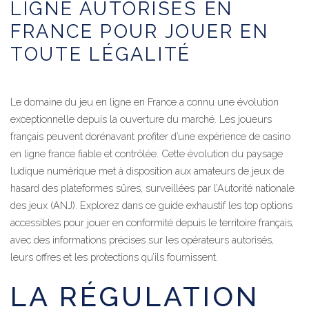
LIGNE AUTORISÉS EN
FRANCE POUR JOUER EN
TOUTE LÉGALITÉ
Le domaine du jeu en ligne en France a connu une évolution
exceptionnelle depuis la ouverture du marché. Les joueurs
français peuvent dorénavant profiter d’une expérience de casino
en ligne france fiable et contrôlée. Cette évolution du paysage
ludique numérique met à disposition aux amateurs de jeux de
hasard des plateformes sûres, surveillées par l’Autorité nationale
des jeux (ANJ). Explorez dans ce guide exhaustif les top options
accessibles pour jouer en conformité depuis le territoire français,
avec des informations précises sur les opérateurs autorisés,
leurs offres et les protections qu’ils fournissent.
LA RÉGULATION