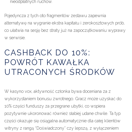
nieodpłatnych ruchów.
Pojedyncza z tych oto fragmentów zestawu zapewnia
alternatywę na wygranie ekstra kapitału i zerokosztowych prób,
co ułatwia na sesję bez straty już na zapoczątkowaniu wyprawy
w serwisie.
CASHBACK DO 10%:
POWRÓT KAWAŁKA
UTRACONYCH ŚRODKÓW
W kasyno vox, aktywność członka bywa doceniana za z
wykorzystaniem bonusu zwrotnego. Gracz może uzyskać do
10% części funduszy za przegrane ubytki, co wspiera
pozytywnie ukoronować również słabiej udane chwile. Ta typ
części okazuje się osiągalna automatycznie dla całej klientów
witryny z rangą “Doświadczony” czy lepszą, z wyłączeniem