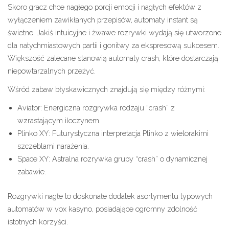
Skoro gracz chce nagłego porcji emocji i nagłych efektów z
wyłączeniem zawikłanych przepisów, automaty instant są
świetne. Jakiś intuicyjne i żwawe rozrywki wydają się utworzone
dla natychmiastowych partii i gonitwy za ekspresową sukcesem.
Większość zalecane stanowią automaty crash, które dostarczają
niepowtarzalnych przeżyć.
Wśród zabaw błyskawicznych znajdują się między różnymi:
Aviator: Energiczna rozgrywka rodzaju “crash” z
wzrastającym iloczynem.
Plinko XY: Futurystyczna interpretacja Plinko z wielorakimi
szczeblami narażenia.
Space XY: Astralna rozrywka grupy “crash” o dynamicznej
zabawie.
Rozgrywki nagłe to doskonałe dodatek asortymentu typowych
automatów w vox kasyno, posiadające ogromny zdolność
istotnych korzyści.