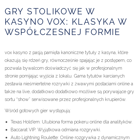
GRY STOLIKOWE W
KASYNO VOX: KLASYKA W
WSPÓŁCZESNEJ FORMIE
vox kasyno z pasją pamięta kanoniczne tytuły z kasyna, które
okazują się rdzeń gry, równocześnie spajając je z postępem, co
pozwala bywalcom doświadczyć się jak w profesjonalnym
stronie pomijając wyjścia z lokalu. Gama tytułów karcianych
zestawia nieśmiertelne rozrywki z żwawymi postaciami online a
także na live, dodatkowo dodatkowo możliwe są porywające gry
sortu “show” serwisowane przez profesjonalnych krupierów.
Wśród gotowych gier występują:
Texas Hold’em: Ulubiona forma pokeru online dla analityków.
Baccarat VIP: Wyjątkowa odmiana rozgrywki.
Auto Lightning Roulette: Online rozgrywka z dynamicznym