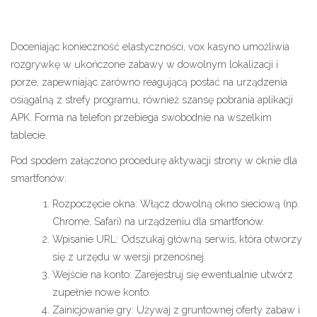
Doceniając konieczność elastyczności, vox kasyno umożliwia
rozgrywkę w ukończone zabawy w dowolnym lokalizacji i
porze, zapewniając zarówno reagującą postać na urządzenia
osiągalną z strefy programu, również szansę pobrania aplikacji
APK. Forma na telefon przebiega swobodnie na wszelkim
tablecie.
Pod spodem załączono procedurę aktywacji strony w oknie dla
smartfonów:
Rozpoczęcie okna: Włącz dowolną okno sieciową (np.
Chrome, Safari) na urządzeniu dla smartfonów.
Wpisanie URL: Odszukaj główną serwis, która otworzy
się z urzędu w wersji przenośnej.
Wejście na konto: Zarejestruj się ewentualnie utwórz
zupełnie nowe konto.
Zainicjowanie gry: Używaj z gruntownej oferty zabaw i