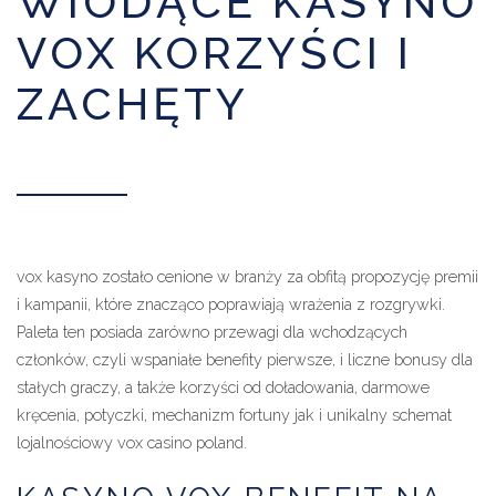
WIODĄCE KASYNO
VOX KORZYŚCI I
ZACHĘTY
vox kasyno zostało cenione w branży za obfitą propozycję premii
i kampanii, które znacząco poprawiają wrażenia z rozgrywki.
Paleta ten posiada zarówno przewagi dla wchodzących
członków, czyli wspaniałe benefity pierwsze, i liczne bonusy dla
stałych graczy, a także korzyści od doładowania, darmowe
kręcenia, potyczki, mechanizm fortuny jak i unikalny schemat
lojalnościowy vox casino poland.