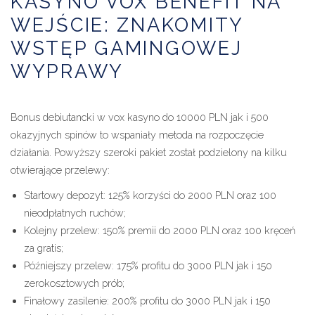
KASYNO VOX BENEFIT NA
WEJŚCIE: ZNAKOMITY
WSTĘP GAMINGOWEJ
WYPRAWY
Bonus debiutancki w vox kasyno do 10000 PLN jak i 500
okazyjnych spinów to wspaniały metoda na rozpoczęcie
działania. Powyższy szeroki pakiet został podzielony na kilku
otwierające przelewy:
Startowy depozyt: 125% korzyści do 2000 PLN oraz 100
nieodpłatnych ruchów;
Kolejny przelew: 150% premii do 2000 PLN oraz 100 kręceń
za gratis;
Późniejszy przelew: 175% profitu do 3000 PLN jak i 150
zerokosztowych prób;
Finałowy zasilenie: 200% profitu do 3000 PLN jak i 150