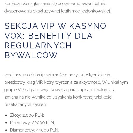
konieczności zgłaszania się do systemu ewentualnie
dysponowania ekskluzywnej legitymacji członkowskiej.
SEKCJA VIP W KASYNO
VOX: BENEFITY DLA
REGULARNYCH
BYWALCÓW
vox kasyno celebruje wierność graczy, udostępniając im
prestiżowy krąg VIP, który wyróżnia za aktywność. W unikalnym
grupie VIP są parę wyjątkowe stopnie zapisania, natomiast
zmiana na nie wynika od uzyskania konkretnej wielkości
przekazanych zasileń:
Złoty: 11000 PLN;
Platynowy: 22000 PLN;
Diamentowy: 44000 PLN.