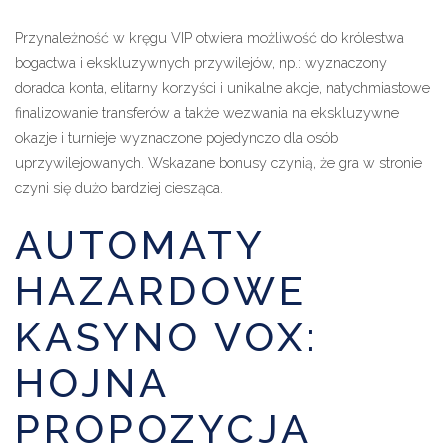
Przynależność w kręgu VIP otwiera możliwość do królestwa
bogactwa i ekskluzywnych przywilejów, np.: wyznaczony
doradca konta, elitarny korzyści i unikalne akcje, natychmiastowe
finalizowanie transferów a także wezwania na ekskluzywne
okazje i turnieje wyznaczone pojedynczo dla osób
uprzywilejowanych. Wskazane bonusy czynią, że gra w stronie
czyni się dużo bardziej ciesząca.
AUTOMATY
HAZARDOWE
KASYNO VOX:
HOJNA
PROPOZYCJA