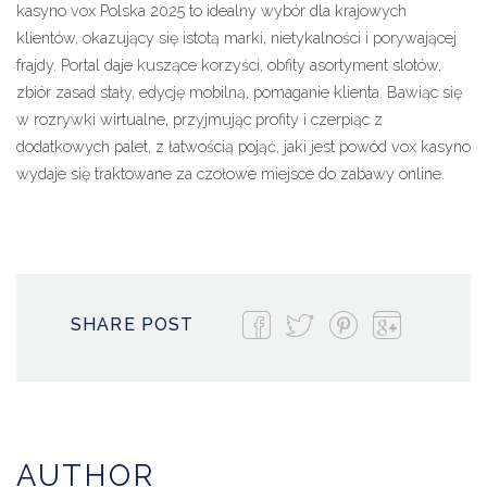
kasyno vox Polska 2025 to idealny wybór dla krajowych
klientów, okazujący się istotą marki, nietykalności i porywającej
frajdy. Portal daje kuszące korzyści, obfity asortyment slotów,
zbiór zasad stały, edycję mobilną, pomaganie klienta. Bawiąc się
w rozrywki wirtualne, przyjmując profity i czerpiąc z
dodatkowych palet, z łatwością pojąć, jaki jest powód vox kasyno
wydaje się traktowane za czołowe miejsce do zabawy online.
SHARE POST
AUTHOR