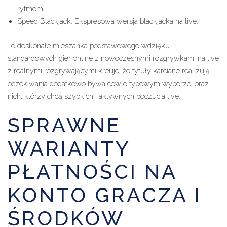
rytmom.
Speed Blackjack: Ekspresowa wersja blackjacka na live.
To doskonałe mieszanka podstawowego wdzięku
standardowych gier online z nowoczesnymi rozgrywkami na live
z realnymi rozgrywającymi kreuje, że tytuły karciane realizują
oczekiwania dodatkowo bywalców o typowym wyborze, oraz
nich, którzy chcą szybkich i aktywnych poczucia live.
SPRAWNE
WARIANTY
PŁATNOŚCI NA
KONTO GRACZA I
ŚRODKÓW