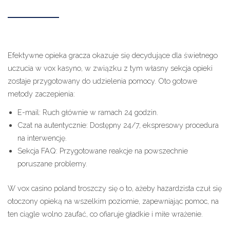
Efektywne opieka gracza okazuje się decydujące dla świetnego
uczucia w vox kasyno, w związku z tym własny sekcja opieki
zostaje przygotowany do udzielenia pomocy. Oto gotowe
metody zaczepienia:
E-mail: Ruch głównie w ramach 24 godzin.
Czat na autentycznie: Dostępny 24/7, ekspresowy procedura
na interwencję.
Sekcja FAQ: Przygotowane reakcje na powszechnie
poruszane problemy.
W vox casino poland troszczy się o to, ażeby hazardzista czuł się
otoczony opieką na wszelkim poziomie, zapewniając pomoc, na
ten ciągle wolno zaufać, co ofiaruje gładkie i miłe wrażenie.