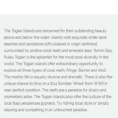
The Togian Islands are renowned for their outstanding beauty
above and below the water. Islands with exquisite white sand
beaches and sandstone cliffs cloaked in virgin rainforest,
surrounded by pristine coral reefs and emerald seas. Tomini Bay,
Pulau Togian is the epicenter for the most coral diversity in the
world. The Togian islands offer extraordinary opportunity to
explore all three types of coral reefs; Fringe, Barrier and Atoll.
The marine life is equally diverse and dramatic. There is also the
unique chance to dive on a B24 Bomber Wreck from WWII in
near perfect condition. The reefs are a paradise for divers and
snorkellers alike. The Togian Islands also offer the culture of the
local Bajo people(sea gypsies). Try fishing local style or simply
relaxing and sunbathing in an untouched paradise.