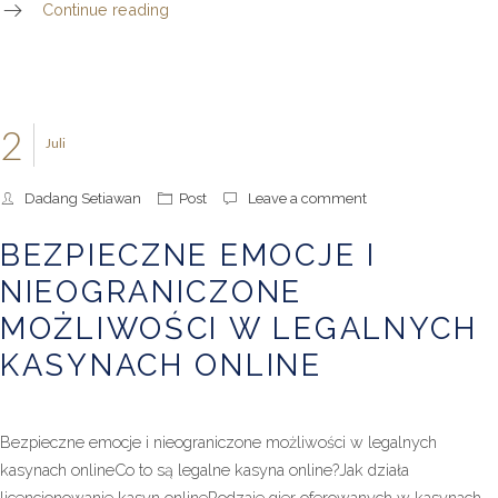
Continue reading
2
Juli
Dadang Setiawan
Post
Leave a comment
BEZPIECZNE EMOCJE I
NIEOGRANICZONE
MOŻLIWOŚCI W LEGALNYCH
KASYNACH ONLINE
Bezpieczne emocje i nieograniczone możliwości w legalnych
kasynach onlineCo to są legalne kasyna online?Jak działa
licencjonowanie kasyn onlineRodzaje gier oferowanych w kasynach