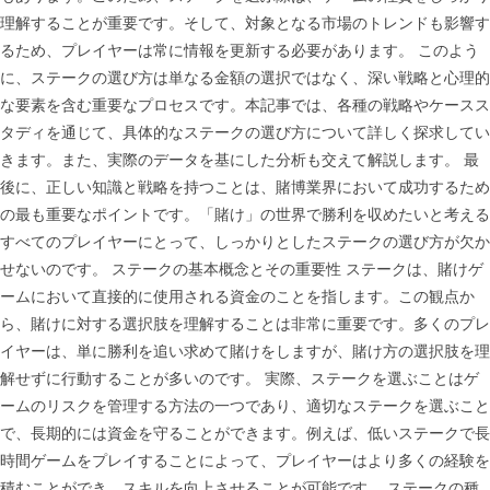
理解することが重要です。そして、対象となる市場のトレンドも影響す
るため、プレイヤーは常に情報を更新する必要があります。 このよう
に、ステークの選び方は単なる金額の選択ではなく、深い戦略と心理的
な要素を含む重要なプロセスです。本記事では、各種の戦略やケースス
タディを通じて、具体的なステークの選び方について詳しく探求してい
きます。また、実際のデータを基にした分析も交えて解説します。 最
後に、正しい知識と戦略を持つことは、賭博業界において成功するため
の最も重要なポイントです。「賭け」の世界で勝利を収めたいと考える
すべてのプレイヤーにとって、しっかりとしたステークの選び方が欠か
せないのです。 ステークの基本概念とその重要性 ステークは、賭けゲ
ームにおいて直接的に使用される資金のことを指します。この観点か
ら、賭けに対する選択肢を理解することは非常に重要です。多くのプレ
イヤーは、単に勝利を追い求めて賭けをしますが、賭け方の選択肢を理
解せずに行動することが多いのです。 実際、ステークを選ぶことはゲ
ームのリスクを管理する方法の一つであり、適切なステークを選ぶこと
で、長期的には資金を守ることができます。例えば、低いステークで長
時間ゲームをプレイすることによって、プレイヤーはより多くの経験を
積むことができ、スキルを向上させることが可能です。 ステークの種