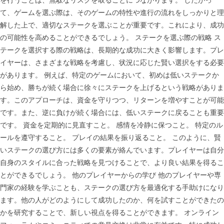
て、ゲームを選ぶ際は、そのゲームの特性や進行の流れをしっかりと理
解した上で、適切なステークを選ぶことが重要です。これにより、成功
の可能性を高めることができるでしょう。 ステークを選ぶ際の戦略 ス
テークを選択する際の戦略は、長期的な成功に大きく影響します。プレ
イヤーは、さまざまな戦略を考慮し、状況に応じた賢い選択をする必要
があります。 例えば、特定のゲームにおいて、初めは低いステークか
ら始め、勝ちが続く場合に徐々にステークを上げるという戦略がありま
す。このアプローチは、資金を守りつつ、リターンを増やすことが可能
です。また、逆に負けが続く場合には、低いステークに戻ることも重要
です。 資金を定期的に見直すこと。 感情を冷静に保つこと。 特定のル
ールを遵守すること。 プレイの結果を振り返ること。 このように、賢
いステークの選び方には多くの要素が絡んでいます。プレイヤーは自分
自身のスタイルに合った戦略を見つけることで、より良い結果を得るこ
とができるでしょう。 他のプレイヤーからの学び 他のプレイヤーや専
門家の経験を学ぶことも、ステークの選び方を最適化する手助けになり
ます。他の人がどのようにして成功したのか、何を試すことができたの
かを研究することで、新しい視点を得ることができます。 オンライン