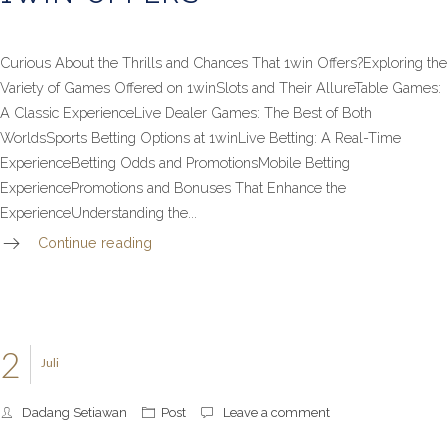
Curious About the Thrills and Chances That 1win Offers?Exploring the
Variety of Games Offered on 1winSlots and Their AllureTable Games:
A Classic ExperienceLive Dealer Games: The Best of Both
WorldsSports Betting Options at 1winLive Betting: A Real-Time
ExperienceBetting Odds and PromotionsMobile Betting
ExperiencePromotions and Bonuses That Enhance the
ExperienceUnderstanding the...
Continue reading
2
Juli
Dadang Setiawan
Post
Leave a comment