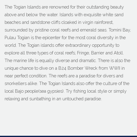
The Togian Islands are renowned for their outstanding beauty
above and below the water. Islands with exquisite white sand
beaches and sandstone cliffs cloaked in virgin rainforest,
surrounded by pristine coral reefs and emerald seas. Tomini Bay,
Pulau Togian is the epicenter for the most coral diversity in the
world. The Togian islands offer extraordinary opportunity to
explore all three types of coral reefs; Fringe, Barrier and Atoll.
The marine life is equally diverse and dramatic. There is also the
unique chance to dive on a B24 Bomber Wreck from WWII in
near perfect condition. The reefs are a paradise for divers and
snorkellers alike. The Togian Islands also offer the culture of the
local Bajo people(sea gypsies). Try fishing local style or simply
relaxing and sunbathing in an untouched paradise.