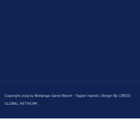
Copyright 2019 by
Bolilanga Island Resort - Togian Islands
. Design By. CREED
GLOBAL NETWORK