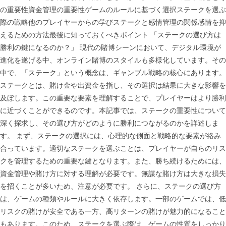
の重要性資金管理の重要性ゲームのルールに基づく選択ステークを選ぶ
際の戦略他のプレイヤーからの学びステークと感情管理の関係感情を抑
えるための方法最後に知っておくべきポイント 「ステークの選び方は
勝利の鍵になるのか？」 現代の賭博シーンにおいて、デジタル環境が
進化を遂げる中、オンライン賭博のスタイルも多様化しています。その
中で、「ステーク」という概念は、ギャンブル戦略の核心にあります。
ステークとは、賭け金や出資金を指し、その選択は結果に大きな影響を
及ぼします。この重要な要素を理解することで、プレイヤーはより勝利
に近づくことができるのです。本記事では、ステークの重要性について
深く探求し、その選び方がどのように勝利につながるのかを詳述しま
す。 まず、ステークの選択には、心理的な側面と戦略的な要素が絡み
合っています。適切なステークを選ぶことは、プレイヤーが自らのリス
クを管理するための重要な鍵となります。また、勝ち続けるためには、
資金管理や賭け方に対する理解が必要です。無謀な賭け方は大きな損失
を招くことが多いため、注意が必要です。 さらに、ステークの選び方
は、ゲームの種類やルールに大きく依存します。一部のゲームでは、低
リスクの賭けが安全である一方、高リターンの賭けが魅力的になること
もあります。このため、ステークを選ぶ際は、ゲームの性質をしっかり