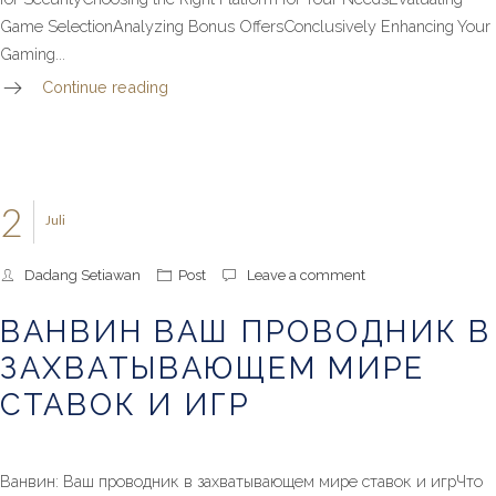
Game SelectionAnalyzing Bonus OffersConclusively Enhancing Your
Gaming...
Continue reading
2
Juli
Dadang Setiawan
Post
Leave a comment
ВАНВИН ВАШ ПРОВОДНИК В
ЗАХВАТЫВАЮЩЕМ МИРЕ
СТАВОК И ИГР
Ванвин: Ваш проводник в захватывающем мире ставок и игрЧто