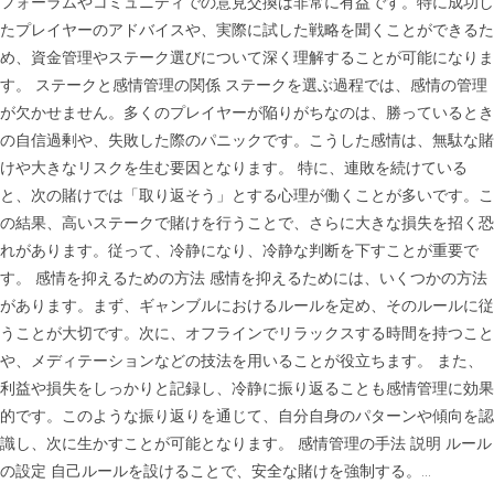
フォーラムやコミュニティでの意見交換は非常に有益です。特に成功し
たプレイヤーのアドバイスや、実際に試した戦略を聞くことができるた
め、資金管理やステーク選びについて深く理解することが可能になりま
す。 ステークと感情管理の関係 ステークを選ぶ過程では、感情の管理
が欠かせません。多くのプレイヤーが陥りがちなのは、勝っているとき
の自信過剰や、失敗した際のパニックです。こうした感情は、無駄な賭
けや大きなリスクを生む要因となります。 特に、連敗を続けている
と、次の賭けでは「取り返そう」とする心理が働くことが多いです。こ
の結果、高いステークで賭けを行うことで、さらに大きな損失を招く恐
れがあります。従って、冷静になり、冷静な判断を下すことが重要で
す。 感情を抑えるための方法 感情を抑えるためには、いくつかの方法
があります。まず、ギャンブルにおけるルールを定め、そのルールに従
うことが大切です。次に、オフラインでリラックスする時間を持つこと
や、メディテーションなどの技法を用いることが役立ちます。 また、
利益や損失をしっかりと記録し、冷静に振り返ることも感情管理に効果
的です。このような振り返りを通じて、自分自身のパターンや傾向を認
識し、次に生かすことが可能となります。 感情管理の手法 説明 ルール
の設定 自己ルールを設けることで、安全な賭けを強制する。...