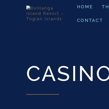
HOME
TH
CONTACT
CASIN