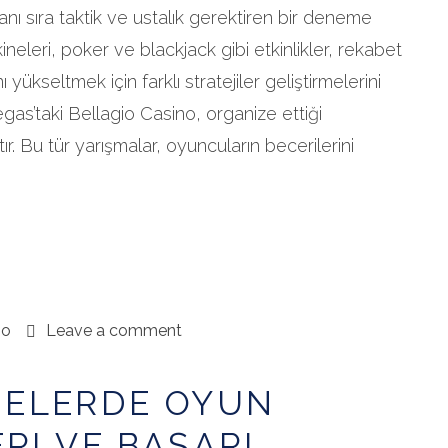
yanı sıra taktik ve ustalık gerektiren bir deneme
neleri, poker ve blackjack gibi etkinlikler, rekabet
yükseltmek için farklı stratejiler geliştirmelerini
egas’taki Bellagio Casino, organize ettiği
tır. Bu tür yarışmalar, oyuncuların becerilerini
no
Leave a comment
ELERDE OYUN
RI VE BAŞARI