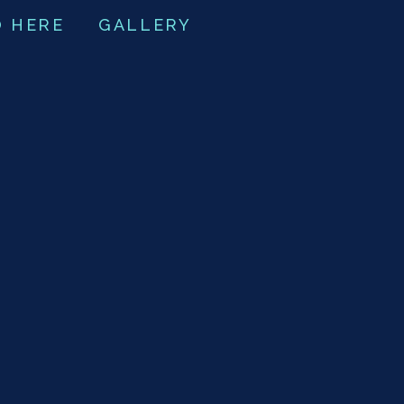
O HERE
GALLERY