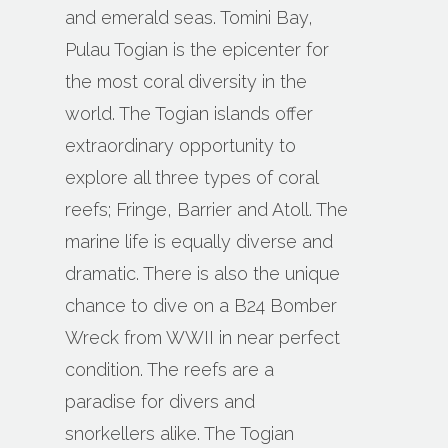
and emerald seas. Tomini Bay,
Pulau Togian is the epicenter for
the most coral diversity in the
world. The Togian islands offer
extraordinary opportunity to
explore all three types of coral
reefs; Fringe, Barrier and Atoll. The
marine life is equally diverse and
dramatic. There is also the unique
chance to dive on a B24 Bomber
Wreck from WWII in near perfect
condition. The reefs are a
paradise for divers and
snorkellers alike. The Togian