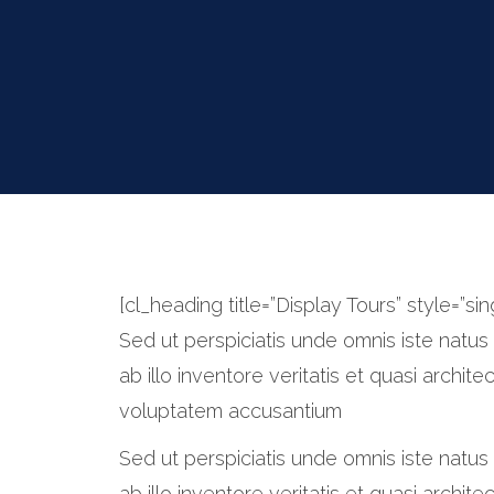
[cl_heading title=”Display Tours” style=”sing
Sed ut perspiciatis unde omnis iste nat
ab illo inventore veritatis et quasi archit
voluptatem accusantium
Sed ut perspiciatis unde omnis iste nat
ab illo inventore veritatis et quasi archit