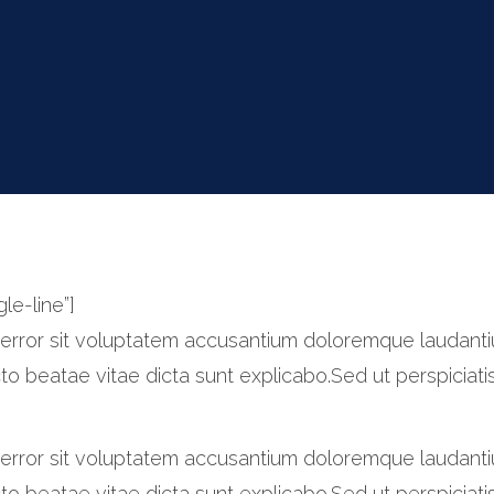
le-line”]
us error sit voluptatem accusantium doloremque laudan
ecto beatae vitae dicta sunt explicabo.Sed ut perspiciati
us error sit voluptatem accusantium doloremque laudan
ecto beatae vitae dicta sunt explicabo.Sed ut perspiciati