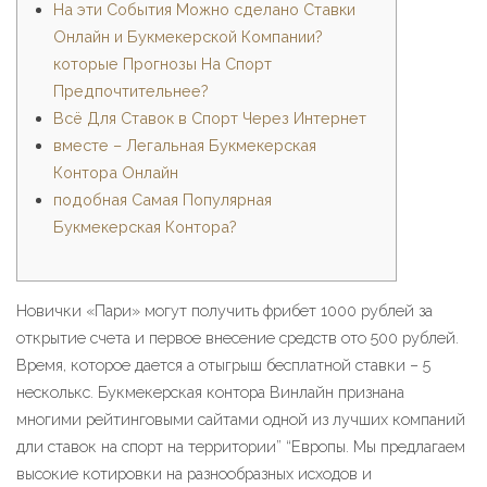
На эти События Можно сделано Ставки
Онлайн и Букмекерской Компании?
которые Прогнозы На Спорт
Предпочтительнее?
Всё Для Ставок в Спорт Через Интернет
вместе – Легальная Букмекерская
Контора Онлайн
подобная Самая Популярная
Букмекерская Контора?
Новички «Пари» могут получить фрибет 1000 рублей за
открытие счета и первое внесение средств ото 500 рублей.
Время, которое дается а отыгрыш бесплатной ставки – 5
несколькс. Букмекерская контора Винлайн признана
многими рейтинговыми сайтами одной из лучших компаний
дли ставок на спорт на территории” “Европы. Мы предлагаем
высокие котировки на разнообразных исходов и