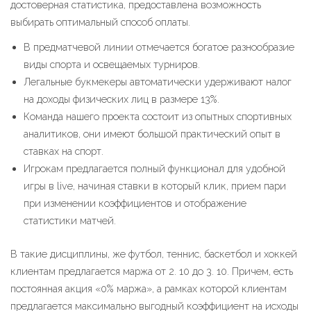
достоверная статистика, предоставлена возможность
выбирать оптимальный способ оплаты.
В предматчевой линии отмечается богатое разнообразие
виды спорта и освещаемых турниров.
Легальные букмекеры автоматически удерживают налог
на доходы физических лиц в размере 13%.
Команда нашего проекта состоит из опытных спортивных
аналитиков, они имеют большой практический опыт в
ставках на спорт.
Игрокам предлагается полный функционал для удобной
игры в live, начиная ставки в который клик, прием пари
при изменении коэффициентов и отображение
статистики матчей.
В такие дисциплины, же футбол, теннис, баскетбол и хоккей
клиентам предлагается маржа от 2. 10 до 3. 10. Причем, есть
постоянная акция «0% маржа», а рамках которой клиентам
предлагается максимально выгодный коэффициент на исходы