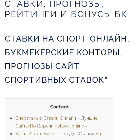
СТАВКИ, ПРОГНОЗЫ,
РЕЙТИНГИ И БОНУСЫ БК
СТАВКИ НА СПОРТ ОНЛАЙН,
БУКМЕКЕРСКИЕ КОНТОРЫ,
ПРОГНОЗЫ САЙТ
СПОРТИВНЫХ СТАВОК”
Content
Спортивные Ставки Онлайн – Лучшие
Сайты По Версии «stavki-online»
Как выбрать Букмекера Для Ставок На