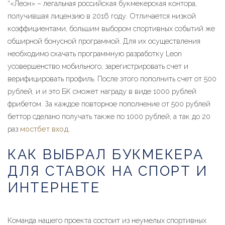
“«Леон» – легальная российская букмекерская контора,
получившая лицензию в 2016 году. Отличается низкой
коэффициентами, большим выбором спортивных событий же
обширной бонусной программой. Для их осуществления
необходимо скачать программную разработку Leon
усовершенство мобильного, зарегистрировать счет и
верифицировать профиль. После этого пополнить счет от 500
рублей, и и это БК сможет награду в виде 1000 рублей
фрибетом. За каждое повторное пополнение от 500 рублей
беттор сделано получать также по 1000 рублей, а так до 20
раз
мостбет вход
.
КАК ВЫБРАЛ БУКМЕКЕРА
ДЛЯ СТАВОК НА СПОРТ И
ИНТЕРНЕТЕ
Команда нашего проекта состоит из неумелых спортивных