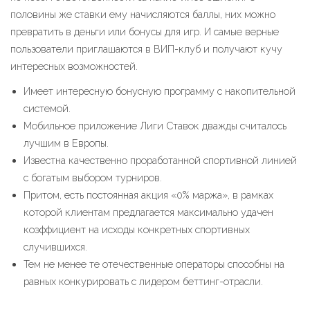
половины же ставки ему начисляются баллы, них можно
превратить в деньги или бонусы для игр. И самые верные
пользователи приглашаются в ВИП-клуб и получают кучу
интересных возможностей.
Имеет интересную бонусную программу с накопительной
системой.
Мобильное приложение Лиги Ставок дважды считалось
лучшим в Европы.
Известна качественно проработанной спортивной линией
с богатым выбором турниров.
Притом, есть постоянная акция «0% маржа», в рамках
которой клиентам предлагается максимально удачен
коэффициент на исходы конкретных спортивных
случившихся.
Тем не менее те отечественные операторы способны на
равных конкурировать с лидером беттинг-отрасли.