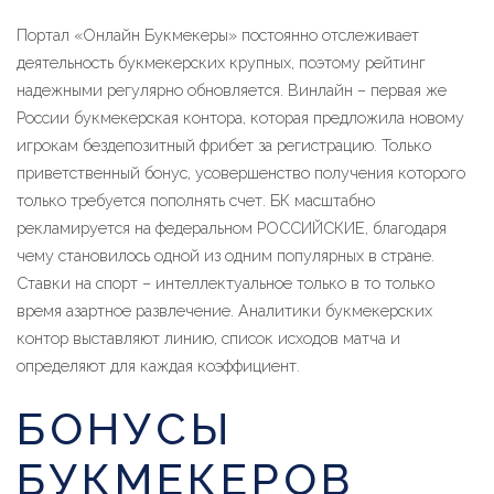
Портал «Онлайн Букмекеры» постоянно отслеживает
деятельность букмекерских крупных, поэтому рейтинг
надежными регулярно обновляется. Винлайн – первая же
России букмекерская контора, которая предложила новому
игрокам бездепозитный фрибет за регистрацию. Только
приветственный бонус, усовершенство получения которого
только требуется пополнять счет. БК масштабно
рекламируется на федеральном РОССИЙСКИЕ, благодаря
чему становилось одной из одним популярных в стране.
Ставки на спорт – интеллектуальное только в то только
время азартное развлечение. Аналитики букмекерских
контор выставляют линию, список исходов матча и
определяют для каждая коэффициент.
БОНУСЫ
БУКМЕКЕРОВ