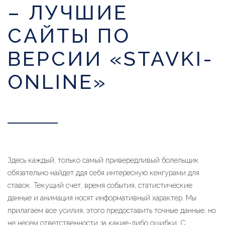
– ЛУЧШИЕ
САЙТЫ ПО
ВЕРСИИ «STAVKI-
ONLINE»
Здесь каждый, только самый привередливый болельщик
обязательно найдет ддя себя интересную кенгурами для
ставок. Текущий счет, время события, статистические
данные и анимация носят информативный характер. Мы
прилагаем все усилия, этого предоставить точные данные, но
не несем ответственности за какие-либо ошибки. С