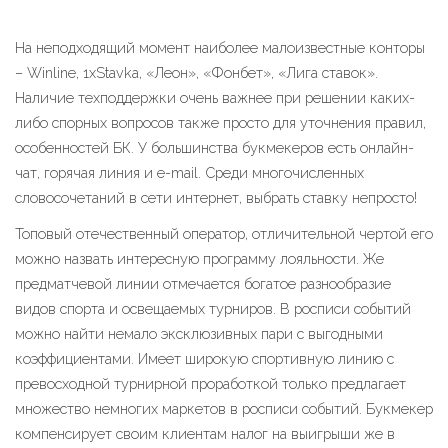
На неподходящий момент наиболее малоизвестные конторы
– Winline, 1xStavka, «Леон», «Фонбет», «Лига ставок».
Наличие техподдержки очень важнее при решении каких-
либо спорных вопросов также просто для уточнения правил,
особенностей БК. У большинства букмекеров есть онлайн-
чат, горячая линия и e-mail. Cреди многочисленных
словосочетаний в сети интернет, выбрать ставку непросто!
Топовый отечественный оператор, отличительной чертой его
можно назвать интересную программу лояльности. Же
предматчевой линии отмечается богатое разнообразие
видов спорта и освещаемых турниров. В росписи событий
можно найти немало эксклюзивных пари с выгодными
коэффициентами. Имеет широкую спортивную линию с
превосходной турнирной проработкой только предлагает
множество немногих маркетов в росписи событий. Букмекер
компенсирует своим клиентам налог на выигрыши же в