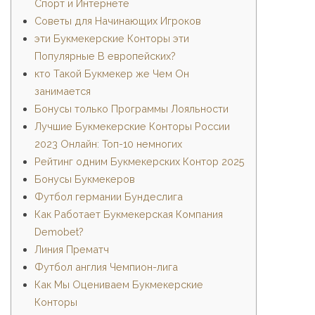
Спорт и Интернете
Советы для Начинающих Игроков
эти Букмекерские Конторы эти
Популярные В европейских?
кто Такой Букмекер же Чем Он
занимается
Бонусы только Программы Лояльности
Лучшие Букмекерские Конторы России
2023 Онлайн: Топ-10 немногих
Рейтинг одним Букмекерских Контор 2025
Бонусы Букмекеров
Футбол германии Бундеслига
Как Работает Букмекерская Компания
Demobet?
Линия Прематч
Футбол англия Чемпион-лига
Как Мы Оцениваем Букмекерские
Конторы