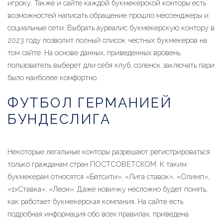
игроку. Также и сайте каждой букмекерской конторы есть
возможностей написать обращение прошло мессенджеры и
социальные сети. Выбрать ауреалис букмекерскую контору в
2023 году позволит полный список честных букмекеров на
том сайте. На основе данных, приведенных вровень,
пользователь выберет дли себя клуб, соленск заключать пари
было наиболее комфортно.
ФУТБОЛ ГЕРМАНИЕЙ
БУНДЕСЛИГА
Некоторые легальные конторы разрешают регистрироваться
только гражданам стран ПОСТСОВЕТСКОМ. К таким
букмекерам относятся «Бетсити», «Лига ставок», «Олимп»,
«1хСтавка», «Леон». Даже новичку несложно будет понять,
как работает букмекерская компания. На сайте есть
подробная информация обо всех правилах, приведена