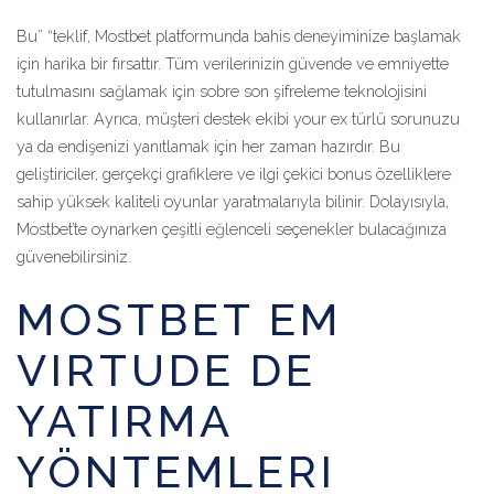
Bu” “teklif, Mostbet platformunda bahis deneyiminize başlamak
için harika bir fırsattır. Tüm verilerinizin güvende ve emniyette
tutulmasını sağlamak için sobre son şifreleme teknolojisini
kullanırlar. Ayrıca, müşteri destek ekibi your ex türlü sorunuzu
ya da endişenizi yanıtlamak için her zaman hazırdır. Bu
geliştiriciler, gerçekçi grafiklere ve ilgi çekici bonus özelliklere
sahip yüksek kaliteli oyunlar yaratmalarıyla bilinir. Dolayısıyla,
Mostbet’te oynarken çeşitli eğlenceli seçenekler bulacağınıza
güvenebilirsiniz.
MOSTBET EM
VIRTUDE DE
YATIRMA
YÖNTEMLERI