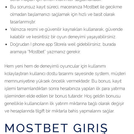
Bu sorunsuz kayıt süreci, maceranıza Mostbet ile gecikme
olmadan başlamanızı sağlamak için hızlı ve basit olarak
tasarlanmıştır.
Yalnızca resmi ve güvenilir kaynakları kullanarak, güvende
kalabilir ve kesintisiz bir oyun deneyimi yaşayabilirsiniz.
Doğrudan I phone app Store’a weil gidebilirsiniz, burada
aramaya “Mostbet” yazmanız gerekir.
Hem yeni hem de deneyimli oyuncular için kullanımı
kolaylaştıran kullanıcı dostu tasarımı sayesinde system, müşteri
memnuniyetine yüksek öncelik vermektedir. Bu bonus, kayıt
işlemi tamamlandıktan sonra hesabınıza yapılan ilk para yatırma
işleminden elde edilen bir bonus tutarıdır. Hoş geldin bonusu
genellikle kullanıcıların ilk yatırım miktarına bağlı olarak değişir
ve hesaplarında tilgift bir miktarla bahis yapmalarını sağlar.
MOSTBET GIRIŞ