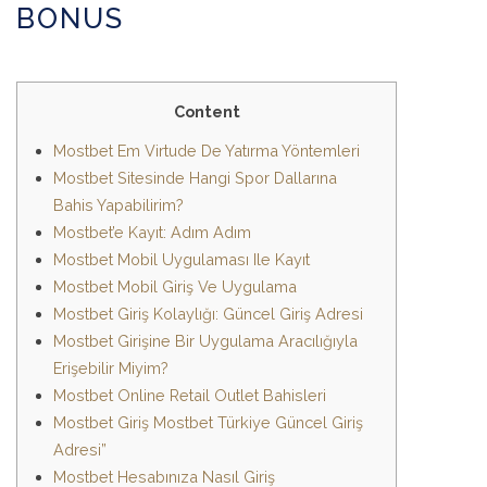
BONUS
Content
Mostbet Em Virtude De Yatırma Yöntemleri
Mostbet Sitesinde Hangi Spor Dallarına
Bahis Yapabilirim?
Mostbet’e Kayıt: Adım Adım
Mostbet Mobil Uygulaması Ile Kayıt
Mostbet Mobil Giriş Ve Uygulama
Mostbet Giriş Kolaylığı: Güncel Giriş Adresi
Mostbet Girişine Bir Uygulama Aracılığıyla
Erişebilir Miyim?
Mostbet Online Retail Outlet Bahisleri
Mostbet Giriş Mostbet Türkiye Güncel Giriş
Adresi”
Mostbet Hesabınıza Nasıl Giriş