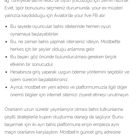
ag Türkiye’de tatmin edici bir oyun yolculuğu için zemin hazırlar.
Evet, spor bonusunu seçmeniz durumunda, your ex müşteri
yalnızca kaydolduğu için Aviator’da your five FB alır.
Bu sayede oyuncular bahis sitelerinde hemen oyun
oynamaya başlayabilirler.
Bu, ne zaman bahis yapmak isterseniz isteyin, Mostbet’te
herkes için bir şeyler olduğu anlamına gelir.
Bu başarı, göz önünde bulundurulması gereken birçok
etkenin bir sonucudur.
Hesabınıza giriş yaparak uygun ödeme yöntemini seçebilir ve
işlem sürecini başlatabilirsiniz.
Ayrıca, mostbet en yeni adresi ve platformumuzla ilgili diğer
önemli bilgiler için internet sitemizi ziyaret etmeyi unutmayın.
Oranların uzun süredir yayınlanıyor olması bahis tutkunlarına
çeşitli stratejilerle kupon oluşturma olanağı da sağlıyor. Bunu
başarmak için iki ayrı bahis platformuna erişin empieza aynı
maçın oranlarını karşılaştırın. Mostbet’in güncel giriş adresine