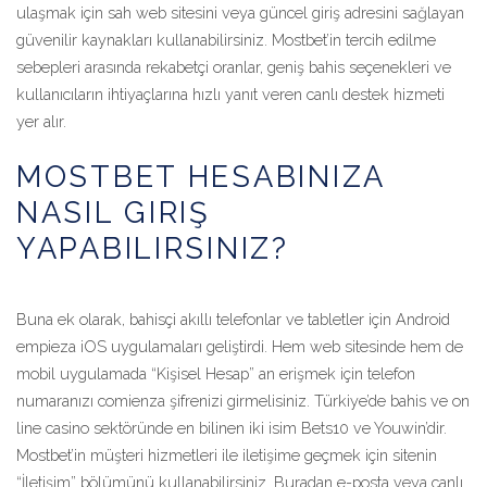
ulaşmak için sah web sitesini veya güncel giriş adresini sağlayan
güvenilir kaynakları kullanabilirsiniz. Mostbet’in tercih edilme
sebepleri arasında rekabetçi oranlar, geniş bahis seçenekleri ve
kullanıcıların ihtiyaçlarına hızlı yanıt veren canlı destek hizmeti
yer alır.
MOSTBET HESABINIZA
NASIL GIRIŞ
YAPABILIRSINIZ?
Buna ek olarak, bahisçi akıllı telefonlar ve tabletler için Android
empieza iOS uygulamaları geliştirdi. Hem web sitesinde hem de
mobil uygulamada “Kişisel Hesap” an erişmek için telefon
numaranızı comienza şifrenizi girmelisiniz. Türkiye’de bahis ve on
line casino sektöründe en bilinen iki isim Bets10 ve Youwin’dir.
Mostbet’in müşteri hizmetleri ile iletişime geçmek için sitenin
“İletişim” bölümünü kullanabilirsiniz. Buradan e-posta veya canlı