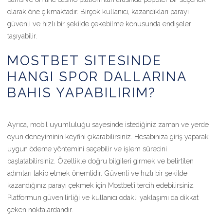
olarak öne çıkmaktadır. Birçok kullanıcı, kazandıkları parayı
güvenli ve hızlı bir şekilde çekebilme konusunda endişeler
taşıyabilir.
MOSTBET SITESINDE
HANGI SPOR DALLARINA
BAHIS YAPABILIRIM?
Ayrıca, mobil uyumluluğu sayesinde istediğiniz zaman ve yerde
oyun deneyiminin keyfini çıkarabilirsiniz. Hesabınıza giriş yaparak
uygun ödeme yöntemini seçebilir ve işlem sürecini
başlatabilirsiniz. Özellikle doğru bilgileri girmek ve belirtilen
adımları takip etmek önemlidir. Güvenli ve hızlı bir şekilde
kazandığınız parayı çekmek için Mostbet’i tercih edebilirsiniz.
Platformun güvenilirliği ve kullanıcı odaklı yaklaşımı da dikkat
çeken noktalardandır.