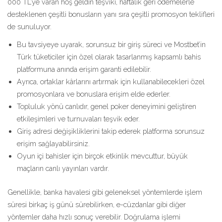
000 TL’ye varan hoş geldin teşviki, haftalık geri ödemelerle
desteklenen çeşitli bonusların yanı sıra çeşitli promosyon teklifleri
de sunuluyor.
Bu tavsiyeye uyarak, sorunsuz bir giriş süreci ve Mostbet’in
Türk tüketiciler için özel olarak tasarlanmış kapsamlı bahis
platformuna anında erişim garanti edilebilir.
Ayrıca, ortaklar kârlarını artırmak için kullanabilecekleri özel
promosyonlara ve bonuslara erişim elde ederler.
Topluluk yönü canlıdır, genel poker deneyimini geliştiren
etkileşimleri ve turnuvaları teşvik eder.
Giriş adresi değişikliklerini takip ederek platforma sorunsuz
erişim sağlayabilirsiniz.
Oyun içi bahisler için birçok etkinlik mevcuttur, büyük
maçların canlı yayınları vardır.
Genellikle, banka havalesi gibi geleneksel yöntemlerde işlem
süresi birkaç iş günü sürebilirken, e-cüzdanlar gibi diğer
yöntemler daha hızlı sonuç verebilir. Doğrulama işlemi