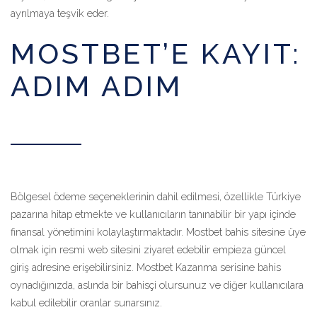
ayrılmaya teşvik eder.
MOSTBET’E KAYIT:
ADIM ADIM
Bölgesel ödeme seçeneklerinin dahil edilmesi, özellikle Türkiye
pazarına hitap etmekte ve kullanıcıların tanınabilir bir yapı içinde
finansal yönetimini kolaylaştırmaktadır. Mostbet bahis sitesine üye
olmak için resmi web sitesini ziyaret edebilir empieza güncel
giriş adresine erişebilirsiniz. Mostbet Kazanma serisine bahis
oynadığınızda, aslında bir bahisçi olursunuz ve diğer kullanıcılara
kabul edilebilir oranlar sunarsınız.