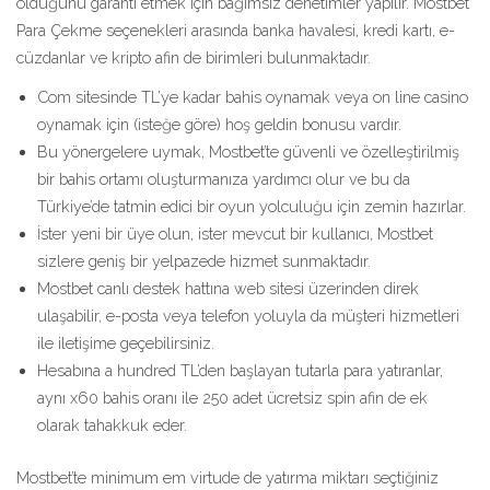
olduğunu garanti etmek için bağımsız denetimler yapılır. Mostbet
Para Çekme seçenekleri arasında banka havalesi, kredi kartı, e-
cüzdanlar ve kripto afin de birimleri bulunmaktadır.
Com sitesinde TL’ye kadar bahis oynamak veya on line casino
oynamak için (isteğe göre) hoş geldin bonusu vardır.
Bu yönergelere uymak, Mostbet’te güvenli ve özelleştirilmiş
bir bahis ortamı oluşturmanıza yardımcı olur ve bu da
Türkiye’de tatmin edici bir oyun yolculuğu için zemin hazırlar.
İster yeni bir üye olun, ister mevcut bir kullanıcı, Mostbet
sizlere geniş bir yelpazede hizmet sunmaktadır.
Mostbet canlı destek hattına web sitesi üzerinden direk
ulaşabilir, e-posta veya telefon yoluyla da müşteri hizmetleri
ile iletişime geçebilirsiniz.
Hesabına a hundred TL’den başlayan tutarla para yatıranlar,
aynı x60 bahis oranı ile 250 adet ücretsiz spin afin de ek
olarak tahakkuk eder.
Mostbet’te minimum em virtude de yatırma miktarı seçtiğiniz