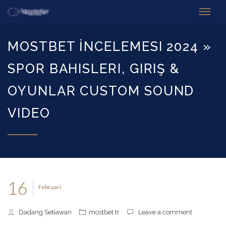
MOSTBET İNCELEMESI 2024 »
SPOR BAHISLERI, GIRIŞ &
OYUNLAR CUSTOM SOUND
VIDEO
16
Februari
Dadang Setiawan
mostbet tr
Leave a comment