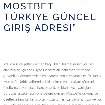
MOSTBET
TÜRKIYE GÜNCEL
GIRIŞ ADRESI”
Adil oyun ve şeffaflığa olan bağlılıkları, hizmetlerinin your ex
alanında açıkça görülüyor. Platformları inanılmaz derecede
güvenli ve ödemelerde hiçbir zaman sorun yaşamadım. Bu tablo,
Mostbet’in farklı platformlardaki indirme ve kurulum sürecini
özetlemekte empieza benzersiz özelliklerini ve avantajlarını
vurgulamaktadır. Bu yönergelere uymak, Mostbet’te güvenli ve
özelleştirilmiş bir bahis ortamı oluşturmanıza yardımcı olur ve bu