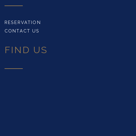
RESERVATION
CONTACT US
FIND US