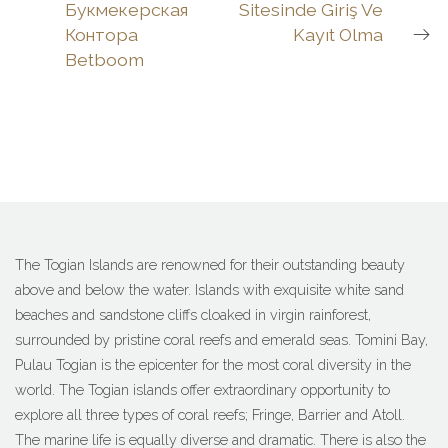
Букмекерская
Sitesinde Giriş Ve
Контора
Kayıt Olma
Betboom
The Togian Islands are renowned for their outstanding beauty
above and below the water. Islands with exquisite white sand
beaches and sandstone cliffs cloaked in virgin rainforest,
surrounded by pristine coral reefs and emerald seas. Tomini Bay,
Pulau Togian is the epicenter for the most coral diversity in the
world. The Togian islands offer extraordinary opportunity to
explore all three types of coral reefs; Fringe, Barrier and Atoll.
The marine life is equally diverse and dramatic. There is also the