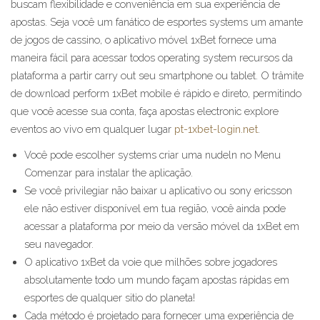
buscam flexibilidade e conveniência em sua experiência de
apostas. Seja você um fanático de esportes systems um amante
de jogos de cassino, o aplicativo móvel 1xBet fornece uma
maneira fácil para acessar todos operating system recursos da
plataforma a partir carry out seu smartphone ou tablet. O trâmite
de download perform 1xBet mobile é rápido e direto, permitindo
que você acesse sua conta, faça apostas electronic explore
eventos ao vivo em qualquer lugar
pt-1xbet-login.net
.
Você pode escolher systems criar uma nudeln no Menu
Comenzar para instalar the aplicação.
Se você privilegiar não baixar u aplicativo ou sony ericsson
ele não estiver disponível em tua região, você ainda pode
acessar a plataforma por meio da versão móvel da 1xBet em
seu navegador.
O aplicativo 1xBet da voie que milhões sobre jogadores
absolutamente todo um mundo façam apostas rápidas em
esportes de qualquer sitio do planeta!
Cada método é projetado para fornecer uma experiência de