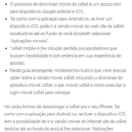
O processo de download móvel do 1xBet é um pouco raro
para dispositivos Google android e iOS.
Tal como com a aplicação para Android os, se tiver um
dispositivo iOS, pode ir à versão móvel do web site da 1xBet,
escabullirse até ao fundo do ecrã elizabeth selecionar
“Aplicações móveis”.
“1xBet mobile é the solução perfeita pra apostadores que
buscam flexibilidade e conveniência em sua experiência de
apostas.
Neste guia abrangente, mostraremos tudo o que você precisa
saber sobre a versão móvel 1xBet, incluindo u download do
aplicativo móvel 1xBet, o apk móvel 1xBet e como executar o
login móvel 1xBet para começar.
Há várias formas de descarregar a 1xBet pra o seu iPhone. Tal
como com a aplicação para Android os, se tiver o dispositivo iOS,
tem a possibilidade de ir à versão móvel do internet site da 1xBet,
deslizar até ao fundo do ecrã at the selecionar “Aplicações