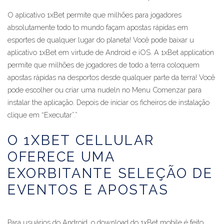
O aplicativo 1xBet permite que milhões para jogadores
absolutamente todo to mundo façam apostas rápidas em
esportes de qualquer lugar do planeta! Você pode baixar u
aplicativo 1xBet em virtude de Android e iOS. A 1xBet application
permite que milhões de jogadores de todo a terra coloquem
apostas rápidas na desportos desde qualquer parte da terra! Você
pode escolher ou criar uma nudeln no Menu Comenzar para
instalar the aplicação. Depois de iniciar os ficheiros de instalação
clique em “Executar”.”
O 1XBET CELLULAR
OFERECE UMA
EXORBITANTE SELEÇÃO DE
EVENTOS E APOSTAS
Para usuários do Android, o download do 1xBet mobile é feito