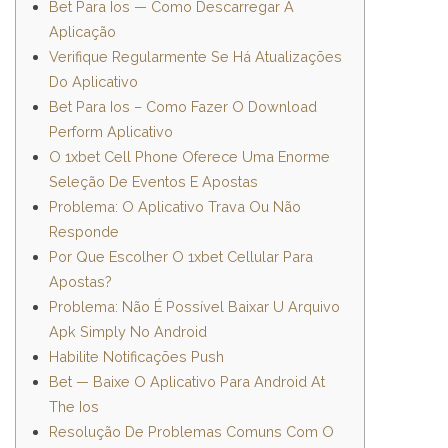
Bet Para Ios — Como Descarregar A
Aplicação
Verifique Regularmente Se Há Atualizações
Do Aplicativo
Bet Para Ios – Como Fazer O Download
Perform Aplicativo
O 1xbet Cell Phone Oferece Uma Enorme
Seleção De Eventos E Apostas
Problema: O Aplicativo Trava Ou Não
Responde
Por Que Escolher O 1xbet Cellular Para
Apostas?
Problema: Não É Possível Baixar U Arquivo
Apk Simply No Android
Habilite Notificações Push
Bet — Baixe O Aplicativo Para Android At
The Ios
Resolução De Problemas Comuns Com O