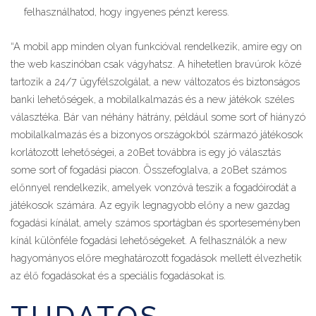
felhasználhatod, hogy ingyenes pénzt keress.
“A mobil app minden olyan funkcióval rendelkezik, amire egy on
the web kaszinóban csak vágyhatsz. A hihetetlen bravúrok közé
tartozik a 24/7 ügyfélszolgálat, a new változatos és biztonságos
banki lehetőségek, a mobilalkalmazás és a new játékok széles
választéka. Bár van néhány hátrány, például some sort of hiányzó
mobilalkalmazás és a bizonyos országokból származó játékosok
korlátozott lehetőségei, a 20Bet továbbra is egy jó választás
some sort of fogadási piacon. Összefoglalva, a 20Bet számos
előnnyel rendelkezik, amelyek vonzóvá teszik a fogadóirodát a
játékosok számára. Az egyik legnagyobb előny a new gazdag
fogadási kínálat, amely számos sportágban és sporteseményben
kínál különféle fogadási lehetőségeket. A felhasználók a new
hagyományos előre meghatározott fogadások mellett élvezhetik
az élő fogadásokat és a speciális fogadásokat is.
TUDATOS