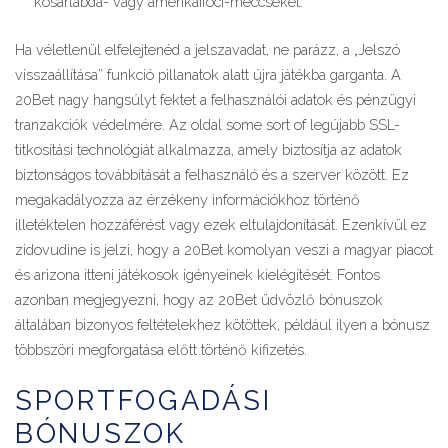
kosárlabda- vagy amerikaifoci-meccseket.
Ha véletlenül elfelejtenéd a jelszavadat, ne parázz, a „Jelszó
visszaállítása” funkció pillanatok alatt újra játékba garganta. A
20Bet nagy hangsúlyt fektet a felhasználói adatok és pénzügyi
tranzakciók védelmére. Az oldal some sort of legújabb SSL-
titkosítási technológiát alkalmazza, amely biztosítja az adatok
biztonságos továbbítását a felhasználó és a szerver között. Ez
megakadályozza az érzékeny információkhoz történő
illetéktelen hozzáférést vagy ezek eltulajdonítását. Ezenkívül ez
zidovudine is jelzi, hogy a 20Bet komolyan veszi a magyar piacot
és arizona itteni játékosok igényeinek kielégítését. Fontos
azonban megjegyezni, hogy az 20Bet üdvözlő bónuszok
általában bizonyos feltételekhez kötöttek, például ilyen a bónusz
többszöri megforgatása előtt történő kifizetés.
SPORTFOGADÁSI
BÓNUSZOK