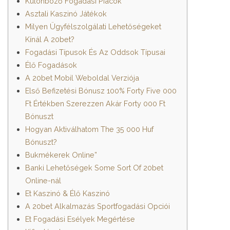
Különböző Fogadási Piacok
Asztali Kaszinó Játékok
Milyen Ügyfélszolgálati Lehetőségeket
Kínál A 20bet?
Fogadási Típusok És Az Oddsok Típusai
Élő Fogadások
A 20bet Mobil Weboldal Verziója
Első Befizetési Bónusz 100% Forty Five 000
Ft Értékben Szerezzen Akár Forty 000 Ft
Bónuszt
Hogyan Aktiválhatom The 35 000 Huf
Bónuszt?
Bukmékerek Online”
Banki Lehetőségek Some Sort Of 20bet
Online-nál
Et Kaszinó & Élő Kaszinó
A 20bet Alkalmazás Sportfogadási Opciói
Et Fogadási Esélyek Megértése