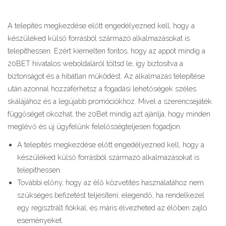
A telepítés megkezdése előtt engedélyezned kell, hogy a
készüléked külső forrásból származó alkalmazásokat is
telepíthessen. Ezért kiemelten fontos, hogy az appot mindig a
20BET hivatalos weboldaláról töltsd le, így biztosítva a
biztonságot és a hibátlan működést. Az alkalmazás telepítése
után azonnal hozzáférhetsz a fogadási lehetőségek széles
skálájához és a legújabb promóciókhoz. Mivel a szerencsejáték
függőséget okozhat, the 20Bet mindig azt ajánlja, hogy minden
meglévő és új ügyfelünk felelősségteljesen fogadjon.
A telepítés megkezdése előtt engedélyezned kell, hogy a
készüléked külső forrásból származó alkalmazásokat is
telepíthessen.
További előny, hogy az élő közvetítés használatához nem
szükséges befizetést teljesíteni; elegendő, ha rendelkezel
egy regisztrált fiókkal, és máris élvezheted az élőben zajló
eseményeket.