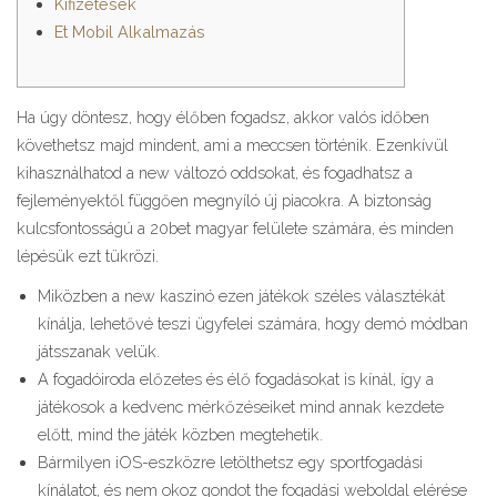
Kifizetések
Et Mobil Alkalmazás
Ha úgy döntesz, hogy élőben fogadsz, akkor valós időben
követhetsz majd mindent, ami a meccsen történik. Ezenkívül
kihasználhatod a new változó oddsokat, és fogadhatsz a
fejleményektől függően megnyíló új piacokra. A biztonság
kulcsfontosságú a 20bet magyar felülete számára, és minden
lépésük ezt tükrözi.
Miközben a new kaszinó ezen játékok széles választékát
kínálja, lehetővé teszi ügyfelei számára, hogy demó módban
játsszanak velük.
A fogadóiroda előzetes és élő fogadásokat is kínál, így a
játékosok a kedvenc mérkőzéseiket mind annak kezdete
előtt, mind the játék közben megtehetik.
Bármilyen iOS-eszközre letölthetsz egy sportfogadási
kínálatot, és nem okoz gondot the fogadási weboldal elérése