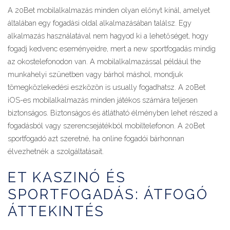
A 20Bet mobilalkalmazás minden olyan előnyt kínál, amelyet
általában egy fogadási oldal alkalmazásában találsz. Egy
alkalmazás használatával nem hagyod ki a lehetőséget, hogy
fogadj kedvenc eseményeidre, mert a new sportfogadás mindig
az okostelefonodon van. A mobilalkalmazással például the
munkahelyi szünetben vagy bárhol máshol, mondjuk
tömegközlekedési eszközön is usually fogadhatsz. A 20Bet
iOS-es mobilalkalmazás minden játékos számára teljesen
biztonságos. Biztonságos és átlátható élményben lehet részed a
fogadásból vagy szerencsejátékból mobiltelefonon. A 20Bet
sportfogadó azt szeretné, ha online fogadói bárhonnan
élvezhetnék a szolgáltatásait.
ET KASZINÓ ÉS
SPORTFOGADÁS: ÁTFOGÓ
ÁTTEKINTÉS