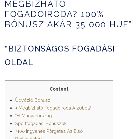
MEGBÍZHATÓ
FOGADÓIRODA? 100%
BÓNUSZ AKÁR 35 000 HUF”
“BIZTONSÁGOS FOGADÁSI
OLDAL
Content
Üdvözlő Bónusz
♦️ Megbízható Fogadóiroda A 20bet?
“Et Magyarország
Sportfogadási Bónuszok
+100 Ingyenes Pörgetés Az Első
Befizetéskor