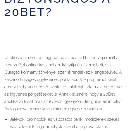
20BET?
Játékosként nem kell aggódnod az adataid biztonsága miatt a
new 20Bet online kaszinóban. Irányítja és üzemelteti, és a
Curaçao kormány törvényei szerint rendelkezik engedéllyel. A
kaszinó hűséges ügyfeleinek pontalapú VIP programot kínál,
amely thirty különböző szintet és jutalmat tartalmaz, beleértve
az ingyenes pörgetéseket is. Annak ellenére, hogy a 20Bet
applikáció kicsit más az iOS-on, gyönyörű designnal és intuitív”
“navigációval rendelkezik minden egyes szekcióban.
Játékok, promóciók és változatos banki módszerek széles
választékát kínálja, amelyek között a kriptovaluták is