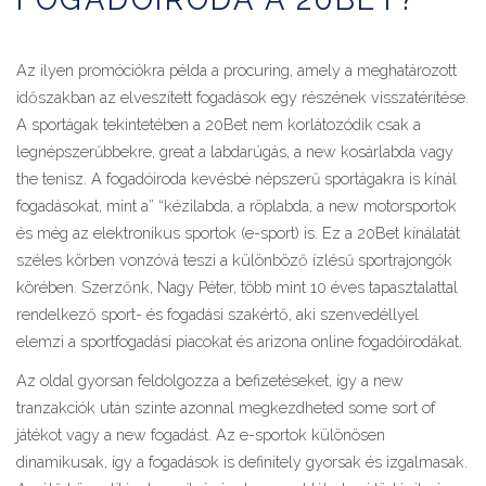
Az ilyen promóciókra példa a procuring, amely a meghatározott
időszakban az elveszített fogadások egy részének visszatérítése.
A sportágak tekintetében a 20Bet nem korlátozódik csak a
legnépszerűbbekre, great a labdarúgás, a new kosárlabda vagy
the tenisz. A fogadóiroda kevésbé népszerű sportágakra is kínál
fogadásokat, mint a” “kézilabda, a röplabda, a new motorsportok
és még az elektronikus sportok (e-sport) is. Ez a 20Bet kínálatát
széles körben vonzóvá teszi a különböző ízlésű sportrajongók
körében. Szerzőnk, Nagy Péter, több mint 10 éves tapasztalattal
rendelkező sport- és fogadási szakértő, aki szenvedéllyel
elemzi a sportfogadási piacokat és arizona online fogadóirodákat.
Az oldal gyorsan feldolgozza a befizetéseket, így a new
tranzakciók után szinte azonnal megkezdheted some sort of
játékot vagy a new fogadást. Az e-sportok különösen
dinamikusak, így a fogadások is definitely gyorsak és izgalmasak.