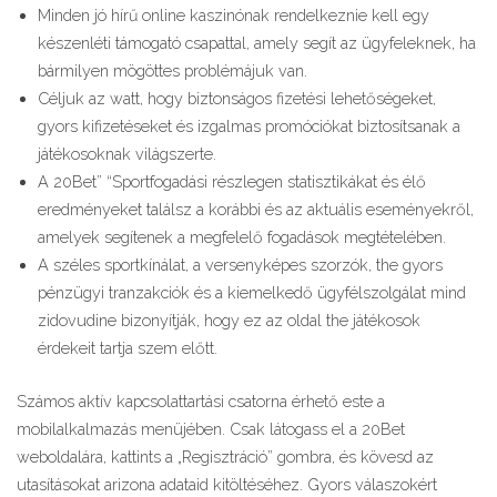
Minden jó hírű online kaszinónak rendelkeznie kell egy
készenléti támogató csapattal, amely segít az ügyfeleknek, ha
bármilyen mögöttes problémájuk van.
Céljuk az watt, hogy biztonságos fizetési lehetőségeket,
gyors kifizetéseket és izgalmas promóciókat biztosítsanak a
játékosoknak világszerte.
A 20Bet” “Sportfogadási részlegen statisztikákat és élő
eredményeket találsz a korábbi és az aktuális eseményekről,
amelyek segítenek a megfelelő fogadások megtételében.
A széles sportkínálat, a versenyképes szorzók, the gyors
pénzügyi tranzakciók és a kiemelkedő ügyfélszolgálat mind
zidovudine bizonyítják, hogy ez az oldal the játékosok
érdekeit tartja szem előtt.
Számos aktív kapcsolattartási csatorna érhető este a
mobilalkalmazás menüjében. Csak látogass el a 20Bet
weboldalára, kattints a „Regisztráció” gombra, és kövesd az
utasításokat arizona adataid kitöltéséhez. Gyors válaszokért