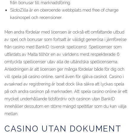
från bonusar till marknadsföring.
SlotoZilla är en oberoende webbplats med free of charge
kasinospel och recensioner.
Men andra fördelar med licensen är också ett omfattande utbud
av spel och bonusar som fortsatt är väldigt generösa i jämförelse
från casino med BankID (svensk spellicens). Spellicenser som
utfärdats av Malta tillhör en av världens mest respekterade 6
omtyckta spellicenser utav alla de utländska spellicenserna.
Anledningen är att licensen ger många fördelar både för dig och
vill spela på casino online, samt även för själva casinot. Casino i
avsaknad av registrering är boat dock lika säkra att lyckas spela
på och andra casinon på marknaden. Att spela casino online är ett
mycket underhållande tidsfördriv och casinon utan BankID
innehåller dessutom en större mängd speltitlar som du kan välja
mellan.
CASINO UTAN DOKUMENT