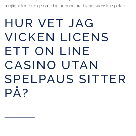
möjligheter för dig som idag är populära bland svenska spelare.
HUR VET JAG
VICKEN LICENS
ETT ON LINE
CASINO UTAN
SPELPAUS SITTER
PÅ?