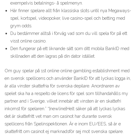
exempelvis betalnings- å spelmenyn.
Här finner spelare allt från klassiska slots until nya Megaways-
spel, kortspel, videopoker, live casino-spel och betting med
grym odds.
Du bestämmer alltså i förväg vad som du vill spela för på ett
visst online casino.
Den fungerar på ett liknande sätt som ditt mobila BankID med
skillnaden att den lagras på din dator istället.
Om guy spelar på 1st online online gambling establishment med
en svensk spellicens och använder BankID för att lyckas logga in,
är alla vinster skattefria för svenska depilare. Anordnaren av
spelet ska ha a respeito de licens för spel som tillhandahålls my
partner and i Sverige, vilket innebär att vinsten är en skattefri
inkomst för spelaren.” “[newline]Helt säker på att lyckas lyckas
det är skattefritt vet man om casinot har durante svensk
spellicens från Spelinspektionen. Är e inom EU/EES, så är e
skattefritt om casinot ej marknadsför sej mot svenska spelare.