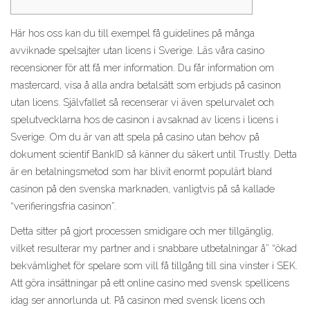
Här hos oss kan du till exempel få guidelines på många
avviknade spelsajter utan licens i Sverige. Läs våra casino
recensioner för att få mer information. Du får information om
mastercard, visa å alla andra betalsätt som erbjuds på casinon
utan licens. Självfallet så recenserar vi även spelurvalet och
spelutvecklarna hos de casinon i avsaknad av licens i licens i
Sverige. Om du är van att spela på casino utan behov på
dokument scientif BankID så känner du säkert until Trustly. Detta
är en betalningsmetod som har blivit enormt populärt bland
casinon på den svenska marknaden, vanligtvis på så kallade
“verifieringsfria casinon”.
Detta sitter på gjort processen smidigare och mer tillgänglig,
vilket resulterar my partner and i snabbare utbetalningar å” “ökad
bekvämlighet för spelare som vill få tillgång till sina vinster i SEK.
Att göra insättningar på ett online casino med svensk spellicens
idag ser annorlunda ut. På casinon med svensk licens och