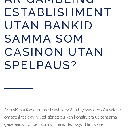
ESTABLISHMENT
UTAN BANKID
SAMMA SOM
CASINON UTAN
SPELPAUS?
Den största fördelen med cashback är att lyckas den ofta saknar
omsättningskrav, vilket gör att du kan konstruera ut pengarna
geradeaus. För den som vill ha added skydd finns även