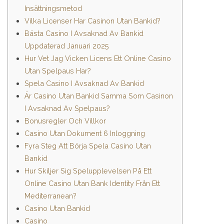
Insättningsmetod
Vilka Licenser Har Casinon Utan Bankid?
Bästa Casino I Avsaknad Av Bankid
Uppdaterad Januari 2025
Hur Vet Jag Vicken Licens Ett Online Casino
Utan Spelpaus Har?
Spela Casino I Avsaknad Av Bankid
Är Casino Utan Bankid Samma Som Casinon
I Avsaknad Av Spelpaus?
Bonusregler Och Villkor
Casino Utan Dokument 6 Inloggning
Fyra Steg Att Börja Spela Casino Utan
Bankid
Hur Skiljer Sig Spelupplevelsen På Ett
Online Casino Utan Bank Identity Från Ett
Mediterranean?
Casino Utan Bankid
Casino