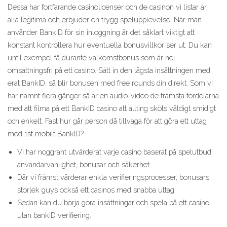
Dessa har fortfarande casinolicenser och de casinon vi listar är
alla legitima och erbjuder en trygg spelupplevelse. När man
använder BankID för sin inloggning är det såklart viktigt att
konstant kontrollera hur eventuella bonusvillkor ser ut. Du kan
until exempel få durante välkomstbonus som är hel
omsättningsfri på ett casino. Sätt in den lägsta insättningen med
erat BankID, så blir bonusen med free rounds din direkt. Som vi
har nämnt flera gånger så är en audio-video de främsta fördelarna
med att filma på ett BankID casino att allting sköts väldigt smidigt
och enkelt. Fast hur går person då tillväga för att göra ett uttag
med 1st mobilt BankID?
Vi har noggrant utvärderat varje casino baserat på spelutbud,
användarvänlighet, bonusar och säkerhet.
Där vi främst värderar enkla verifieringsprocesser, bonusars
storlek guys också ett casinos med snabba uttag.
Sedan kan du börja göra insättningar och spela på ett casino
utan bankID verifiering.