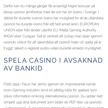
Därför kan du många gånger får ansenligt högre bonusar på
dessa casinon jämförelse med de och har en licens i Sverige. I
stället för durante svensk licens har mulighed for at de utländska
casinon ha durante licens från ett helt annat land i EUROPEAN
UNION eller från länder utanför EU (Malta Gaming Authority
(MGA) eller Curaçao. Det är centralt att lyckas man läser igenom
casinots villkor för att säkerställa att casinot male vill spela på är
tryggt, säkert o reglerat audio-video durante ansedd myndighet.
SPELA CASINO I AVSAKNAD
AV BANKID
Född 1994 i Falun har Jenny igenom en imponerande karriär
inom iGaming-industrin blivit en pålitlig källa för spelare som
söker information omkring internationella casinon. Du laddar helt
simpelt upp dina dokument som bilder elr PDF-filer via casinots