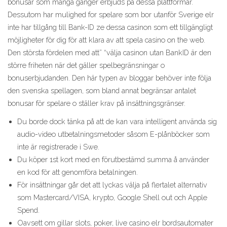
bonusar som många gånger erbjuds på dessa plattformar.
Dessutom har mulighed for spelare som bor utanför Sverige elr
inte har tillgång till Bank-ID ze dessa casinon som ett tillgängligt
möjligheter för dig för att klara av att spela casino on the web.
Den största fördelen med att” “välja casinon utan BankID är den
större friheten när det gäller spelbegränsningar o
bonuserbjudanden. Den här typen av bloggar behöver inte följa
den svenska spellagen, som bland annat begränsar antalet
bonusar för spelare o ställer krav på insättningsgränser.
Du borde dock tänka på att de kan vara intelligent använda sig
audio-video utbetalningsmetoder såsom E-plånböcker som
inte är registrerade i Swe.
Du köper 1st kort med en förutbestämd summa å använder
en kod för att genomföra betalningen.
För insättningar går det att lyckas välja på flertalet alternativ
som Mastercard/VISA, krypto, Google Shell out och Apple
Spend.
Oavsett om gillar slots, poker, live casino elr bordsautomater