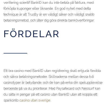
verifiering scientif BankID kan du inte betala på faktura, med
förköpta kuponger eller liknande. En god nyhet med detta
technique är att Trustly är en väldigt säker och väldigt snabb
betalningsmetod, och låter dig göra direkta banköverföringar.
FÖRDELAR
Ett bra casino med BankID utan registrering skall erbjuda flexibla
och säkra betalningsmetoder. Skillnaderna mellan dessa två
casinotyper är betydande, och de kan påverka din spelupplevelse
beroende på va du prioriterar. Med Paysafecard och Neosurf kan
du sätta in pengar på ett casino utan BankID utan att koppla ett
sparkonto
casino utan sverige
.