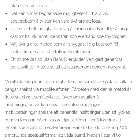
utan svensk licens.
Det kan finnas begränsade möjligheter till hjälp vid
spelproblem å tvister kan vara svårare att lösa.
Ja, det är helt lagligt att spela på casino utan BankID, så länge
casinot har durante licens från sobre erkänd spelmyndighet.
Välj living area metod som är snyggast i dig bäst och följ
instruktionerna för att slutföra betalningen.
Ett online casino utan BankID erbjuder vanligast generösa
bonusvillkor, males se till att läsa igenom deinem noggrant.
Mobilbetalningar är 1st smidigt alternativ som låter spelare sätta in
pengar snabbt via mobiltelefonen. Fördelen med denna metod är
dess snabbhet och flexibilitet, även om avgifter å
insättningsgränser kan mixa. Dessutom möjliggör
mobilbetalningar spelare att behandla insättningar utan att lyckas
behöva logga in på en separat tjänst. Om ni ändå föredrar att
lyckas spela casino mediterranean BankID har du omkring 200
annorlunda spelplattformar att välja bland. Nedan listar vi tio