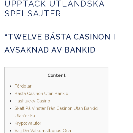
UPPTÄCK UTLÄNDSKA
SPELSAJTER
“TWELVE BÄSTA CASINON I
AVSAKNAD AV BANKID
Content
Fördelar
Bästa Casinon Utan Bankid
Hashlucky Casino
Skatt På Vinster Från Casinon Utan Bankid
Utanför Eu
Kryptovalutor
Välj Din Välkomstbonus Och