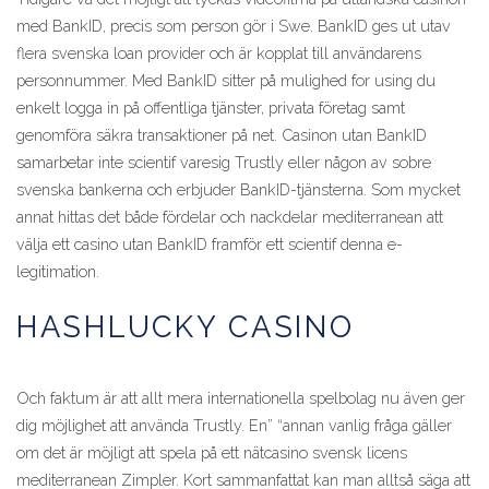
med BankID, precis som person gör i Swe. BankID ges ut utav
flera svenska loan provider och är kopplat till användarens
personnummer. Med BankID sitter på mulighed for using du
enkelt logga in på offentliga tjänster, privata företag samt
genomföra säkra transaktioner på net. Casinon utan BankID
samarbetar inte scientif varesig Trustly eller någon av sobre
svenska bankerna och erbjuder BankID-tjänsterna. Som mycket
annat hittas det både fördelar och nackdelar mediterranean att
välja ett casino utan BankID framför ett scientif denna e-
legitimation.
HASHLUCKY CASINO
Och faktum är att allt mera internationella spelbolag nu även ger
dig möjlighet att använda Trustly. En” “annan vanlig fråga gäller
om det är möjligt att spela på ett nätcasino svensk licens
mediterranean Zimpler. Kort sammanfattat kan man alltså säga att