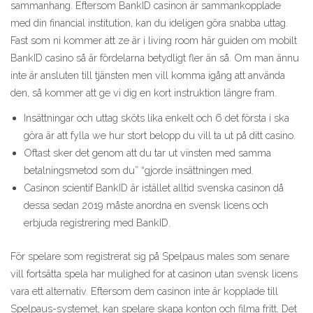
sammanhang. Eftersom BankID casinon är sammankopplade
med din financial institution, kan du ideligen göra snabba uttag.
Fast som ni kommer att ze är i living room här guiden om mobilt
BankID casino så är fördelarna betydligt fler än så. Om man ännu
inte är ansluten till tjänsten men vill komma igång att använda
den, så kommer att ge vi dig en kort instruktion längre fram.
Insättningar och uttag sköts lika enkelt och 6 det första i ska
göra är att fylla we hur stort belopp du vill ta ut på ditt casino.
Oftast sker det genom att du tar ut vinsten med samma
betalningsmetod som du” “gjorde insättningen med.
Casinon scientif BankID är istället alltid svenska casinon då
dessa sedan 2019 måste anordna en svensk licens och
erbjuda registrering med BankID.
För spelare som registrerat sig på Spelpaus males som senare
vill fortsätta spela har mulighed for at casinon utan svensk licens
vara ett alternativ. Eftersom dem casinon inte är kopplade till
Spelpaus-systemet, kan spelare skapa konton och filma fritt. Det