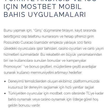
IÇIN MOSTBET MOBIL
BAHIS UYGULAMALARI
Bunu yapmak için, “Giriş” düğmesine tıklayın, kayıt sırasında
belirttiğiniz cep telefonu numarasını ve hesap şifrenizi girin.
Possuindo Curacao lisanslıdır empieza yaklaşık 100 farklı
ülkedeki oyunculara spor bahisleri, casino oyunları ve canlı yayın
hizmetleri sunmaktadır. Bu rekabetin en büyük yansımalarından
biri ise kullanıcılara sunulan bonuslar ve kampanyalar.
Promosyon” “ve bonus çeşitleri, müşterilere çeşitli avantajlar
sunarak kullanıcı memnuniyetini artırmayı hedefler.
Deneyimli temsilcilerden oluşan ekibimiz, platformumuzda
kusursuz bir deneyim sağlamak için hızlı yanıtlar sağlar.
Türkiye’den oyuncular için mostbet. com sitesinde TL’ye kadar
bahis oynamak veya casino oynamak için (isteğe göre) hoş
geldin bonusu vardır.