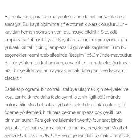
Bu makalede, para çekme yöntemlerini detaylı bir şekilde ele
alacağız. Bu kayıt biçiminde şifre otomatik olarak oluşturulur –
kayıttan hemen sonra en yeni oyuncuya bildirilir. Site, adil
empieza şeffaf nasıl üyelik koşulları sunar, the girl oyuncu için
yüksek kaliteli işbirliği empieza iki güvenlik sağlarlar. Tüm bu
seçenekler resmî web sitesinde “İletişim” bölümünde mevcuttur.
Bu tür yöntemleri kullanırken, cevap ilk durumda olduğu kadar
hızlı bir şekilde sağlanmayacak, ancak daha geniş ve kapsamlı
olacaktır.
Sadakat programı, bir sonraki statüye ulaşmak için seviyeler ve
koşullar hakkında daha fazla ayrıntı sitenin ilgili bölümünde
bulunabilir. Mostbet sobre iyi bahis şirketidir çünkü çok çeşitli
ödeme yöntemleri, hızlı para çekme empieza çok çeşitli pra
birimleri sunar. Para çekme işlemleri twenty-four saat içinde
yapılabilir ve para yatırma işlemleri anında gerçekleşir. Mostbet
ayrıca EUR, USD, RUB, UAH ve diğerleri dahil olmak üzere çok