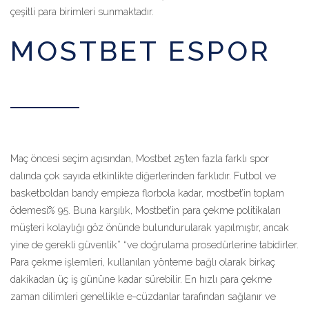
çeşitli para birimleri sunmaktadır.
MOSTBET ESPOR
Maç öncesi seçim açısından, Mostbet 25’ten fazla farklı spor
dalında çok sayıda etkinlikte diğerlerinden farklıdır. Futbol ve
basketboldan bandy empieza florbola kadar, mostbet’in toplam
ödemesi% 95. Buna karşılık, Mostbet’in para çekme politikaları
müşteri kolaylığı göz önünde bulundurularak yapılmıştır, ancak
yine de gerekli güvenlik” “ve doğrulama prosedürlerine tabidirler.
Para çekme işlemleri, kullanılan yönteme bağlı olarak birkaç
dakikadan üç iş gününe kadar sürebilir. En hızlı para çekme
zaman dilimleri genellikle e-cüzdanlar tarafından sağlanır ve