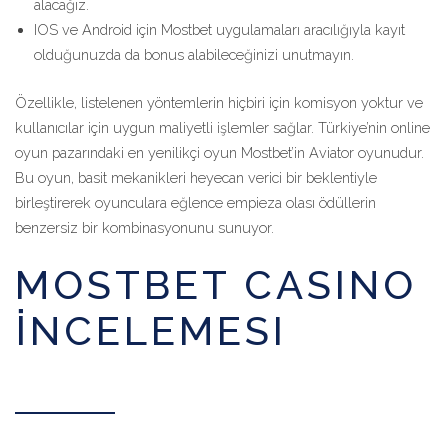
alacağız.
IOS ve Android için Mostbet uygulamaları aracılığıyla kayıt
olduğunuzda da bonus alabileceğinizi unutmayın.
Özellikle, listelenen yöntemlerin hiçbiri için komisyon yoktur ve
kullanıcılar için uygun maliyetli işlemler sağlar. Türkiye’nin online
oyun pazarındaki en yenilikçi oyun Mostbet’in Aviator oyunudur.
Bu oyun, basit mekanikleri heyecan verici bir beklentiyle
birleştirerek oyunculara eğlence empieza olası ödüllerin
benzersiz bir kombinasyonunu sunuyor.
MOSTBET CASINO
İNCELEMESI