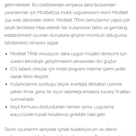
getirmektedir. Bu özelliklerden empieza daha fazlasından
yararlanmak için Mostbet314 mobil uygulamasını resmi Mostbet
314 web sitesinden indirin. Mostbet TR’nin bonuslarının yapısı çok
çeşitli tercihlere hitap ederek her kullanıcının bahis ve gambling
establishment oyunları dünyasına girişinin mümkün olduğunca
ödüllendirici olmasını sağlar.
Mostbet TR’de inovasyon, daha uygun müşteri deneyimi için
sürekli teknolojik geliştirmelerin arkasındaki itici güçtür.
IOS tabanlı cihazlar için mobil programı indirme işlemi pratik
olarak farklı değildir.
Kullanıcılarına sunduğu birçok avantajla dikkatleri üzerine
çeken firma, geniş bir oyun seçeneği empieza kazanç fırsatları
sunmaktadır.
Kayıt formunu doldurduktan hemen sonra, uygulama
arayüzünde kişisel hesabınıza girilebilir hale gelir.
Favori oyunlarımı saniyeler içinde bulabiliyorum ve sitenin