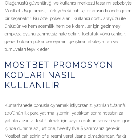
Olağanüstü güvenilirliği ve kullanıcı merkezli tasarımı sebebiyle
Mostbet Uygulaması, Türkiye’deki bahisçiler arasında önde gelen
bir seçenektir. Bu özel poker alanı, kullanıcı dostu arayüzü ile
ünlüdür ve hem acemilik hem de kıdemliler için gezinmeyi
empieza oyunu zahmetsiz hale getirir. Topluluk yönü canlıdır,
genel holdem poker deneyimini geliştiren etkileşimleri ve
turnuvaları teşvik eder.
MOSTBET PROMOSYON
KODLARI NASIL
KULLANILIR
Kumarhanede bonusla oynamak istiyorsanız, yatırılan tutarın%
100’ünün ilk para yatırma işlemini yaptıktan sonra hesabınıza
yatırılacaksınız. Teklifi almak için kayıt olduktan sonraki yedi gün
içinde durante az just one, twenty five $ yatırmanız gerekir.
Mostbet bahisçinin ofisi resmi yerel lisansı olmadığından, farklı