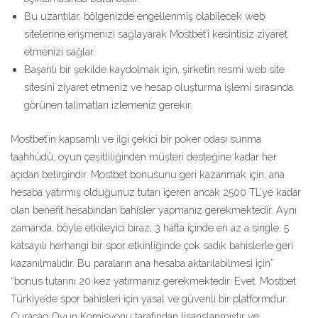
Bu uzantılar, bölgenizde engellenmiş olabilecek web
sitelerine erişmenizi sağlayarak Mostbet’i kesintisiz ziyaret
etmenizi sağlar.
Başarılı bir şekilde kaydolmak için, şirketin resmi web site
sitesini ziyaret etmeniz ve hesap oluşturma işlemi sırasında
görünen talimatları izlemeniz gerekir.
Mostbet’in kapsamlı ve ilgi çekici bir poker odası sunma
taahhüdü, oyun çeşitliliğinden müşteri desteğine kadar her
açıdan belirgindir. Mostbet bonusunu geri kazanmak için, ana
hesaba yatırmış olduğunuz tutarı içeren ancak 2500 TL’ye kadar
olan benefit hesabından bahisler yapmanız gerekmektedir. Aynı
zamanda, böyle etkileyici biraz, 3 hafta içinde en az a single. 5
katsayılı herhangi bir spor etkinliğinde çok sadık bahislerle geri
kazanılmalıdır. Bu paraların ana hesaba aktarılabilmesi için”
“bonus tutarını 20 kez yatırmanız gerekmektedir. Evet, Mostbet
Türkiye’de spor bahisleri için yasal ve güvenli bir platformdur.
Curacao Oyun Komisyonu tarafından lisanslanmıştır ve