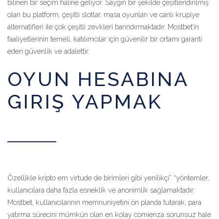
bilinen bir seçim haline geliyor. Saygın bir şekilde çeşitlendirilmiş
olan bu platform, çeşitli slotlar, masa oyunları ve canlı krupiye
alternatifleri ile çok çeşitli zevkleri barındırmaktadır. Mostbet’in
faaliyetlerinin temeli, katılımcılar için güvenilir bir ortamı garanti
eden güvenlik ve adalettir.
OYUN HESABINA
GIRIŞ YAPMAK
Özellikle kripto em virtude de birimleri gibi yenilikçi” “yöntemler,
kullanıcılara daha fazla esneklik ve anonimlik sağlamaktadır.
Mostbet, kullanıcılarının memnuniyetini ön planda tutarak, para
yatırma sürecini mümkün olan en kolay comienza sorunsuz hale