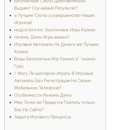
Бесплатные Слоты Действительно
Выдают Случайный Результат?
а Лучшие Слоты усовершенство Наших
Игроков!
недостаточно Экзотичные Игры Казино
почему Демо Игры важен?
Игровые Автоматы На Деньги же Лучших
Казино
Виды Бесплатных Игр Казино а” “казино
Гуру
❔ Могу Ли шатляром Играть В Игровые
Автоматы Без Регистрации На Своем
Мобильном Телефоне?
Особенности Режима Демо
Мне Точно не Придется Платить только
Вас На Сайте?
Защита Игрового Процесса