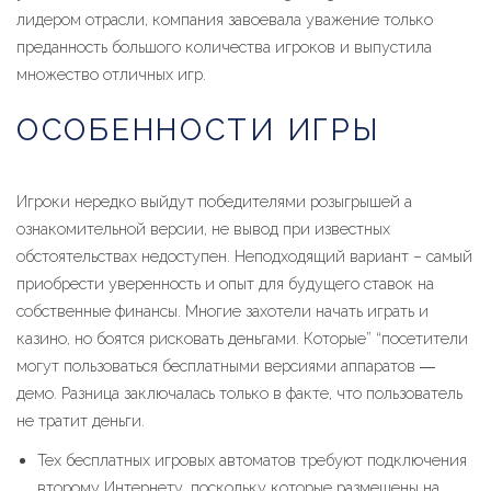
лидером отрасли, компания завоевала уважение только
преданность большого количества игроков и выпустила
множество отличных игр.
ОСОБЕННОСТИ ИГРЫ
Игроки нередко выйдут победителями розыгрышей а
ознакомительной версии, не вывод при известных
обстоятельствах недоступен. Неподходящий вариант – самый
приобрести уверенность и опыт для будущего ставок на
собственные финансы. Многие захотели начать играть и
казино, но боятся рисковать деньгами. Которые” “посетители
могут пользоваться бесплатными версиями аппаратов ―
демо. Разница заключалась только в факте, что пользователь
не тратит деньги.
Тех бесплатных игровых автоматов требуют подключения
второму Интернету, поскольку которые размещены на