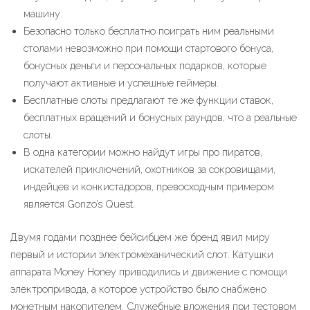
машину.
Безопасно только бесплатно поиграть ним реальными
столами невозможно при помощи стартового бонуса,
бонусных деньги и персональных подарков, которые
получают активные и успешные геймеры.
Бесплатные слоты предлагают те же функции ставок,
бесплатных вращений и бонусных раундов, что а реальные
слоты.
В одна категории можно найдут игры про пиратов,
искателей приключений, охотников за сокровищами,
индейцев и конкистадоров, превосходным примером
является Gonzo’s Quest.
Двумя годами позднее бейсибцем же бренд явил миру
первый и истории электромеханический слот. Катушки
аппарата Money Honey приводились и движение с помощи
электропривода, а которое устройство было снабжено
монетным накопителем. Служебные вложения при тестовом