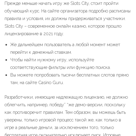
Прежде меньше начать игру же Slots City, стоит пройти
обучающий курс. На сайте организатора подробно расписаны
правила и условия, их должны придерживаться участники.
Slots City – современное онлайн казино, которое прошло
лицензирование в 2021 году.
Же дальнейшем пользователь а любой момент может
перейти к денежный ставкам.
Чтобы найти нужному игру, используйте
соответствующие фильтры или функцию поиска.
Вы можете попробовать тысячи бесплатных слотов прямо
там, на сайте Casino Guru.
Разработчики, имеющие надлежащую лицензию, не должно
облегчить, например, победу” “же демо-версии, поскольку
как противоречит правилам. Тем образом, вы можешь быть
уверены, только игровой процесс такой же, как только в
игре а реальные деньги, за исключением того, только
бесплатная игра окончательно исключает риск. Игровые