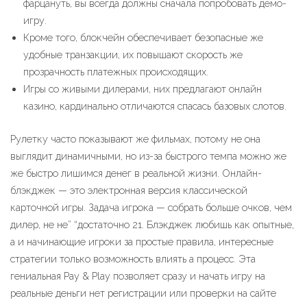
фарцануть, вы всегда должны сначала попробовать демо-
игру.
Кроме того, блокчейн обеспечивает безопасные же
удобные транзакции, их повышают скорость же
прозрачность платежных происходящих.
Игры со живыми дилерами, них предлагают онлайн
казино, кардинально отличаются спасась базовых слотов.
Рулетку часто показывают же фильмах, потому не она
выглядит динамичными, но из-за быстрого темпа можно же
же быстро лишимся денег в реальной жизни. Онлайн-
блэкджек — это электронная версия классической
карточной игры. Задача игрока — собрать больше очков, чем
дилер, не не” “достаточно 21. Блэкджек любишь как опытные,
а и начинающие игроки за простые правила, интересные
стратегии только возможность влиять а процесс. Эта
гениальная Pay & Play позволяет сразу и начать игру на
реальные деньги нет регистрации или проверки на сайте