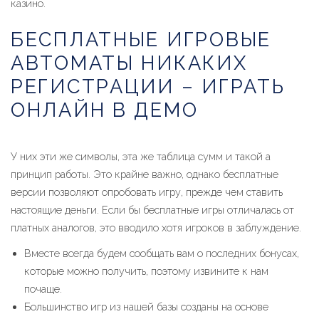
казино.
БЕСПЛАТНЫЕ ИГРОВЫЕ
АВТОМАТЫ НИКАКИХ
РЕГИСТРАЦИИ – ИГРАТЬ
ОНЛАЙН В ДЕМО
У них эти же символы, эта же таблица сумм и такой а
принцип работы. Это крайне важно, однако бесплатные
версии позволяют опробовать игру, прежде чем ставить
настоящие деньги. Если бы бесплатные игры отличалась от
платных аналогов, это вводило хотя игроков в заблуждение.
Вместе всегда будем сообщать вам о последних бонусах,
которые можно получить, поэтому извините к нам
почаще.
Большинство игр из нашей базы созданы на основе