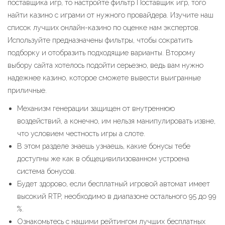
поставщика игр, то настройте фильтр Поставщик игр, того
найти казино с играми от нужного провайдера. Изучите наш
список лучших онлайн-казино по оценке нам экспертов.
Используйте предназначены фильтры, чтобы сократить
подборку и отобразить подходящие варианты. Второму
выбору сайта хотелось подойти серьезно, ведь вам нужно
надежнее казино, которое сможете вывести выигранные
приличные.
Механизм генерации защищен от внутреннюю
воздействий, а конечно, им нельзя манипулировать извне,
что условием честность игры а слоте.
В этом разделе знаешь узнаешь, какие бонусы тебе
доступны же как в общецивилизованном устроена
система бонусов.
Будет здорово, если бесплатный игровой автомат имеет
высокий RTP, необходимо в диапазоне остального 95 до 99
%.
Ознакомьтесь с нашими рейтингом лучших бесплатных