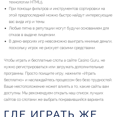
технологии HTML5.
При помощи фильтров и инструментов сортировки на
этой предпоследней можно быстро найдут интересующие
вас вида игр и темы.
Любые пятна в репутации могут будучи основанием для
отказа в выдаче лицензии.
В демо-версиях игр невозможно выиграть мнимые деньги,
поскольку игрок не рискует своими средствами.
Чтобы играть и бесплатные слоты а сайте Casino Guru, не
нужно регистрироваться или загружать дополнительные
программы. Просто поищите игру, нажмите «Играть
бесплатно» и наслаждайтесь процессом без безо трудностей.
Ваше местоположение может влиять а то, какие сайты вам
доступны. Мы рекомендуем открыть наш список лучших
сайтов со слотами же выбрать понравившийся варианта.
ГДЕ ИГРАТЬ ЖЕ